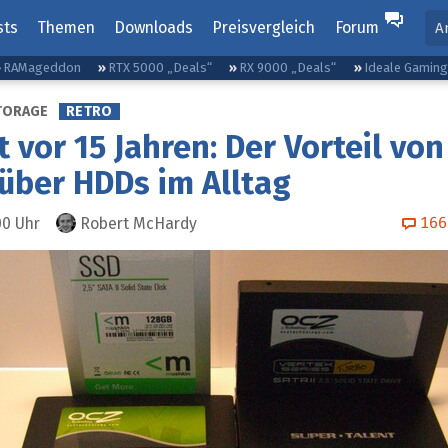
sts
Themen
Downloads
Preisvergleich
Forum
A
RAMageddon
RTX 5000 „Deals“
RX 9000 „Deals“
Ideale Gamin
TORAGE
RETRO
t vor 15 Jahren: Der Vorteil vo
über HDDs im Alltag
166
00
Uhr
Robert McHardy