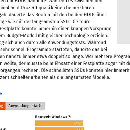
hen um HDDs handelte. Während es zwischen den
imal acht Prozent quasi keinen bemerkbaren
gab, dauerte das Booten mit den beiden HDDs über
ange wie mit der langsamsten SSD. Die teure
-Festplatte konnte immerhin einen knappen Vorsprung
m Budget-Modell mit gleicher Technologie erzielen.
zog sich auch durch alle Anwendungstests: Während
 sehr schnell Programme starteten, dauerte das bei
ten nahezu immer etwa doppelt so lange. Wer mehrere Progr
n wollte, der musste beim Einsatz einer Festplatte sogar mit d
vorgängen rechnen. Die schnellsten SSDs konnten hier immerh
zent schneller arbeiten als die langsamsten Modelle.
e
ng
Anwendungsstarts
Bootzeit Windows 7:
27,2
utzt)