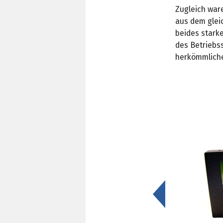
Zugleich ware
aus dem gleic
beides stark
des Betriebs
herkömmliche
<