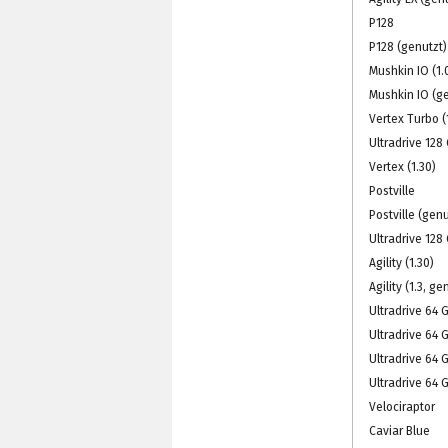
P128
P128 (genutzt)
Mushkin IO (1.
Mushkin IO (g
Vertex Turbo (
Ultradrive 128 
Vertex (1.30)
Postville
Postville (genu
Ultradrive 128 
Agility (1.30)
Agility (1.3, ge
Ultradrive 64 G
Ultradrive 64 
Ultradrive 64 
Ultradrive 64 G
Velociraptor
Caviar Blue