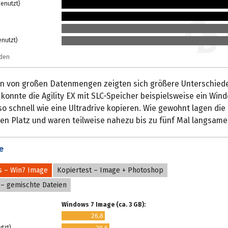
genutzt)
enutzt)
nden
n von großen Datenmengen zeigten sich größere Unterschied
konnte die Agility EX mit SLC-Speicher beispielsweise ein Wi
so schnell wie eine Ultradrive kopieren. Wie gewohnt lagen die
en Platz und waren teilweise nahezu bis zu fünf Mal langsame
e
s – Win7 Image
Kopiertest – Image + Photoshop
 – gemischte Dateien
Windows 7 Image (ca. 3 GB):
26,8
utzt)
29,6