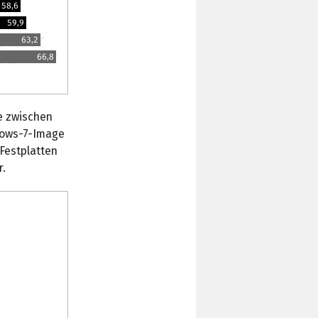
58,6
59,9
63,2
66,8
e zwischen
ndows-7-Image
 Festplatten
r.