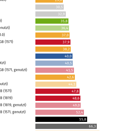
30,5
32,9
0)
35,8
enutzt)
36,4
1.0)
37,0
GB (1571)
37,9
38,2
40,0
tzt)
40,5
GB (1571, genutzt)
41,5
42,6
nutzt)
44,1
B (1571)
47,8
GB (1819)
48,6
GB (1819, genutzt)
49,0
B (1571, genutzt)
52,4
55,8
66,3