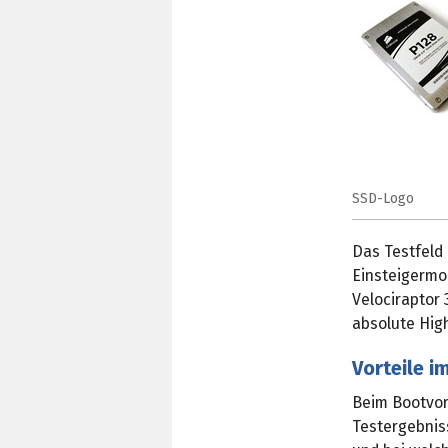
SSD-Logo
Das Testfeld
Einsteigermod
Velociraptor 
absolute Hig
Vorteile i
Beim Bootvor
Testergebnis