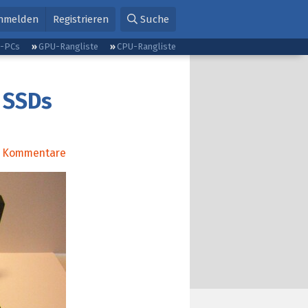
nmelden
Registrieren
Suche
g-PCs
GPU-Rangliste
CPU-Rangliste
n SSDs
Kommentare