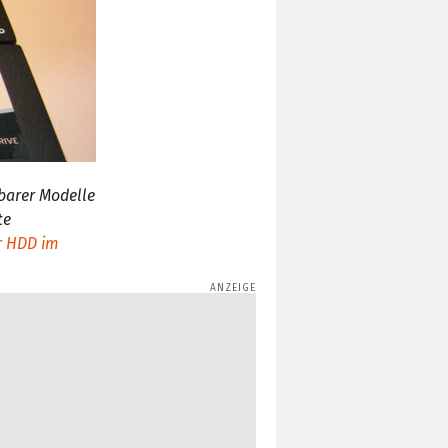
barer Modelle
te
er HDD im