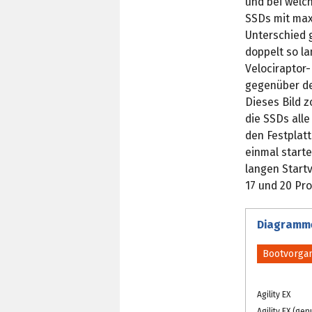
und bei welc
SSDs mit max
Unterschied 
doppelt so l
Velociraptor
gegenüber de
Dieses Bild 
die SSDs alle
den Festplat
einmal starte
langen Start
17 und 20 Pro
Diagramm
Bootvorga
Agility EX
Agility EX (gen