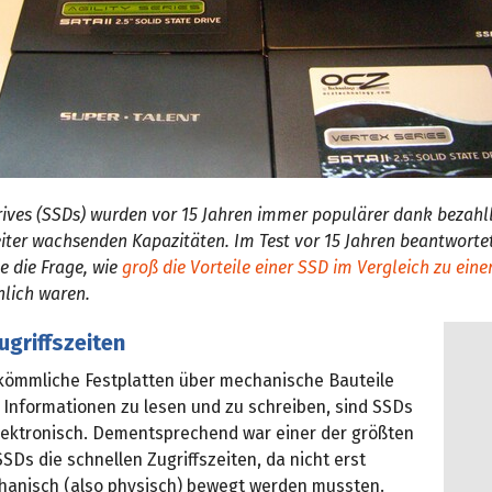
rives (SSDs) wurden vor 15 Jahren immer populärer dank bezahl
iter wachsenden Kapazitäten. Im Test vor 15 Jahren beantworte
 die Frage, wie
groß die Vorteile einer SSD im Vergleich zu ein
lich waren.
ugriffszeiten
ömmliche Festplatten über mechanische Bauteile
 Informationen zu lesen und zu schreiben, sind SSDs
elektronisch. Dementsprechend war einer der größten
SSDs die schnellen Zugriffszeiten, da nicht erst
hanisch (also physisch) bewegt werden mussten.