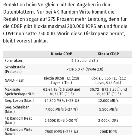
Redaktion beim Vergleich mit den Angaben in den
Datenblättern. Nur bei 4K Random Write kommt die
Redaktion sogar auf 275 Prozent mehr Leistung, denn für
die CD8P gibt Kioxia maximal 200.000 IOPS an und für die
CD9P nun satte 750.000. Worin diese Diskrepanz beruht,
bleibt vorerst unklar.
Kioxia CD9P
Kioxia CD8P
Formfaktor
2,5 Zoll und E3.S
Schnittstelle
PCIe 5.0 x4 (NVMe 2.0)
(Protokoll)
Kioxia BiCS8 TLC (218
Kioxia BiCS5 TLC (112
NAND-Flash
Layer, 1 Tbit)
Layer, 512 Gbit)
Maximale
61,44 TB (2,5 Zoll) und
30,72 TB (2,5 Zoll) und
Speicherkapazität
30,72 TB (E3.S)
15,36 TB (E3.S)
Seq. Lesen (Max.)
14.800 MB/s (+23 %)
12.000 MB/s
Seq. Schreiben
7.000 MB/s (+27 %)
5.500 MB/s
(Max.)
4K Random Read
2.600K IOPS (+30 %)
2.000K IOPS
(Max.)
4K Random Write
750K IOPS (+275 %)
200K IOPS
(Max.)