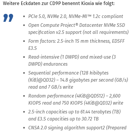
Weitere Eckdaten zur CD9P benennt Kioxia wie folgt:
PCIe 5.0, NVMe 2.0, NVMe-MI™ 1.2c compliant
Open Compute Project® Datacenter NVMe SSD
specification v2.5 support (not all requirements)
Form factors: 2.5-inch 15 mm thickness, EDSFF
E3.S
Read-intensive (1 DWPD) and mixed-use (3
DWPD) endurances
Sequential performance (128 kibibytes
(KiB)@QD32) – 14.8 gigabytes per second (GB/s)
read and 7 GB/s write
Random performance (4KiB@QD512) – 2,600
KIOPS read and 750 KIOPS (4KiB@QD32) write
2.5-inch capacities up to 61.44 terabytes (TB)
and E3.S capacities up to 30.72 TB
CNSA 2.0 signing algorithm support2 (Prepared