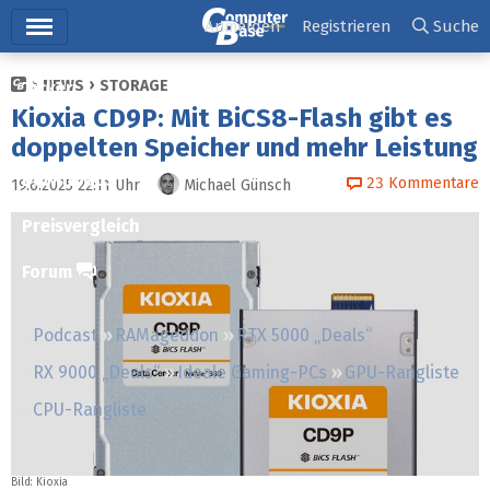
Hauptmenü
Anmelden
Registrieren
Suche
NEWS
STORAGE
Ticker
Kioxia CD9P: Mit BiCS8-Flash gibt es
Tests
doppelten Speicher und mehr Leistung
Downloads
23
Kommentare
19.6.2025 22:11
Uhr
Michael Günsch
Preisvergleich
Forum
Podcast
RAMageddon
RTX 5000 „Deals“
RX 9000 „Deals“
Ideale Gaming-PCs
GPU-Rangliste
CPU-Rangliste
Bild: Kioxia