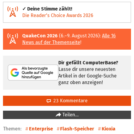
✓ Deine Stimme zählt!
Die Reader's Choice Awards 2026
QuakeCon 2026
(6.–9. August 2026):
Alle 16
News auf der Themenseite
!
Dir gefällt ComputerBase?
Lasse dir unsere neuesten
Artikel in der Google-Suche
ganz oben anzeigen!
23 Kommentare
Teilen…
Themen:
Enterprise
Flash-Speicher
Kioxia