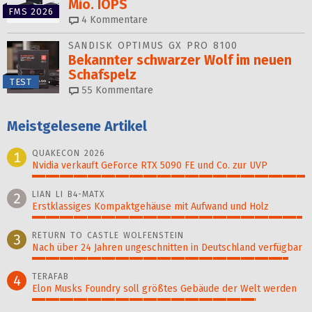
Mio. IOPS
FMS 2026
4
Kommentare
SANDISK OPTIMUS GX PRO 8100
Bekannter schwarzer Wolf im neuen
Schafspelz
TEST
55
Kommentare
Meistgelesene Artikel
QUAKECON 2026
1
Nvidia verkauft GeForce RTX 5090 FE und Co. zur UVP
100%
LIAN LI B4-MATX
2
Erstklassiges Kompaktgehäuse mit Aufwand und Holz
99%
RETURN TO CASTLE WOLFENSTEIN
3
Nach über 24 Jahren ungeschnitten in Deutschland verfügbar
94%
TERAFAB
4
Elon Musks Foundry soll größ­tes Gebäude der Welt werden
82%