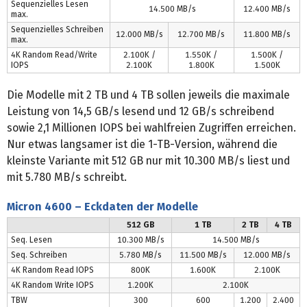
Sequenzielles Lesen
14.500 MB/s
12.400 MB/s
max.
Sequenzielles Schreiben
12.000 MB/s
12.700 MB/s
11.800 MB/s
max.
4K Random Read/Write
2.100K /
1.550K /
1.500K /
IOPS
2.100K
1.800K
1.500K
Die Modelle mit 2 TB und 4 TB sollen jeweils die maximale
Leistung von 14,5 GB/s lesend und 12 GB/s schreibend
sowie 2,1 Millionen IOPS bei wahlfreien Zugriffen erreichen.
Nur etwas langsamer ist die 1-TB-Version, während die
kleinste Variante mit 512 GB nur mit 10.300 MB/s liest und
mit 5.780 MB/s schreibt.
Micron 4600 – Eckdaten der Modelle
512 GB
1 TB
2 TB
4 TB
Seq. Lesen
10.300 MB/s
14.500 MB/s
Seq. Schreiben
5.780 MB/s
11.500 MB/s
12.000 MB/s
4K Random Read IOPS
800K
1.600K
2.100K
4K Random Write IOPS
1.200K
2.100K
TBW
300
600
1.200
2.400