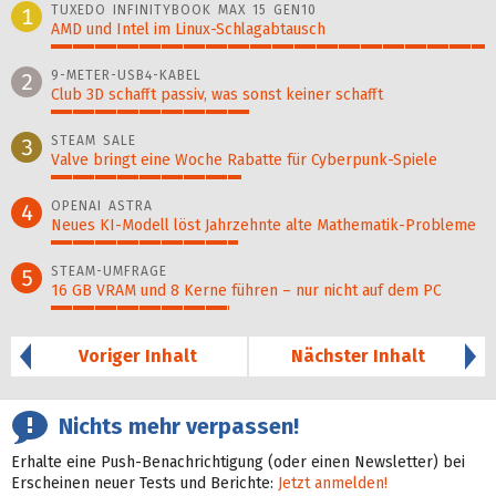
TUXEDO INFINITYBOOK MAX 15 GEN10
1
AMD und Intel im Linux-Schlagabtausch
100%
9-METER-USB4-KABEL
2
Club 3D schafft passiv, was sonst keiner schafft
46%
STEAM SALE
3
Valve bringt eine Woche Rabatte für Cyberpunk-Spiele
44%
OPENAI ASTRA
4
Neues KI-Modell löst Jahr­zehn­te alte Ma­thematik-Pro­ble­me
43%
STEAM-UMFRAGE
5
16 GB VRAM und 8 Kerne führen – nur nicht auf dem PC
41%
Voriger Inhalt
Nächster Inhalt
Nichts mehr verpassen!
Erhalte eine Push-Benachrichtigung (oder einen Newsletter) bei
Erscheinen neuer Tests und Berichte:
Jetzt anmelden!