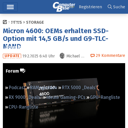
Hauptmenü
Anmelden
Registrieren
Suche
NEWS
STORAGE
Ticker
Micron 4600: OEMs erhalten SSD-
Tests
Option mit 14,5 GB/s und G9-TLC-
NAND
Downloads
29
Kommentare
19.2.2025 6:40
Uhr
Michael Günsch
UPDATE
Preisvergleich
Forum
Podcast
RAMageddon
RTX 5000 „Deals“
RX 9000 „Deals“
Ideale Gaming-PCs
GPU-Rangliste
CPU-Rangliste