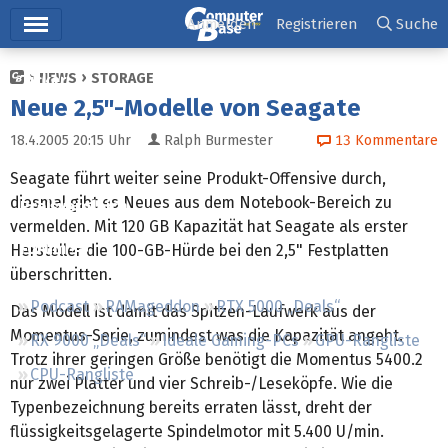
Hauptmenü
Anmelden
Registrieren
Suche
NEWS
STORAGE
Ticker
Neue 2,5"-Modelle von Seagate
Tests
18.4.2005 20:15
Uhr
Ralph Burmester
13
Kommentare
Downloads
Seagate führt weiter seine Produkt-Offensive durch,
diesmal gibt es Neues aus dem Notebook-Bereich zu
Preisvergleich
vermelden. Mit 120 GB Kapazität hat Seagate als erster
Forum
Hersteller die 100-GB-Hürde bei den 2,5" Festplatten
überschritten.
Podcast
RAMageddon
RTX 5000 „Deals“
Das Modell ist damit das Spitzen-Laufwerk aus der
Momentus-Serie, zumindest was die Kapazität angeht.
RX 9000 „Deals“
Ideale Gaming-PCs
GPU-Rangliste
Trotz ihrer geringen Größe benötigt die Momentus 5400.2
CPU-Rangliste
nur zwei Platter und vier Schreib-/Leseköpfe. Wie die
Typenbezeichnung bereits erraten lässt, dreht der
flüssigkeitsgelagerte Spindelmotor mit 5.400 U/min.