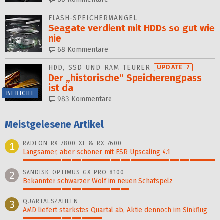
FLASH-SPEICHERMANGEL
Seagate verdient mit HDDs so gut wie
nie
68
Kommentare
HDD, SSD UND RAM TEURER
UPDATE 7
Der „historische“ Speicher­engpass
ist da
BERICHT
983
Kommentare
Meistgelesene Artikel
RADEON RX 7800 XT & RX 7600
1
Langsamer, aber schöner mit FSR Upscaling 4.1
100%
SANDISK OPTIMUS GX PRO 8100
2
Bekannter schwarzer Wolf im neuen Schafspelz
55%
QUARTALSZAHLEN
3
AMD liefert stärkstes Quartal ab, Aktie dennoch im Sinkflug