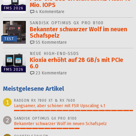
Mio. IOPS
FMS 2026
4
Kommentare
SANDISK OPTIMUS GX PRO 8100
Bekannter schwarzer Wolf im neuen
Schafspelz
TEST
55
Kommentare
NEUE HIGH-END-SSDS
Kioxia erhöht auf 28 GB/s mit PCIe
6.0
FMS 2026
23
Kommentare
Meistgelesene Artikel
RADEON RX 7800 XT & RX 7600
1
Langsamer, aber schöner mit FSR Upscaling 4.1
100%
SANDISK OPTIMUS GX PRO 8100
2
Bekannter schwarzer Wolf im neuen Schafspelz
55%