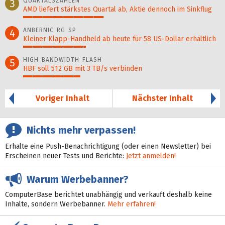
QUARTALSZAHLEN
3
AMD liefert stärkstes Quartal ab, Aktie dennoch im Sinkflug
41%
ANBERNIC RG SP
4
Kleiner Klapp-Hand­held ab heute für 58 US-Dollar er­hält­lich
32%
HIGH BANDWIDTH FLASH
5
HBF soll 512 GB mit 3 TB/s verbinden
29%
Voriger Inhalt
Nächster Inhalt
Nichts mehr verpassen!
Erhalte eine Push-Benachrichtigung (oder einen Newsletter) bei
Erscheinen neuer Tests und Berichte:
Jetzt anmelden!
Warum Werbebanner?
ComputerBase berichtet unabhängig und verkauft deshalb keine
Inhalte, sondern Werbebanner.
Mehr erfahren!