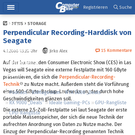
Hauptmenü
Anmelden
Registrieren
Suche
NEWS
STORAGE
Ticker
Perpendicular Recording-Harddisk von
Tests
Seagate
Downloads
15
Kommentare
4.1.2006 15:28
Uhr
Jirko Alex
Preisvergleich
Auf der kommenden Consumer Electronic Show (CES) in Las
Vegas will Seagate eine externe Festplatte mit 160 GByte
Forum
präsentieren, die sich die
Perpendicular-Recording-
Technik
zu Nutze macht. Außerdem steht die Vorführung
eines 500-GByte-Backup-Laufwerks an, das durch hohe
Podcast
RAMageddon
RTX 5000 „Deals“
Geschwindigkeiten glänzen soll.
RX 9000 „Deals“
Ideale Gaming-PCs
GPU-Rangliste
Die externe 2.5-Zoll-Festplatte sei laut Seagate der erste
CPU-Rangliste
portable Massenspeicher, der sich die neue Technik der
aufrechten Anordnung von Daten zu Nutze mache. Der
Einzug der Perpendicular-Recording genannten Technik