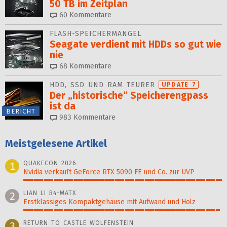
50 TB im Zeitplan
60
Kommentare
FLASH-SPEICHERMANGEL
Seagate verdient mit HDDs so gut wie
nie
68
Kommentare
HDD, SSD UND RAM TEURER
UPDATE 7
Der „historische“ Speicher­engpass
ist da
BERICHT
983
Kommentare
Meistgelesene Artikel
QUAKECON 2026
1
Nvidia verkauft GeForce RTX 5090 FE und Co. zur UVP
100%
LIAN LI B4-MATX
2
Erstklassiges Kompaktgehäuse mit Aufwand und Holz
99%
RETURN TO CASTLE WOLFENSTEIN
3