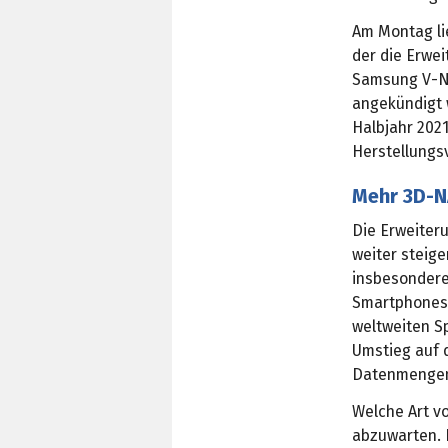
Am Montag l
der die Erwe
Samsung V-N
angekündigt 
Halbjahr 202
Herstellungs
Mehr 3D-N
Die Erweiter
weiter steig
insbesondere
Smartphones 
weltweiten S
Umstieg auf 
Datenmengen
Welche Art v
abzuwarten. 