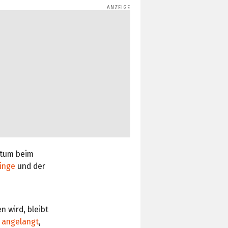
stum beim
Dinge
und der
 wird, bleibt
 angelangt
,