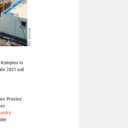
Bild: Samsung
-Komplex in
hr 2021 soll
en Provinz
des
oundry-
 der