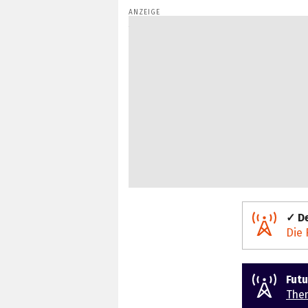
✓ De
Die 
Fut
The