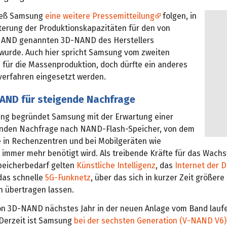
ieß Samsung
eine weitere Pressemitteilung
folgen, in
iterung der Produktionskapazitäten für den von
AND genannten 3D-NAND des Herstellers
wurde. Auch hier spricht Samsung vom zweiten
1 für die Massenproduktion, doch dürfte ein anderes
verfahren eingesetzt werden.
AND für steigende Nachfrage
ung begründet Samsung mit der Erwartung einer
enden Nachfrage nach NAND-Flash-Speicher, von dem
 in Rechenzentren und bei Mobilgeräten wie
immer mehr benötigt wird. Als treibende Kräfte für das Wach
peicherbedarf gelten
Künstliche Intelligenz
, das
Internet der 
das schnelle
5G-Funknetz
, über das sich in kurzer Zeit größere
 übertragen lassen.
on 3D-NAND nächstes Jahr in der neuen Anlage vom Band laufen
Derzeit ist Samsung
bei der sechsten Generation (V-NAND V6)