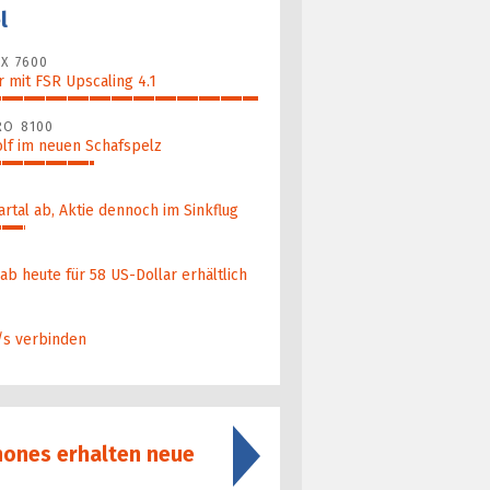
l
X 7600
 mit FSR Upscaling 4.1
RO 8100
lf im neuen Schafspelz
artal ab, Aktie dennoch im Sinkflug
b heute für 58 US-Dollar er­hält­lich
/s verbinden
hones erhalten neue