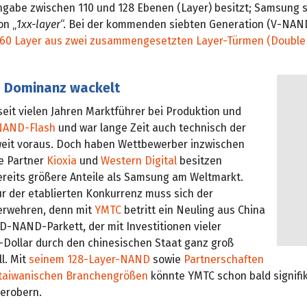
Angabe zwischen 110 und 128 Ebenen (Layer) besitzt; Samsung s
on „
1xx-layer
“. Bei der kommenden siebten Generation (V-NAN
60 Layer aus zwei zusammengesetzten Layer-Türmen (Double 
 Dominanz wackelt
eit vielen Jahren Marktführer bei Produktion und
NAND-Flash
und war lange Zeit auch technisch der
eit voraus. Doch haben Wettbewerber inzwischen
ie Partner
Kioxia
und
Western Digital
besitzen
eits größere Anteile als Samsung am Weltmarkt.
ur der etablierten Konkurrenz muss sich der
erwehren, denn mit
YMTC
betritt ein Neuling aus China
D-NAND-Parkett, der mit Investitionen vieler
S-Dollar durch den chinesischen Staat ganz groß
ll. Mit
seinem 128-Layer-NAND
sowie
Partnerschaften
 taiwanischen Branchengrößen
könnte YMTC schon bald signifi
 erobern.