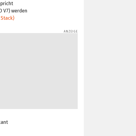
pricht
D V7) werden
Stack)
kant