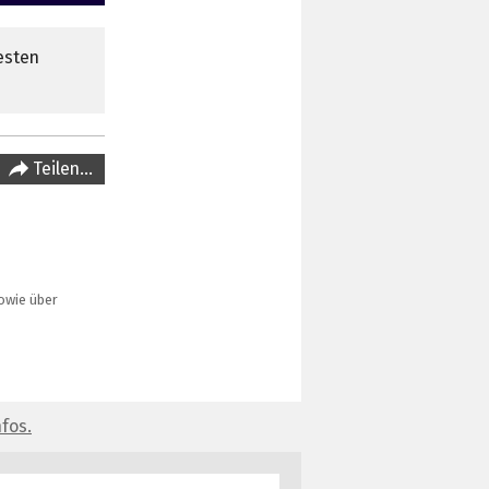
esten
Teilen…
owie über
fos.