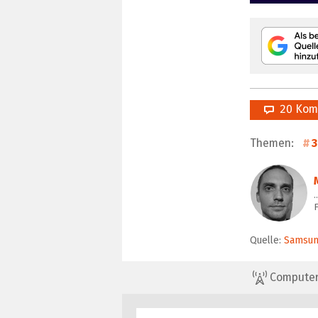
20 Kom
Themen:
F
Quelle:
Samsu
ComputerBa