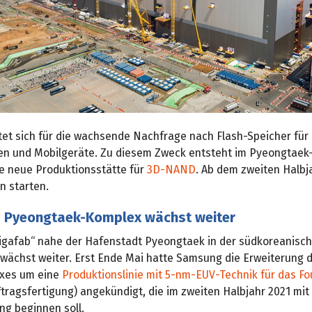
tet sich für die wachsende Nachfrage nach Flash-Speicher für
n und Mobilgeräte. Zu diesem Zweck entsteht im Pyeongtaek
e neue Produktionsstätte für
3D-NAND
. Ab dem zweiten Halbja
n starten.
Pyeongtaek-Komplex wächst weiter
gafab“ nahe der Hafenstadt Pyeongtaek in der südkoreanisch
wächst weiter. Erst Ende Mai hatte Samsung die Erweiterung 
exes um eine
Produktionslinie mit 5-nm-EUV-Technik für das F
tragsfertigung) angekündigt, die im zweiten Halbjahr 2021 mit
ng beginnen soll.