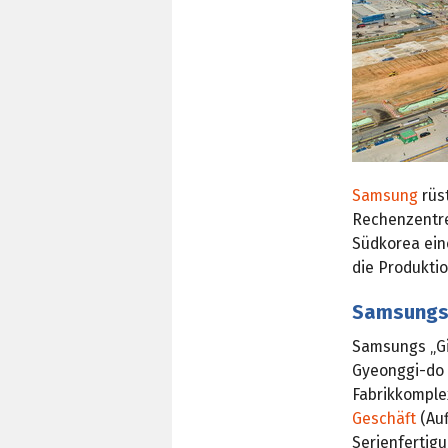
Samsung
rüs
Rechenzentre
Südkorea ein
die Produktio
Samsungs 
Samsungs „Gi
Gyeonggi-do 
Fabrikkompl
Geschäft
(Auf
Serienfertigu