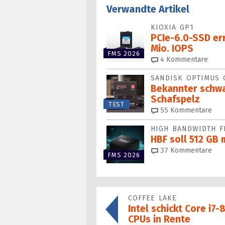
Verwandte Artikel
KIOXIA GP1
PCIe-6.0-SSD err
Mio. IOPS
FMS 2026
4
Kommentare
SANDISK OPTIMUS 
Bekannter schwa
Schafspelz
TEST
55
Kommentare
HIGH BANDWIDTH F
HBF soll 512 GB 
37
Kommentare
FMS 2026
COFFEE LAKE
Intel schickt Core i7
CPUs in Rente