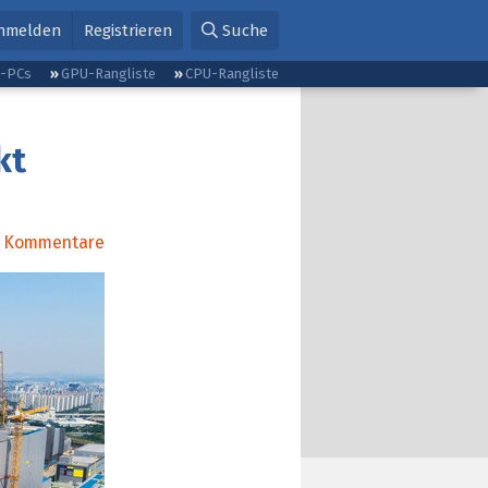
nmelden
Registrieren
Suche
g-PCs
GPU-Rangliste
CPU-Rangliste
kt
Kommentare