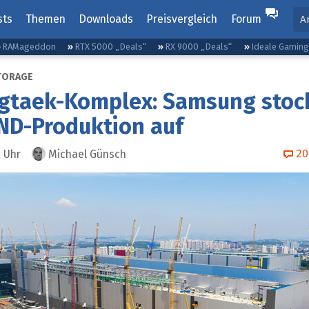
sts
Themen
Downloads
Preisvergleich
Forum
A
RAMageddon
RTX 5000 „Deals“
RX 9000 „Deals“
Ideale Gamin
TORAGE
gtaek-Komplex: Samsung stoc
ND‑Produktion auf
20
7
Uhr
Michael Günsch