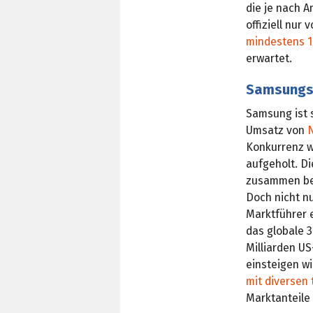
die je nach 
offiziell nur v
mindestens 1
erwartet.
Samsungs
Samsung ist s
Umsatz von
Konkurrenz w
aufgeholt. D
zusammen ber
Doch nicht n
Marktführer 
das globale 3
Milliarden U
einsteigen wi
mit diversen
Marktanteile