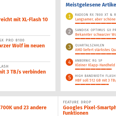
Meistgelesene Artike
RADEON RX 7800 XT & R
1
eicht mit XL-Flash 10
Langsamer, aber schöner
100%
SANDISK OPTIMUS GX P
2
Bekannter schwarzer Wo
GX PRO 8100
62%
rzer Wolf im neuen
QUARTALSZAHLEN
3
AMD liefert stärkstes Qu
46%
ANBERNIC RG SP
4
Kleiner Klapp-Hand­held a
LASH
36%
mit 3 TB/s verbinden
HIGH BANDWIDTH FLASH
5
HBF soll 512 GB mit 3 TB
33%
FEATURE DROP
-8700K und 23 andere
Googles Pixel-Smartp
Funktionen