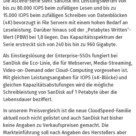
Die Ascend-Serie sieht SanDisk mit Leistungswerten von
bis zu 80.000 IOPS beim zufälligen Lesen und bis zu
15.000 IOPS beim zufälligen Schreiben von Datenblöcken
(4K) bevorzugt in File Servern mit einem hohen Bedarf an
Leseleistung. Darüber hinaus soll der „Petabytes Written“-
Wert (PBW) bei 1,8 liegen. Das Kapazitätsspektrum der
Serie erstreckt sich von 240 bis hin zu 960 Gigabyte.
Als Einstiegslösung der Enterprise-SSDs fungiert bei
SanDisk die Eco-Linie, die für Webserver, Media-Streaming,
Video-on-Demand oder Cloud-Computing vorgesehen ist.
Mit gleichen Leistungsangaben für IOPS (4K-Blöcke) und
gleichen Kapazitätsabstufungen wird die mögliche
Schreibleistung von SanDisk auf 1 Petabyte über die
Lebensdauer beziffert.
In unserem Preisvergleich ist die neue CloudSpeed-Familie
aktuell noch nicht gelistet und auch SanDisk hat bisher
keine Angaben zu Verkaufspreisen gemacht. Die
Markteinführung soll nach Angaben des Herstellers aber