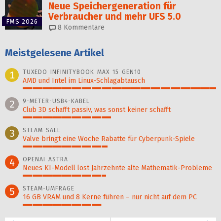
Neue Speichergen­eration für
Verbraucher und mehr UFS 5.0
FMS 2026
8
Kommentare
Meistgelesene Artikel
TUXEDO INFINITYBOOK MAX 15 GEN10
1
AMD und Intel im Linux-Schlagabtausch
100%
9-METER-USB4-KABEL
2
Club 3D schafft passiv, was sonst keiner schafft
46%
STEAM SALE
3
Valve bringt eine Woche Rabatte für Cyberpunk-Spiele
44%
OPENAI ASTRA
4
Neues KI-Modell löst Jahr­zehn­te alte Ma­thematik-Pro­ble­me
43%
STEAM-UMFRAGE
5
16 GB VRAM und 8 Kerne führen – nur nicht auf dem PC
41%