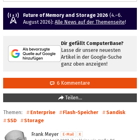
Future of Memory and Storage 2026
(4.–6.
August 2026):
Alle News auf der Themenseite
!
Dir gefällt ComputerBase?
Lasse dir unsere neuesten
Artikel in der Google-Suche
ganz oben anzeigen!
6 Kommentare
Teilen…
Themen:
Enterprise
Flash-Speicher
Sandisk
SSD
Storage
Frank Meyer
E-Mail
X