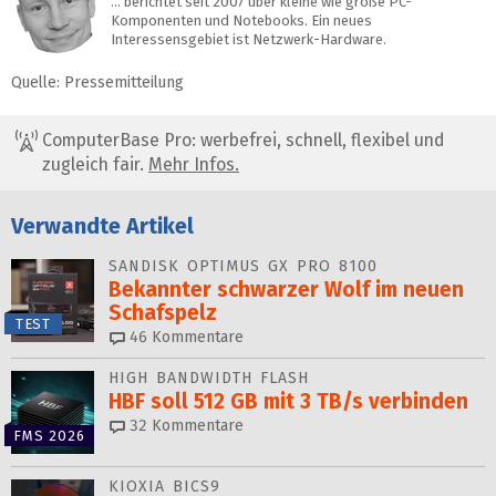
… berichtet seit 2007 über kleine wie große PC-
Komponenten und Notebooks. Ein neues
Interessensgebiet ist Netzwerk-Hardware.
Quelle: Pressemitteilung
ComputerBase Pro: werbefrei, schnell, flexibel und
zugleich fair.
Mehr Infos.
Verwandte Artikel
SANDISK OPTIMUS GX PRO 8100
Bekannter schwarzer Wolf im neuen
Schafspelz
TEST
46
Kommentare
HIGH BANDWIDTH FLASH
HBF soll 512 GB mit 3 TB/s verbinden
32
Kommentare
FMS 2026
KIOXIA BICS9