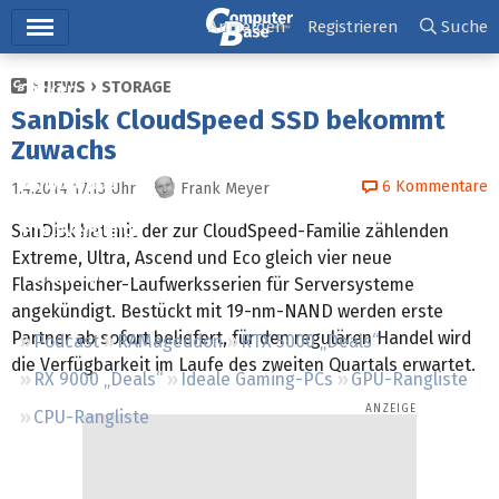
Hauptmenü
Anmelden
Registrieren
Suche
NEWS
STORAGE
Ticker
SanDisk CloudSpeed SSD bekommt
Tests
Zuwachs
Downloads
6
Kommentare
1.4.2014 17:13
Uhr
Frank Meyer
Preisvergleich
SanDisk hat mit der zur CloudSpeed-Familie zählenden
Extreme, Ultra, Ascend und Eco gleich vier neue
Forum
Flashspeicher-Laufwerksserien für Serversysteme
angekündigt. Bestückt mit 19-nm-NAND werden erste
Partner ab sofort beliefert, für den regulären Handel wird
Podcast
RAMageddon
RTX 5000 „Deals“
die Verfügbarkeit im Laufe des zweiten Quartals erwartet.
RX 9000 „Deals“
Ideale Gaming-PCs
GPU-Rangliste
CPU-Rangliste