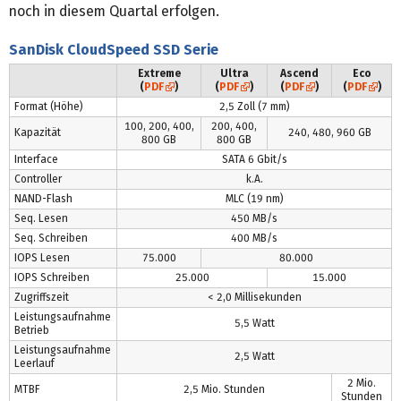
noch in diesem Quartal erfolgen.
SanDisk CloudSpeed SSD Serie
Extreme
Ultra
Ascend
Eco
(
PDF
)
(
PDF
)
(
PDF
)
(
PDF
)
Format (Höhe)
2,5 Zoll (7 mm)
100, 200, 400,
200, 400,
Kapazität
240, 480, 960 GB
800 GB
800 GB
Interface
SATA 6 Gbit/s
Controller
k.A.
NAND-Flash
MLC (19 nm)
Seq. Lesen
450 MB/s
Seq. Schreiben
400 MB/s
IOPS Lesen
75.000
80.000
IOPS Schreiben
25.000
15.000
Zugriffszeit
< 2,0 Millisekunden
Leistungsaufnahme
5,5 Watt
Betrieb
Leistungsaufnahme
2,5 Watt
Leerlauf
2 Mio.
MTBF
2,5 Mio. Stunden
Stunden