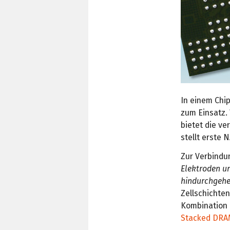
In einem Chi
zum Einsatz.
bietet die ve
stellt erste 
Zur Verbindu
Elektroden un
hindurchgeh
Zellschichten
Kombination 
Stacked DR