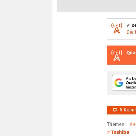
✓ De
Die 
Qua
6 Komm
Themen:
F
Toshiba