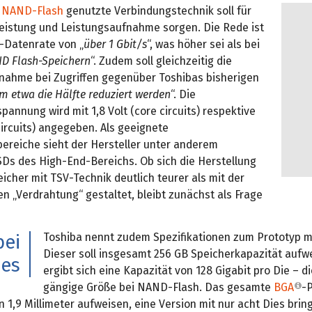
m
NAND-Flash
genutzte Verbindungstechnik soll für
 Leistung und Leistungsaufnahme sorgen. Die Rede ist
O-Datenrate von „
über 1 Gbit/s
“, was höher sei als bei
D Flash-Speichern
“. Zudem soll gleichzeitig die
nahme bei Zugriffen gegenüber Toshibas bisherigen
m etwa die Hälfte reduziert werden
“. Die
annung wird mit 1,8 Volt (core circuits) respektive
 circuits) angegeben. Als geeignete
reiche sieht der Hersteller unter anderem
SDs des High-End-Bereichs. Ob sich die Herstellung
icher mit TSV-Technik deutlich teurer als mit der
n „Verdrahtung“ gestaltet, bleibt zunächst als Frage
Toshiba nennt zudem Spezifikationen zum Prototyp mi
bei
Dieser soll insgesamt 256 GB Speicherkapazität aufw
ies
ergibt sich eine Kapazität von 128 Gigabit pro Die – di
gängige Größe bei NAND-Flash. Das gesamte
BGA
-P
 1,9 Millimeter aufweisen, eine Version mit nur acht Dies bring