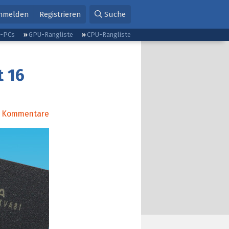
nmelden
Registrieren
Suche
g-PCs
GPU-Rangliste
CPU-Rangliste
t 16
Kommentare