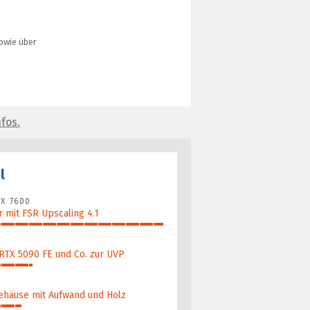
owie über
fos.
l
X 7600
 mit FSR Upscaling 4.1
 RTX 5090 FE und Co. zur UVP
ehäuse mit Aufwand und Holz