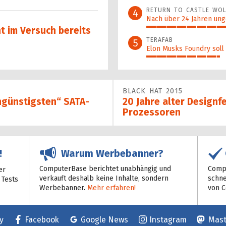
48%
RETURN TO CASTLE WOL
4
Nach über 24 Jahren ung
t im Versuch bereits
42%
TERAFAB
5
Elon Musks Foundry soll
37%
BLACK HAT 2015
engünstigsten“ SATA-
20 Jahre alter Designfe
Prozessoren
Warum Werbebanner?
!
ComputerBase berichtet unabhängig und
Compu
er
verkauft deshalb keine Inhalte, sondern
schne
 Tests
Werbebanner.
Mehr erfahren!
von 
y
Facebook
Google News
Instagram
Mas