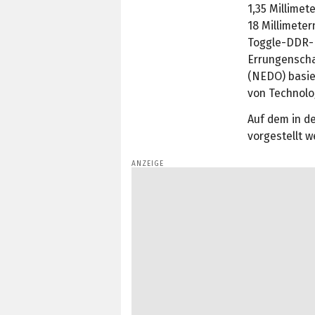
1,35 Millimet
18 Millimeter
Toggle-DDR-I
Errungenscha
(NEDO) basier
von Technolo
Auf dem in d
vorgestellt w