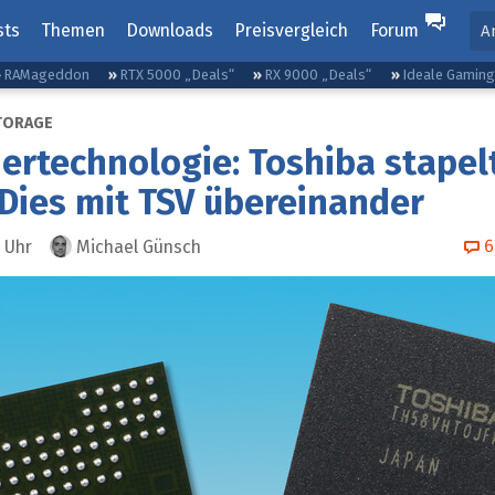
sts
Themen
Downloads
Preisvergleich
Forum
A
RAMageddon
RTX 5000 „Deals“
RX 9000 „Deals“
Ideale Gamin
TORAGE
ertechnologie: Toshiba stapel
ies mit TSV übereinander
6
Uhr
Michael Günsch