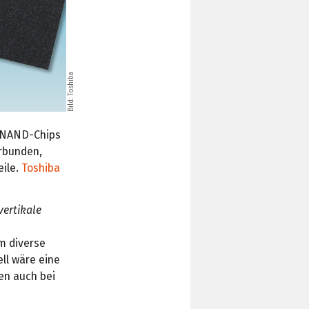
Bild: Toshiba
 NAND-Chips
erbunden,
eile.
Toshiba
vertikale
m diverse
ll wäre eine
en auch bei