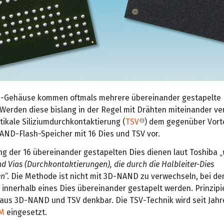
p-Gehäuse kommen oftmals mehrere übereinander gestapelte
 Werden diese bislang in der Regel mit Drähten miteinander v
rtikale Siliziumdurchkontaktierung (
TSV
) dem gegenüber Vort
NAND-Flash-Speicher mit 16 Dies und TSV vor.
ng der 16 übereinander gestapelten Dies dienen laut Toshiba „
d Vias (Durchkontaktierungen), die durch die Halbleiter-Dies
en
“. Die Methode ist nicht mit 3D-NAND zu verwechseln, bei de
 innerhalb eines Dies übereinander gestapelt werden. Prinzipie
aus 3D-NAND und TSV denkbar. Die TSV-Technik wird seit Jahr
AM
eingesetzt.