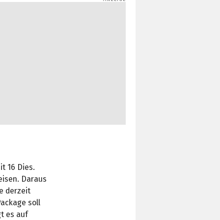
t 16 Dies.
eisen. Daraus
e derzeit
ackage soll
t es auf