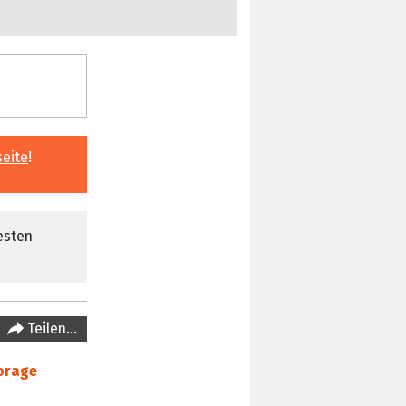
seite
!
esten
Teilen…
orage