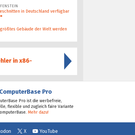
FENSTEIN
eschnitten in Deutschland verfügbar
 größ­tes Gebäude der Welt werden
hler in x86-
ComputerBase Pro
terBase Pro ist die werbefreie,
lle, flexible und zugleich faire Variante
ComputerBase.
Mehr dazu!
todon
X
YouTube