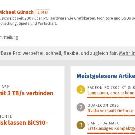
Michael Günsch
E-Mail
… schreibt seit 2009 über PC-Hardware wie Grafikkarten, Monitore und SSDs s
orschung, Spiele und Wirtschaft.
mitteilung
se Pro: werbefrei, schnell, flexibel und zugleich fair.
Mehr In
Meistgelesene Artike
LASH
RADEON RX 7800 XT & R
1
mit 3 TB/s verbinden
Langsamer, aber schöner
100%
QUAKECON 2026
2
Nvidia verkauft GeForce
ICHTE
52%
isk lassen BiCS10-
LIAN LI B4-MATX
3
Erstklassiges Kompaktg