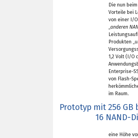
Die nun bei
Vorteile bei
von einer I/
„
anderen NAN
Leistungsauf
Produkten „
u
Versorgungssp
1,2 Volt (I/O
Anwendungsbe
Enterprise-S
von Flash-Spe
herkömmliche
im Raum.
Prototyp mit 256 GB 
16 NAND-D
eine Höhe von