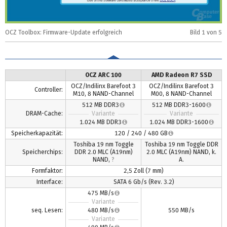
OCZ Toolbox: Firmware-Update erfolgreich
Bild
1
von 5
R
OCZ ARC 100
AMD Radeon R7 SSD
OCZ/Indilinx Barefoot 3
OCZ/Indilinx Barefoot 3
Controller:
M10, 8 NAND-Channel
M00, 8 NAND-Channel
512 MB DDR3
512 MB DDR3-1600
DRAM-Cache:
Variante
Variante
1.024 MB DDR3
1.024 MB DDR3-1600
Speicherkapazität:
120 / 240 / 480 GB
Toshiba 19 nm Toggle
Toshiba 19 nm Toggle DDR
Speicherchips:
DDR 2.0 MLC (A19nm)
2.0 MLC (A19nm) NAND, k.
NAND,
?
A.
Formfaktor:
2,5 Zoll (7 mm)
Interface:
SATA 6 Gb/s (Rev. 3.2)
475 MB/s
Variante
seq. Lesen:
480 MB/s
550 MB/s
Variante