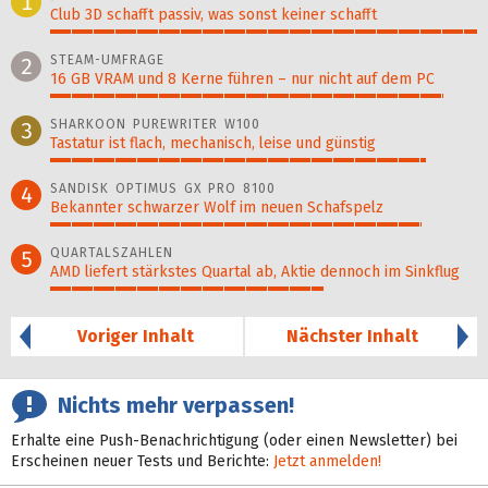
1
Club 3D schafft passiv, was sonst keiner schafft
100%
STEAM-UMFRAGE
2
16 GB VRAM und 8 Kerne führen – nur nicht auf dem PC
92%
SHARKOON PUREWRITER W100
3
Tastatur ist flach, mechanisch, leise und günstig
88%
SANDISK OPTIMUS GX PRO 8100
4
Bekannter schwarzer Wolf im neuen Schafspelz
87%
QUARTALSZAHLEN
5
AMD liefert stärkstes Quartal ab, Aktie dennoch im Sinkflug
64%
Voriger Inhalt
Nächster Inhalt
Nichts mehr verpassen!
Erhalte eine Push-Benachrichtigung (oder einen Newsletter) bei
Erscheinen neuer Tests und Berichte:
Jetzt anmelden!