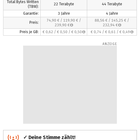
Total Bytes Written
22 Terabyte
44 Terabyte
(TBW):
Garantie:
3 Jahre
4 Jahre
74,90 €
/
119,90 €
/
88,56 €
/
145,25 €
/
Preis:
239,90 €
232,94 €
Preis je GB:
€ 0,62
/
€ 0,50
/
€ 0,50
€ 0,74
/
€ 0,61
/
€ 0,49
✓ Deine Stimme zählt!