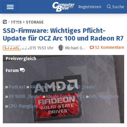
Hauptmenü
Anmelden
Registrieren
Suche
NEWS
STORAGE
Ticker
SSD-Firmware: Wichtiges Pflicht-
Tests
Update für OCZ Arc 100 und Radeon R7
Downloads
52
Kommentare
2.2.2015 15:53
Uhr
Michael Günsch
UPDATE
Preisvergleich
Forum
Podcast
RAMageddon
RTX 5000 „Deals“
RX 9000 „Deals“
Ideale Gaming-PCs
GPU-Rangliste
CPU-Rangliste