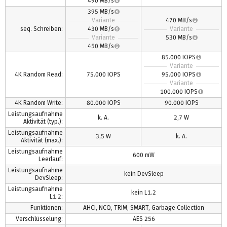
490 MB/s
395 MB/s
Variante
470 MB/s
seq. Schreiben:
430 MB/s
Variante
Variante
530 MB/s
450 MB/s
85.000 IOPS
Variante
4K Random Read:
75.000 IOPS
95.000 IOPS
Variante
100.000 IOPS
4K Random Write:
80.000 IOPS
90.000 IOPS
Leistungsaufnahme
k. A.
2,7 W
Aktivität (typ.):
Leistungsaufnahme
3,5 W
k. A.
Aktivität (max.):
Leistungsaufnahme
600 mW
Leerlauf:
Leistungsaufnahme
kein DevSleep
DevSleep:
Leistungsaufnahme
kein L1.2
L1.2:
Funktionen:
AHCI, NCQ, TRIM, SMART, Garbage Collection
Verschlüsselung:
AES 256