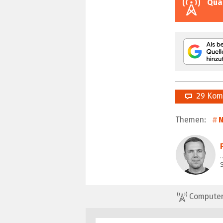
Qua
29 Kom
Themen:
ComputerBa