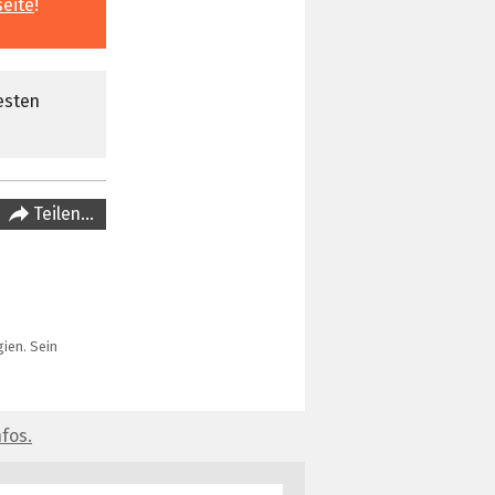
seite
!
esten
Teilen…
ien. Sein
fos.