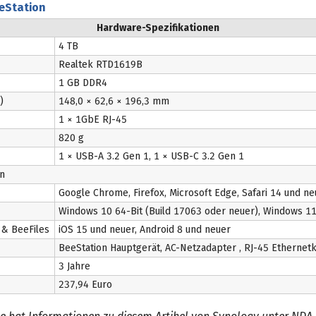
eStation
Hardware-Spezifikationen
4 TB
Realtek RTD1619B
1 GB DDR4
)
148,0 × 62,6 × 196,3 mm
1 × 1GbE RJ-45
820 g
1 × USB-A 3.2 Gen 1, 1 × USB-C 3.2 Gen 1
n
Google Chrome, Firefox, Microsoft Edge, Safari 14 und ne
Windows 10 64-Bit (Build 17063 oder neuer), Windows 1
& BeeFiles
iOS 15 und neuer, Android 8 und neuer
BeeStation Hauptgerät, AC-Netzadapter , RJ-45 Ethernet
3 Jahre
237,94 Euro