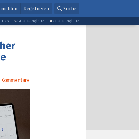
nmelden
Registrieren
Suche
g-PCs
GPU-Rangliste
CPU-Rangliste
cher
he
Kommentare