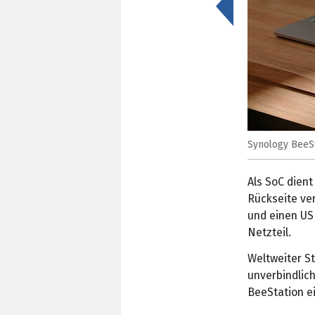
<
Synology BeeSt
Als SoC dient
Rückseite ve
und einen US
Netzteil.
Weltweiter St
unverbindlic
BeeStation ei