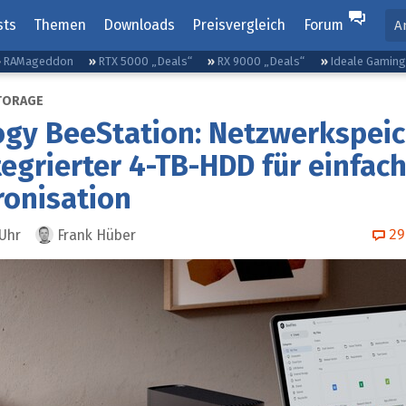
sts
Themen
Downloads
Preisvergleich
Forum
A
RAMageddon
RTX 5000 „Deals“
RX 9000 „Deals“
Ideale Gamin
TORAGE
ogy BeeStation: Netzwerkspei
tegrierter 4-TB-HDD für einfac
ronisation
29
Uhr
Frank Hüber