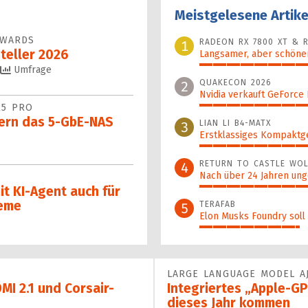
Meistgelesene Artike
AWARDS
RADEON RX 7800 XT & R
1
teller 2026
Langsamer, aber schöner
100%
Umfrage
QUAKECON 2026
2
Nvidia verkauft GeForce
25 PRO
52%
ern das 5‑GbE-NAS
LIAN LI B4-MATX
3
Erstklassiges Kompaktg
48%
RETURN TO CASTLE WOL
4
Nach über 24 Jahren ung
t KI-Agent auch für
42%
teme
TERAFAB
5
Elon Musks Foundry soll
37%
LARGE LANGUAGE MODEL A
MI 2.1 und Corsair-
Integriertes „Apple-G
dieses Jahr kommen