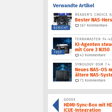
Verwandte Artikel
READER'S CHOICE 
Bester NAS-Hers
167
Kommentare
BERICHT
TERRAMASTER F4-4
KI-Agenten steu
mit Core 3 N350
TEST
43
Kommentare
SYNOLOGY DSM 7.4
Neues NAS-OS mi
ältere NAS-Sys
71
Kommentare
GOVEE
HDMI-Sync-Box mit HD
iCUE-Integration