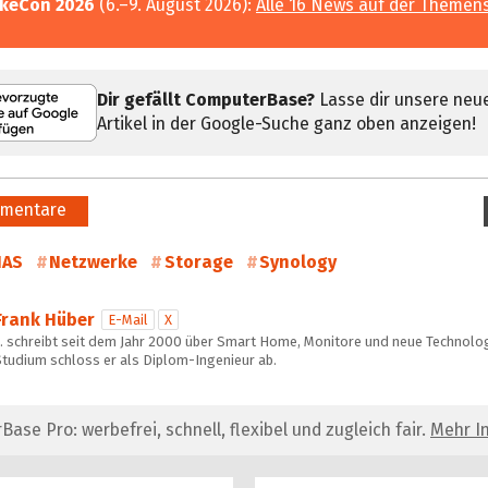
keCon 2026
(6.–9. August 2026):
Alle 16 News auf der Themen
Dir gefällt ComputerBase?
Lasse dir unsere neu
Artikel in der Google-Suche ganz oben anzeigen!
mentare
NAS
Netzwerke
Storage
Synology
Frank Hüber
E-Mail
X
… schreibt seit dem Jahr 2000 über Smart Home, Monitore und neue Technolog
Studium schloss er als Diplom-Ingenieur ab.
se Pro: werbefrei, schnell, flexibel und zugleich fair.
Mehr In