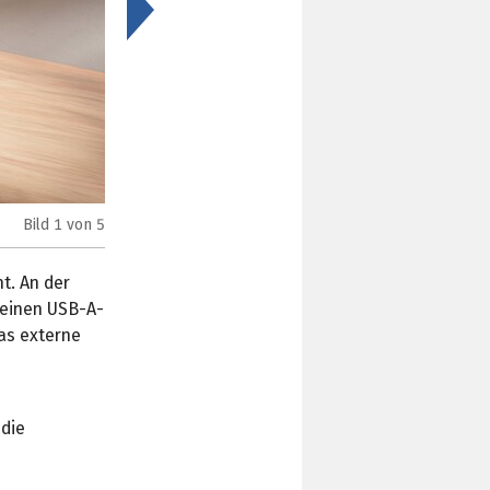
>
Bild
1
von 5
Synology BeeStation (Bild: Synology)
t. An der
 einen USB-A-
as externe
e
 die