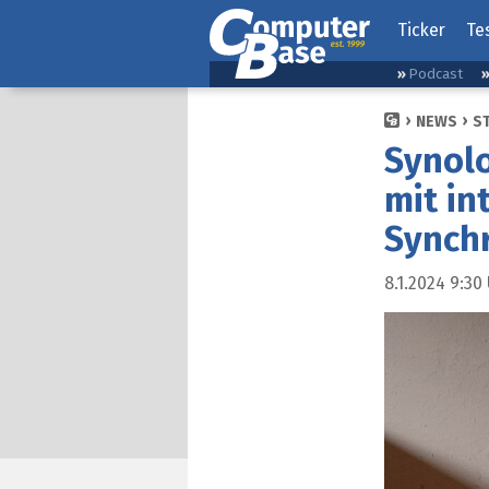
Ticker
Te
Podcast
NEWS
S
Synol
mit in
Synch
8.1.2024 9:30