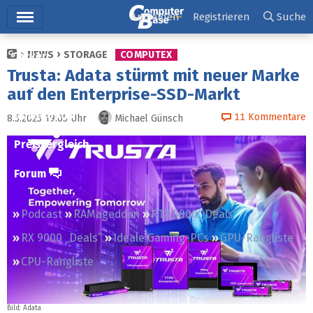
Hauptmenü
Anmelden
Registrieren
Suche
NEWS
STORAGE
COMPUTEX
Ticker
Trusta: Adata stürmt mit neuer Marke
Tests
auf den Enterprise-SSD-Markt
Downloads
11
Kommentare
8.5.2025 19:05
Uhr
Michael Günsch
Preisvergleich
Forum
Podcast
RAMageddon
RTX 5000 „Deals“
RX 9000 „Deals“
Ideale Gaming-PCs
GPU-Rangliste
CPU-Rangliste
Bild: Adata