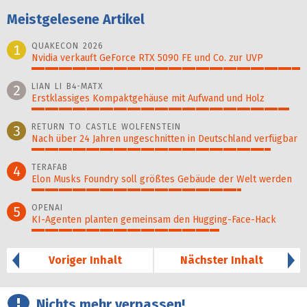
Meistgelesene Artikel
QUAKECON 2026
1
Nvidia verkauft GeForce RTX 5090 FE und Co. zur UVP
100%
LIAN LI B4-MATX
2
Erstklassiges Kompaktgehäuse mit Aufwand und Holz
96%
RETURN TO CASTLE WOLFENSTEIN
3
Nach über 24 Jahren ungeschnitten in Deutschland verfügbar
89%
TERAFAB
4
Elon Musks Foundry soll größ­tes Gebäude der Welt werden
78%
OPENAI
5
KI-Agenten planten gemein­sam den Hugging-Face-Hack
70%
Voriger Inhalt
Nächster Inhalt
Nichts mehr verpassen!