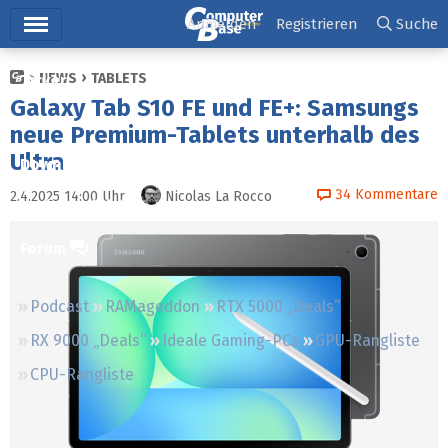
Hauptmenü
Anmelden
Registrieren
Suche
NEWS
TABLETS
Ticker
Galaxy Tab S10 FE und FE+: Samsungs
Tests
neue Premium-Tablets unterhalb des
Ultra
Downloads
34
Kommentare
2.4.2025 14:00
Uhr
Nicolas La Rocco
Preisvergleich
Forum
Podcast
RAMageddon
RTX 5000 „Deals“
RX 9000 „Deals“
Ideale Gaming-PCs
GPU-Rangliste
CPU-Rangliste