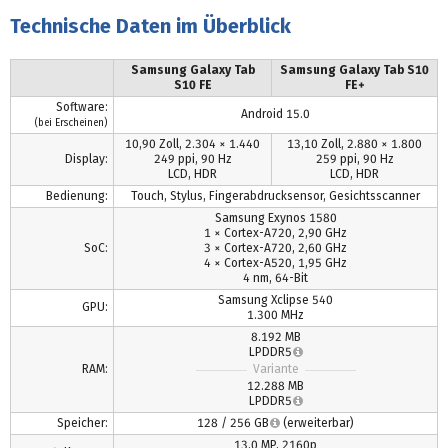
Technische Daten im Überblick
Samsung Galaxy Tab
Samsung Galaxy Tab S10
S10 FE
FE+
Software:
Android 15.0
(bei Erscheinen)
10,90 Zoll, 2.304 × 1.440
13,10 Zoll, 2.880 × 1.800
Display:
249 ppi, 90 Hz
259 ppi, 90 Hz
LCD, HDR
LCD, HDR
Bedienung:
Touch, Stylus, Fingerabdrucksensor, Gesichtsscanner
Samsung Exynos 1580
1 × Cortex-A720, 2,90 GHz
SoC:
3 × Cortex-A720, 2,60 GHz
4 × Cortex-A520, 1,95 GHz
4 nm, 64-Bit
Samsung Xclipse 540
GPU:
1.300 MHz
8.192 MB
LPDDR5
RAM:
Variante
12.288 MB
LPDDR5
Speicher:
128 / 256 GB
(erweiterbar)
13,0 MP, 2160p