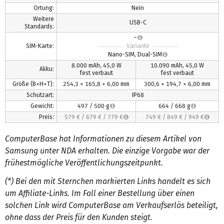
Ortung:
Nein
Weitere
USB-C
Standards:
–
SIM-Karte:
Variante
Nano-SIM, Dual-SIM
8.000 mAh, 45,0 W
10.090 mAh, 45,0 W
Akku:
fest verbaut
fest verbaut
Größe (B×H×T):
254,3 × 165,8 × 6,00 mm
300,6 × 194,7 × 6,00 mm
Schutzart:
IP68
Gewicht:
497 / 500 g
664 / 668 g
Preis:
579 €
/
679 €
/
779 €
749 €
/
849 €
/
949 €
ComputerBase hat Informationen zu diesem Artikel von
Samsung unter NDA erhalten. Die einzige Vorgabe war der
frühestmögliche Veröffentlichungszeitpunkt.
(*) Bei den mit Sternchen markierten Links handelt es sich
um Affiliate-Links. Im Fall einer Bestellung über einen
solchen Link wird ComputerBase am Verkaufserlös beteiligt,
ohne dass der Preis für den Kunden steigt.