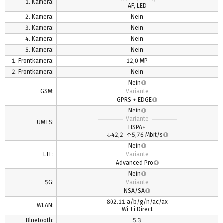
1. Kamera:
AF, LED
2. Kamera:
Nein
3. Kamera:
Nein
4. Kamera:
Nein
5. Kamera:
Nein
1. Frontkamera:
12,0 MP
2. Frontkamera:
Nein
Nein
GSM:
Variante
GPRS + EDGE
Nein
Variante
UMTS:
HSPA+
↓42,2 ↑5,76 Mbit/s
Nein
LTE:
Variante
Advanced Pro
Nein
5G:
Variante
NSA/SA
802.11 a/b/g/n/ac/ax
WLAN:
Wi-Fi Direct
Bluetooth:
5.3