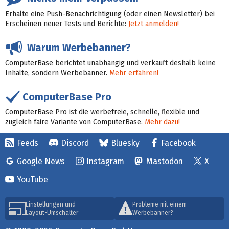
Erhalte eine Push-Benachrichtigung (oder einen Newsletter) bei
Erscheinen neuer Tests und Berichte:
Jetzt anmelden!
Warum Werbebanner?
ComputerBase berichtet unabhängig und verkauft deshalb keine
Inhalte, sondern Werbebanner.
Mehr erfahren!
ComputerBase Pro
ComputerBase Pro ist die werbefreie, schnelle, flexible und
zugleich faire Variante von ComputerBase.
Mehr dazu!
Feeds
Discord
Bluesky
Facebook
Google News
Instagram
Mastodon
X
YouTube
Einstellungen und
Probleme mit einem
Layout-Umschalter
Werbebanner?