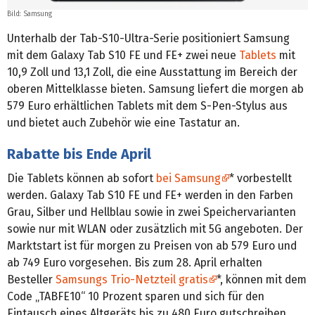
Bild: Samsung
Unterhalb der Tab-S10-Ultra-Serie positioniert Samsung
mit dem Galaxy Tab S10 FE und FE+ zwei neue
Tablets
mit
10,9 Zoll und 13,1 Zoll, die eine Ausstattung im Bereich der
oberen Mittelklasse bieten. Samsung liefert die morgen ab
579 Euro erhältlichen Tablets mit dem S-Pen-Stylus aus
und bietet auch Zubehör wie eine Tastatur an.
Rabatte bis Ende April
Die Tablets können ab sofort
bei Samsung
* vorbestellt
werden. Galaxy Tab S10 FE und FE+ werden in den Farben
Grau, Silber und Hellblau sowie in zwei Speichervarianten
sowie nur mit WLAN oder zusätzlich mit 5G angeboten. Der
Marktstart ist für morgen zu Preisen von ab 579 Euro und
ab 749 Euro vorgesehen. Bis zum 28. April erhalten
Besteller
Samsungs Trio-Netzteil gratis
*, können mit dem
Code „TABFE10“ 10 Prozent sparen und sich für den
Eintausch eines Altgeräts bis zu 480 Euro gutschreiben