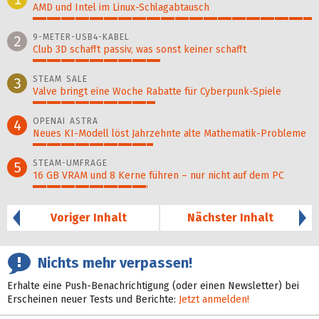
AMD und Intel im Linux-Schlagabtausch
100%
9-METER-USB4-KABEL
2
Club 3D schafft passiv, was sonst keiner schafft
46%
STEAM SALE
3
Valve bringt eine Woche Rabatte für Cyberpunk-Spiele
44%
OPENAI ASTRA
4
Neues KI-Modell löst Jahr­zehn­te alte Ma­thematik-Pro­ble­me
43%
STEAM-UMFRAGE
5
16 GB VRAM und 8 Kerne führen – nur nicht auf dem PC
41%
Voriger Inhalt
Nächster Inhalt
Nichts mehr verpassen!
Erhalte eine Push-Benachrichtigung (oder einen Newsletter) bei
Erscheinen neuer Tests und Berichte:
Jetzt anmelden!