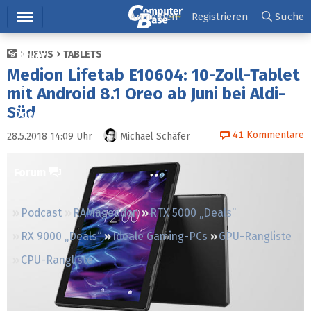
Hauptmenü
Anmelden
Registrieren
Suche
NEWS
TABLETS
Ticker
Medion Lifetab E10604: 10-Zoll-Tablet
Tests
mit Android 8.1 Oreo ab Juni bei Aldi-
Süd
Downloads
41
Kommentare
28.5.2018 14:09
Uhr
Michael Schäfer
Preisvergleich
Forum
Podcast
RAMageddon
RTX 5000 „Deals“
RX 9000 „Deals“
Ideale Gaming-PCs
GPU-Rangliste
CPU-Rangliste