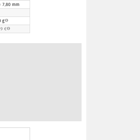
 × 7,80 mm
0 g
9 €