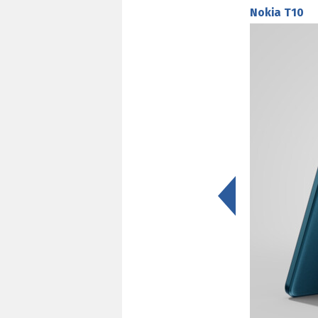
Nokia T10
<