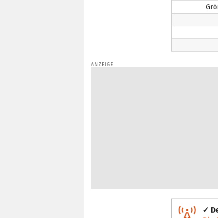
Grö
✓ De