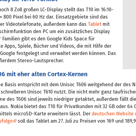
och 8 Zoll großen LC-Display stellt das T10 im 16:10-
× 800 Pixel bei 60 Hz dar. Einsatzgebiete sind das
er Videotelefonate, außerdem kann das
Tablet
mit
dschirmfunktion den PC um ein zusätzliches Display
r Familien gibt es den Google Kids Space für
e Apps, Spiele, Bücher und Videos, die mit Hilfe der
 Google festgelegt und verwaltet werden können. Das
ußerdem Stereo-Lautsprecher.
6 mit eher alten Cortex-Kernen
he Basis entspricht mit dem Unisoc T606 weitgehend der des N
schnelleren Unisoc T610 nutzt. Die nicht mehr ganz taufrische
e des T606 sind jeweils niedriger getaktet, außerdem fällt di
 aus. Nokia bietet das T10 für Privatkunden mit 32 GB oder 64
mittels microSD-Karte erweitern lässt. Der
deutschen Website 
ufolge
soll das Tablet am 27. Juli zu Preisen von 169 und 189,