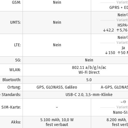
GSM:
Nein
Varian
GPRS + E
Nein
Varian
UMTS:
Nein
HSPA
↓42,2 ↑5,76 
Nein
Varian
LTE:
Nein
Ja
↓150 ↑50 M
5G:
Nein
802.11 a/b/g/n/ac
WLAN:
Wi-Fi Direct
Bluetooth:
5.0
Ortung:
GPS, GLONASS, Galileo
A-GPS, GLONASS
 Standards:
USB-C 2.0, 3,5-mm-Klinke
–
SIM-Karte:
–
Varian
Nano-S
5.100 mAh, 10,0 W
8.200 mAh,
Akku:
fest verbaut
fest ver