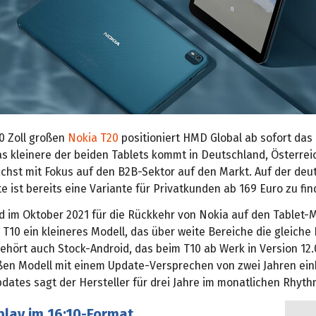
 Zoll großen
Nokia T20
positioniert HMD Global ab sofort das 
as kleinere der beiden Tablets kommt in Deutschland, Österrei
chst mit Fokus auf den B2B-Sektor auf den Markt. Auf der deu
­ ist bereits eine Variante für Privatkunden ab 169 Euro zu fin
 im Oktober 2021 für die Rückkehr von Nokia auf den Tablet-M
 T10 ein kleineres Modell, das über weite Bereiche die gleiche
ehört auch Stock-Android, das beim T10 ab Werk in Version 12.
ßen Modell mit einem Update-Versprechen von zwei Jahren ein
dates sagt der Hersteller für drei Jahre im monatlichen Rhyth
play im 16:10-Format