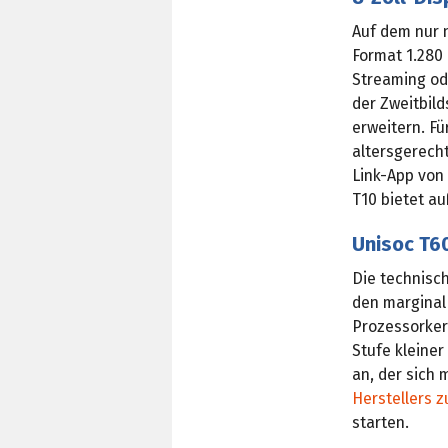
Auf dem nur n
Format 1.280 
Streaming od
der Zweitbil
erweitern. Fü
altersgerecht
Link-App von
T10 bietet a
Unisoc T60
Die technisc
den marginal 
Prozessorkern
Stufe kleiner
an, der sich 
Herstellers z
starten.