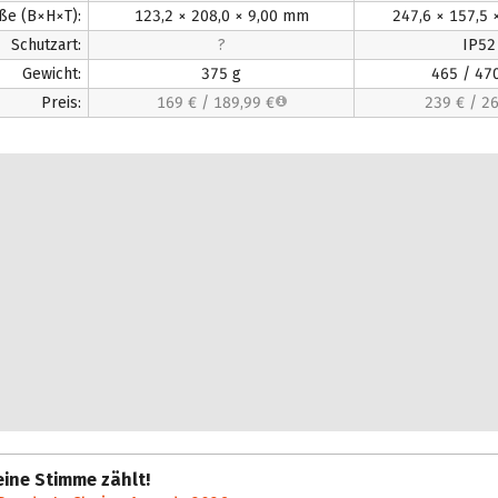
ße (B×H×T):
123,2 × 208,0 × 9,00 mm
247,6 × 157,5
Schutzart:
?
IP52
Gewicht:
375 g
465 / 47
Preis:
169 €
/
189,99 €
239 €
/
26
ine Stimme zählt!