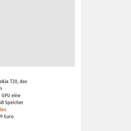
okia T20, das
n
e GPU eine
 GB Speicher
des
99 Euro