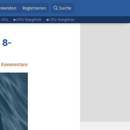
nmelden
Registrieren
Suche
g-PCs
GPU-Rangliste
CPU-Rangliste
 8-
Kommentare