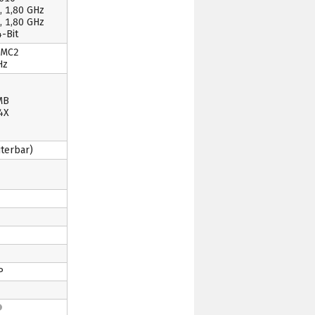
, 1,80 GHz
, 1,80 GHz
-Bit
 MC2
Hz
MB
4X
terbar)
P