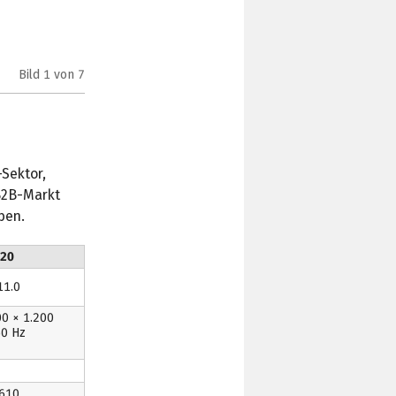
Bild
1
von 7
Nokia T10 (Bild: HMD Global)
Sektor,
 B2B-Markt
ben.
T20
11.0
00 × 1.200
60 Hz
T610