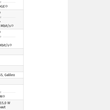
te
DGE
te
+
Mbit/s
te
bit/s
, Galileo
te
IM
 15,0 W
baut