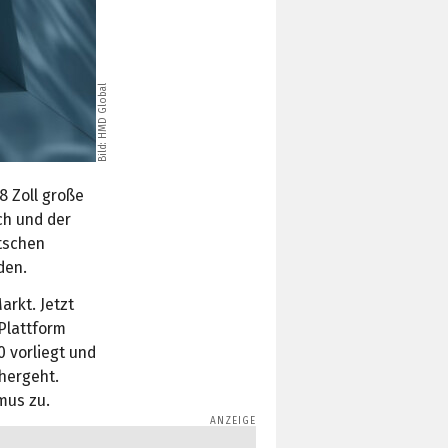
Bild: HMD Global
8 Zoll große
ch und der
tschen
den.
arkt. Jetzt
 Plattform
0 vorliegt und
hergeht.
mus zu.