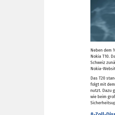
Neben dem 10
Nokia T10. D
Schweiz zunä
Nokia‑Website
Das T20 stand
folgt mit dem
nutzt. Dazu g
wie beim gro
Sicherheitsup
8-Zoll-Dis