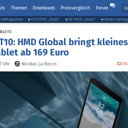
sts
Themen
Downloads
Preisvergleich
Forum
A
RAMageddon
RTX 5000 „Deals“
RX 9000 „Deals“
Ideale Gamin
ABLETS
T10: HMD Global bringt kleines
ablet ab 169 Euro
34
7
Uhr
Nicolas La Rocco