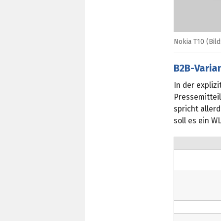
Nokia T10 (Bil
B2B-Varian
In der expliz
Pressemittei
spricht aller
soll es ein W