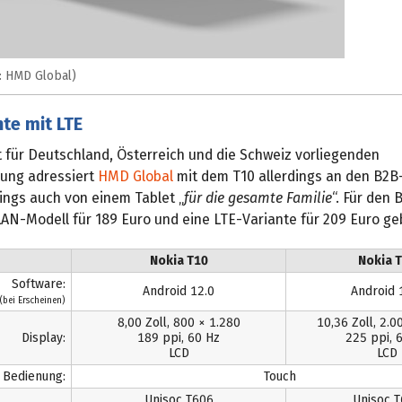
d: HMD Global)
te mit LTE
it für Deutschland, Österreich und die Schweiz vorliegenden
lung adressiert
HMD Global
mit dem T10 allerdings an den B2B-
dings auch von einem Tablet „
für die gesamte Familie
“. Für den
LAN-Modell für 189 Euro und eine LTE-Variante für 209 Euro ge
Nokia T10
Nokia 
Software:
Android 12.0
Android 
(bei Erscheinen)
8,00 Zoll, 800 × 1.280
10,36 Zoll, 2.0
Display:
189 ppi, 60 Hz
225 ppi, 
LCD
LCD
Bedienung:
Touch
Unisoc T606
Unisoc 