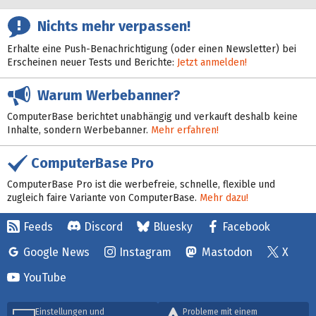
Nichts mehr verpassen!
Erhalte eine Push-Benachrichtigung (oder einen Newsletter) bei
Erscheinen neuer Tests und Berichte:
Jetzt anmelden!
Warum Werbebanner?
ComputerBase berichtet unabhängig und verkauft deshalb keine
Inhalte, sondern Werbebanner.
Mehr erfahren!
ComputerBase Pro
ComputerBase Pro ist die werbefreie, schnelle, flexible und
zugleich faire Variante von ComputerBase.
Mehr dazu!
Feeds
Discord
Bluesky
Facebook
Google News
Instagram
Mastodon
X
YouTube
Einstellungen und
Probleme mit einem