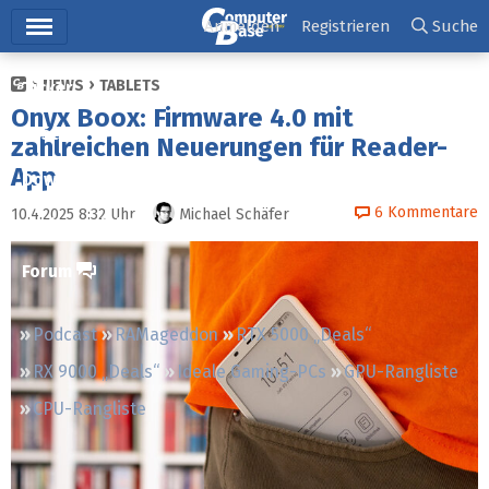
Hauptmenü
Anmelden
Registrieren
Suche
NEWS
TABLETS
Ticker
Onyx Boox: Firmware 4.0 mit
Tests
zahlreichen Neuerungen für Reader-
App
Downloads
6
Kommentare
10.4.2025 8:32
Uhr
Michael Schäfer
Preisvergleich
Forum
Podcast
RAMageddon
RTX 5000 „Deals“
RX 9000 „Deals“
Ideale Gaming-PCs
GPU-Rangliste
CPU-Rangliste