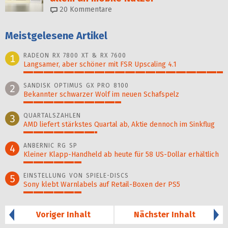
20
Kommentare
Meistgelesene Artikel
RADEON RX 7800 XT & RX 7600
1
Langsamer, aber schöner mit FSR Upscaling 4.1
100%
SANDISK OPTIMUS GX PRO 8100
2
Bekannter schwarzer Wolf im neuen Schafspelz
49%
QUARTALSZAHLEN
3
AMD liefert stärkstes Quartal ab, Aktie dennoch im Sinkflug
37%
ANBERNIC RG SP
4
Kleiner Klapp-Hand­held ab heute für 58 US-Dollar er­hält­lich
29%
EINSTELLUNG VON SPIELE-DISCS
5
Sony klebt Warnlabels auf Retail-Boxen der PS5
29%
Voriger Inhalt
Nächster Inhalt