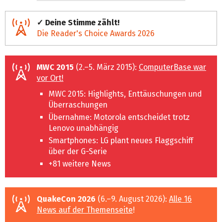
✓ Deine Stimme zählt!
Die Reader's Choice Awards 2026
MWC 2015
(2.–5. März 2015):
ComputerBase war
vor Ort!
MWC 2015: Highlights, Enttäuschungen und
Überraschungen
Übernahme: Motorola entscheidet trotz
Lenovo unabhängig
Smartphones: LG plant neues Flaggschiff
über der G-Serie
+81 weitere News
QuakeCon 2026
(6.–9. August 2026):
Alle 16
News auf der Themenseite
!