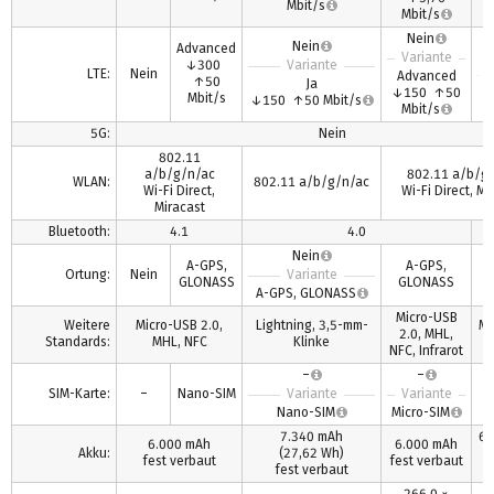
Mbit/s
Mbit/s
Nein
Nein
Advanced
Variante
↓300
Variante
LTE:
Nein
V
Advanced
↑50
Ja
↓150 ↑50
Mbit/s
↓150 ↑50 Mbit/s
Mbit/s
5G:
Nein
802.11
a/b/g/n/ac
802.11 a/b/g
WLAN:
802.11 a/b/g/n/ac
Wi-Fi Direct,
Wi-Fi Direct, Mi
Miracast
Bluetooth:
4.1
4.0
Nein
A-GPS,
A-GPS,
Ortung:
Nein
Variante
GLONASS
GLONASS
A-GPS, GLONASS
Micro-USB
Weitere
Micro-USB 2.0,
Lightning, 3,5-mm-
Mi
2.0, MHL,
Standards:
MHL, NFC
Klinke
2
NFC, Infrarot
–
–
SIM-Karte:
–
Nano-SIM
Variante
Variante
Nano-SIM
Micro-SIM
7.340 mAh
6.
6.000 mAh
6.000 mAh
Akku:
(27,62 Wh)
fest verbaut
fest verbaut
fest verbaut
v