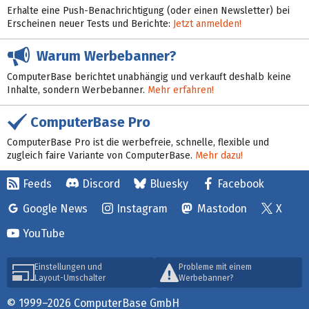
Erhalte eine Push-Benachrichtigung (oder einen Newsletter) bei
Erscheinen neuer Tests und Berichte:
Jetzt anmelden!
Warum Werbebanner?
ComputerBase berichtet unabhängig und verkauft deshalb keine
Inhalte, sondern Werbebanner.
Mehr erfahren!
ComputerBase Pro
ComputerBase Pro ist die werbefreie, schnelle, flexible und
zugleich faire Variante von ComputerBase.
Mehr dazu!
Feeds
Discord
Bluesky
Facebook
Google News
Instagram
Mastodon
X
YouTube
Einstellungen und
Probleme mit einem
Layout-Umschalter
Werbebanner?
© 1999–2026 ComputerBase GmbH