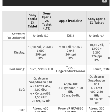
Sony
Sony
Xperia
Xperia
Sony Xperia
G
Z4
Apple iPad Air 2
Z4
Z2 Tablet
N
Tablet
Tablet
(LTE)
Software:
A
Android 5.0
iOS 8
Android 4.4
(bei Erscheinen)
8,
10,10 Zoll,
10,10 Zoll, 2.560 ×
9,70 Zoll, 1.536 ×
1
1.920 ×
1.600
2.048
Display:
1.200
299 ppi
264 ppi
2
224 ppi
IPS
IPS
IPS
IPS
G
Touch,
Bedienung:
Touch, Status-LED
Touch, Status
Fingerabdrucksensor
Qualcomm
Qualcomm
Snapdragon
Snapdragon 810
T
Apple A8X
801
4 × Cortex-A57,
3 × Typhoon, 1,50
4 × Krait
SoC:
2,00 GHz
D
GHz
400, 2,30
4 × Cortex-A53,
2
20 nm, 64-Bit
GHz
1,55 GHz
28
28 nm, 32-
20 nm, 64-Bit
Bit
Adreno 430
PowerVR GXA6850
Adreno 330
GPU: