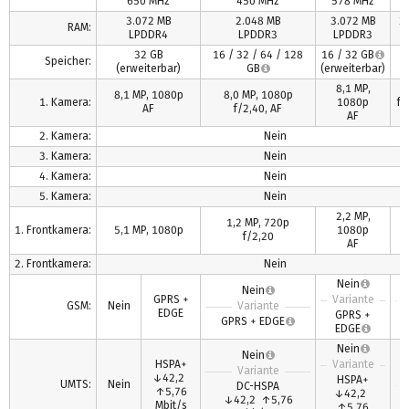
650 MHz
450 MHz
578 MHz
8
3.072 MB
2.048 MB
3.072 MB
2
RAM:
LPDDR4
LPDDR3
LPDDR3
L
32 GB
16 / 32 / 64 / 128
16 / 32 GB
1
Speicher:
(erweiterbar)
GB
(erweiterbar)
8,1 MP,
8,1 MP, 1080p
8,0 MP, 1080p
1. Kamera:
1080p
f/
AF
f/2,40, AF
AF
2. Kamera:
Nein
3. Kamera:
Nein
4. Kamera:
Nein
5. Kamera:
Nein
2,2 MP,
1,2 MP, 720p
1. Frontkamera:
5,1 MP, 1080p
1080p
f/2,20
AF
2. Frontkamera:
Nein
Nein
Nein
GPRS +
Variante
V
GSM:
Nein
Variante
EDGE
GPRS +
GPRS + EDGE
EDGE
Nein
Nein
HSPA+
Variante
Variante
↓42,2
HSPA+
UMTS:
Nein
V
DC-HSPA
↑5,76
↓42,2
↓42,2 ↑5,76
H
Mbit/s
↑5,76