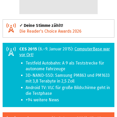
✓ Deine Stimme zählt!
Die Reader's Choice Awards 2026
CES 2015
(6.–9. Januar 2015):
ComputerBase war
vor Ort!
Testfeld Autobahn: A 9 als Teststrecke für
autonome Fahrzeuge
3D-NAND-SSD: Samsung PM863 und PM1633
mit 3,8 Terabyte in 2,5 Zoll
Android TV: VLC für große Bildschirme geht in
die Testphase
+94 weitere News