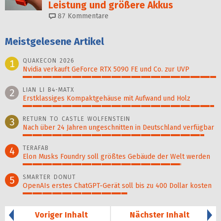
Leistung und größere Akkus
87
Kommentare
Meistgelesene Artikel
QUAKECON 2026
1
Nvidia verkauft GeForce RTX 5090 FE und Co. zur UVP
100%
LIAN LI B4-MATX
2
Erstklassiges Kompaktgehäuse mit Aufwand und Holz
99%
RETURN TO CASTLE WOLFENSTEIN
3
Nach über 24 Jahren ungeschnitten in Deutschland verfügbar
94%
TERAFAB
4
Elon Musks Foundry soll größ­tes Gebäude der Welt werden
82%
SMARTER DONUT
5
OpenAIs erstes ChatGPT-Gerät soll bis zu 400 Dollar kosten
54%
Voriger Inhalt
Nächster Inhalt