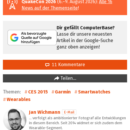
QuakeCon 2026
(6.–9. August 2026):
Alle 16
News auf der Themenseite
!
Dir gefällt ComputerBase?
Lasse dir unsere neuesten
Artikel in der Google-Suche
ganz oben anzeigen!
11 Kommentare
Teilen…
Themen:
CES 2015
Garmin
Smartwatches
Wearables
Jan Wichmann
E-Mail
… verfolgt als ambitionierter Fotograf alle Entwicklungen
in diesem Bereich. Seit 2014 widmet er sich zudem dem
Wearable-Segment.