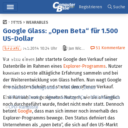
Hauptmenü
Anmelden
Registrieren
Suche
NEWS
WEARABLES
Ticker
Google Glass: „Open Beta“ für 1.500
Tests
US-Dollar
Downloads
51
Kommentare
14.5.2014 10:24
Uhr
Jan Wichmann
UPDATE
Preisvergleich
Vor etwa einem Jahr startete Google den Verkauf seiner
Datenbrille im Rahmen eines
Explorer-Programms
. Nutzer
Forum
konnten so erste alltägliche Erfahrung sammeln und bei
der Weiterentwicklung von Glass helfen. Nun wagt Google
den nächsten Schritt und startet den offenen Verkauf.
Podcast
RAMageddon
RTX 5000 „Deals“
Eine Auswahl von geeigneten Nutzern, wie sie anfänglich
RX 9000 „Deals“
Ideale Gaming-PCs
GPU-Rangliste
noch durchgeführt wurde, findet nicht mehr statt. Dennoch
CPU-Rangliste
betont
Google
, dass man sich immer noch innerhalb des
Explorer-Programms bewege. Den Status definiert das
Unternehmen als „
open beta
“, die sich auf den US-Markt