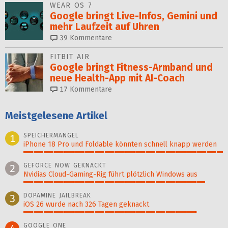
WEAR OS 7
Google bringt Live-Infos, Gemini und
mehr Laufzeit auf Uhren
39
Kommentare
FITBIT AIR
Google bringt Fitness-Armband und
neue Health-App mit AI-Coach
17
Kommentare
Meistgelesene Artikel
SPEICHERMANGEL
1
iPhone 18 Pro und Foldable könnten schnell knapp werden
100%
GEFORCE NOW GEKNACKT
2
Nvidias Cloud-Gaming-Rig führt plötzlich Windows aus
91%
DOPAMINE JAILBREAK
3
iOS 26 wurde nach 326 Tagen geknackt
87%
GOOGLE ONE