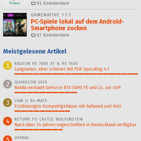
91
Kommentare
GAMENATIVE 1.1.1
PC-Spiele lokal auf dem Android-
Smartphone zocken
67
Kommentare
Meistgelesene Artikel
RADEON RX 7800 XT & RX 7600
1
Langsamer, aber schöner mit FSR Upscaling 4.1
100%
QUAKECON 2026
2
Nvidia verkauft GeForce RTX 5090 FE und Co. zur UVP
51%
LIAN LI B4-MATX
3
Erstklassiges Kompaktgehäuse mit Aufwand und Holz
45%
RETURN TO CASTLE WOLFENSTEIN
4
Nach über 24 Jahren ungeschnitten in Deutschland verfügbar
39%
OPENAI
5