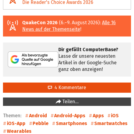
Die Reader's Choice Awards 2026
QuakeCon 2026
(6.–9. August 2026):
Alle 16
News auf der Themenseite
!
Dir gefällt ComputerBase?
Lasse dir unsere neuesten
Artikel in der Google-Suche
ganz oben anzeigen!
4 Kommentare
Teilen…
Themen:
Android
Android-Apps
Apps
iOS
iOS-App
Pebble
Smartphones
Smartwatches
Wearables