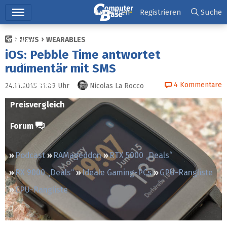
Hauptmenü
Anmelden
Registrieren
Suche
NEWS
WEARABLES
Ticker
iOS: Pebble Time antwortet
Tests
rudimentär mit SMS
Downloads
4
Kommentare
24.11.2015 11:09
Uhr
Nicolas La Rocco
Preisvergleich
Forum
Podcast
RAMageddon
RTX 5000 „Deals“
RX 9000 „Deals“
Ideale Gaming-PCs
GPU-Rangliste
CPU-Rangliste