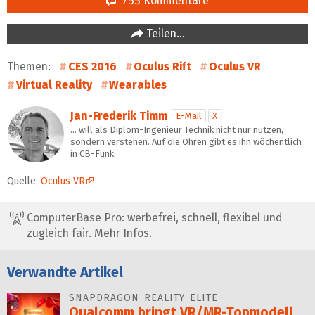
755 Kommentare
Teilen…
Themen:
CES 2016
Oculus Rift
Oculus VR
Virtual Reality
Wearables
Jan-Frederik Timm
E-Mail
X
… will als Diplom-Ingenieur Technik nicht nur nutzen,
sondern verstehen. Auf die Ohren gibt es ihn wöchentlich
in CB-Funk.
Quelle:
Oculus VR
ComputerBase Pro: werbefrei, schnell, flexibel und
zugleich fair.
Mehr Infos.
Verwandte Artikel
SNAPDRAGON REALITY ELITE
Qualcomm bringt VR/MR-Topmodell