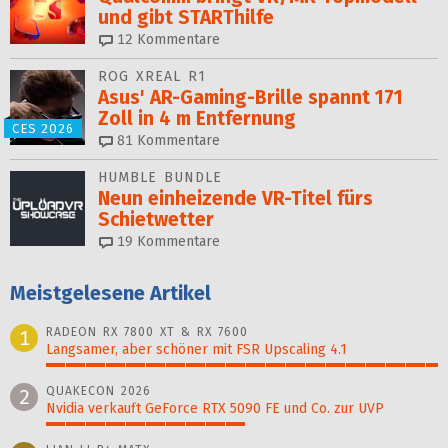
und gibt STARThilfe
12
Kommentare
ROG XREAL R1
Asus' AR-Gaming-Brille spannt 171
Zoll in 4 m Entfernung
CES 2026
81
Kommentare
HUMBLE BUNDLE
Neun einheizende VR-Titel fürs
Schietwetter
19
Kommentare
Meistgelesene Artikel
RADEON RX 7800 XT & RX 7600
1
Langsamer, aber schöner mit FSR Upscaling 4.1
100%
QUAKECON 2026
2
Nvidia verkauft GeForce RTX 5090 FE und Co. zur UVP
51%