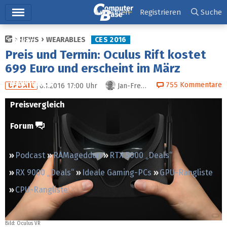
Hauptmenü
Anmelden
Registrieren
Suche
NEWS
WEARABLES
CES 2016
Ticker
Preis und Termin: Oculus Rift kostet
Tests
699 Euro und erscheint im März
Downloads
755
Kommentare
6.1.2016 17:00
Uhr
Jan-Frederik Timm
UPDATE
Preisvergleich
Forum
Podcast
RAMageddon
RTX 5000 „Deals“
RX 9000 „Deals“
Ideale Gaming-PCs
GPU-Rangliste
CPU-Rangliste
Bild: Oculus VR