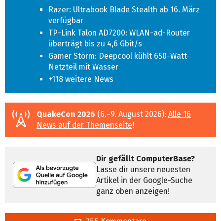
Razer: Ultrabook Blade Stealth ab 16. März
verfügbar
TP-Link Talon AD7200: WLAN-ad-Router
überträgt bis zu 4,6 Gbit/s
Gamer Storm: Deepcool kühlt 650-Watt-
Netzteil mit Wasser
+118 weitere News
QuakeCon 2026
(6.–9. August 2026):
Alle 16
News auf der Themenseite
!
Dir gefällt ComputerBase?
Lasse dir unsere neuesten
Artikel in der Google-Suche
ganz oben anzeigen!