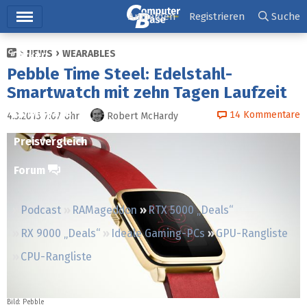
Hauptmenü
Anmelden
Registrieren
Suche
NEWS
WEARABLES
Ticker
Pebble Time Steel: Edelstahl-
Tests
Smartwatch mit zehn Tagen Laufzeit
Downloads
14
Kommentare
4.3.2015 7:07
Uhr
Robert McHardy
Preisvergleich
Forum
Podcast
RAMageddon
RTX 5000 „Deals“
RX 9000 „Deals“
Ideale Gaming-PCs
GPU-Rangliste
CPU-Rangliste
Bild:
Pebble