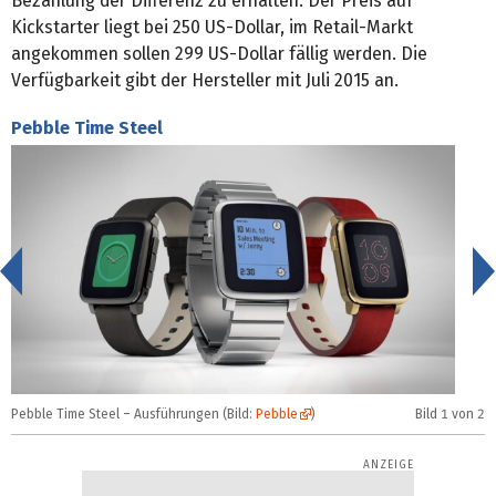
Bezahlung der Differenz zu erhalten. Der Preis auf
Kickstarter liegt bei 250 US-Dollar, im Retail-Markt
angekommen sollen 299 US-Dollar fällig werden. Die
Verfügbarkeit gibt der Hersteller mit Juli 2015 an.
Pebble Time Steel
<
Pebble Time Steel – Ausführungen (Bild:
Pebble
)
Bild
1
von 2
P