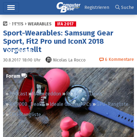
Hauptmenü
Anmelden
Registrieren
Suche
NEWS
WEARABLES
IFA 2017
Ticker
Sport-Wearables: Samsung Gear
Tests
Sport, Fit2 Pro und IconX 2018
vorgestellt
Downloads
6
Kommentare
30.8.2017 18:00
Uhr
Nicolas La Rocco
Preisvergleich
Forum
Podcast
RAMageddon
RTX 5000 „Deals“
RX 9000 „Deals“
Ideale Gaming-PCs
GPU-Rangliste
CPU-Rangliste