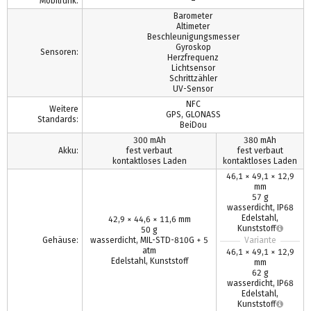
Mobilfunk:
–
Barometer
Altimeter
Beschleunigungsmesser
Gyroskop
Sensoren:
Herzfrequenz
Lichtsensor
Schrittzähler
UV-Sensor
NFC
Weitere
GPS, GLONASS
Standards:
BeiDou
300 mAh
380 mAh
Akku:
fest verbaut
fest verbaut
kontaktloses Laden
kontaktloses Laden
46,1 × 49,1 × 12,9
mm
57 g
wasserdicht, IP68
Edelstahl,
42,9 × 44,6 × 11,6 mm
Kunststoff
50 g
Gehäuse:
wasserdicht, MIL-STD-810G + 5
Variante
atm
46,1 × 49,1 × 12,9
Edelstahl, Kunststoff
mm
62 g
wasserdicht, IP68
Edelstahl,
Kunststoff