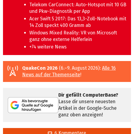
Telekom CarConnect: Auto-Hotspot mit 10 GB
und Pkw-Diagnostik per App
Acer Swift 5 2017: Das 13,3-Zoll-Notebook mit
14 Zoll speckt 400 Gramm ab
Windows Mixed Reality: VR von Microsoft
ganz ohne externe Helferlein
+74 weitere News
QuakeCon 2026
(6.–9. August 2026):
Alle 16
News auf der Themenseite
!
Dir gefällt ComputerBase?
Lasse dir unsere neuesten
Artikel in der Google-Suche
ganz oben anzeigen!
6 Kommentare