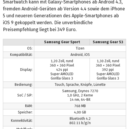
Smartwatch kann mit Galaxy-Smartphones ab Android 4.3,
fremden Android-Geräten ab Version 4.4 sowie dem iPhone
5 und neueren Generationen des Apple-Smartphones ab
iOS 9 gekoppelt werden. Die unverbindliche
Preisempfehlung liegt bei 349 Euro.
Samsung Gear Sport
Samsung Gear S3
OS:
Tizen
Kompatibilität:
Android, iOS
1,20 Zoll, rund
1,30 Zoll, rund
360 × 360 Pixel
360 × 360 Pixel
Display:
424 ppi
392 ppi
Super AMOLED
Super AMOLED
Gorilla Glass 3
Gorilla Glass 3
Bedienung:
Touch, Sprache, Knöpfe, Lünette
Samsung, Exynos 7270
SoC / SiP:
1,0 GHz, 2 Kerne
14 nm, 64-Bit
RAM:
768 MB
Speicher:
4,00 GB
Bluetooth 4.2
Konnektivität:
802.11 b/g/n