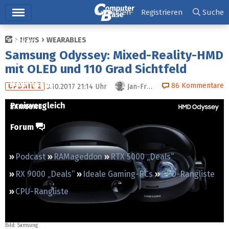
Hauptmenü
Anmelden
Registrieren
Suche
NEWS
WEARABLES
Ticker
Samsung Odyssey: Mixed-Reality-HMD
Tests
mit OLED und 110 Grad Sichtfeld
Downloads
86
Kommentare
3.10.2017 21:14
Uhr
Jan-Frederik Timm
UPDATE 2
Preisvergleich
Forum
Podcast
RAMageddon
RTX 5000 „Deals“
RX 9000 „Deals“
Ideale Gaming-PCs
GPU-Rangliste
CPU-Rangliste
Bild: Samsung