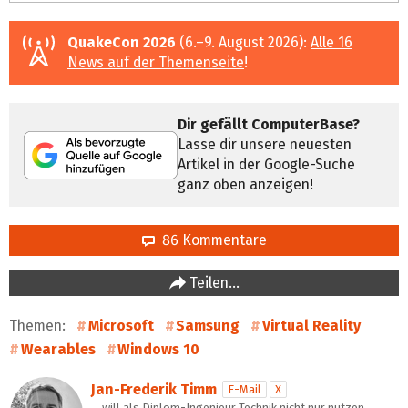
QuakeCon 2026
(6.–9. August 2026):
Alle 16
News auf der Themenseite
!
Dir gefällt ComputerBase?
Lasse dir unsere neuesten
Artikel in der Google-Suche
ganz oben anzeigen!
86 Kommentare
Teilen…
Themen:
Microsoft
Samsung
Virtual Reality
Wearables
Windows 10
Jan-Frederik Timm
E-Mail
X
… will als Diplom-Ingenieur Technik nicht nur nutzen,