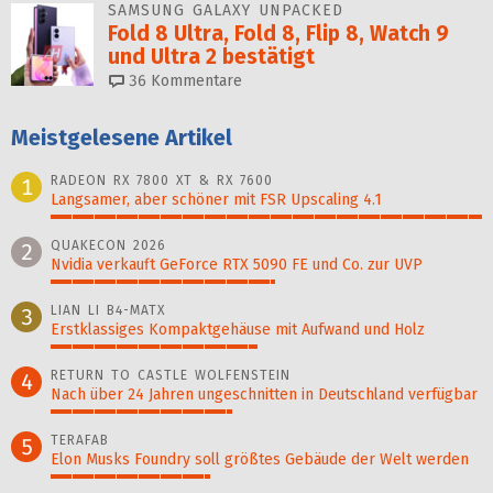
SAMSUNG GALAXY UNPACKED
Fold 8 Ultra, Fold 8, Flip 8, Watch 9
und Ultra 2 bestätigt
36
Kommentare
Meistgelesene Artikel
RADEON RX 7800 XT & RX 7600
1
Langsamer, aber schöner mit FSR Upscaling 4.1
100%
QUAKECON 2026
2
Nvidia verkauft GeForce RTX 5090 FE und Co. zur UVP
52%
LIAN LI B4-MATX
3
Erstklassiges Kompaktgehäuse mit Aufwand und Holz
48%
RETURN TO CASTLE WOLFENSTEIN
4
Nach über 24 Jahren ungeschnitten in Deutschland verfügbar
42%
TERAFAB
5
Elon Musks Foundry soll größ­tes Gebäude der Welt werden
37%