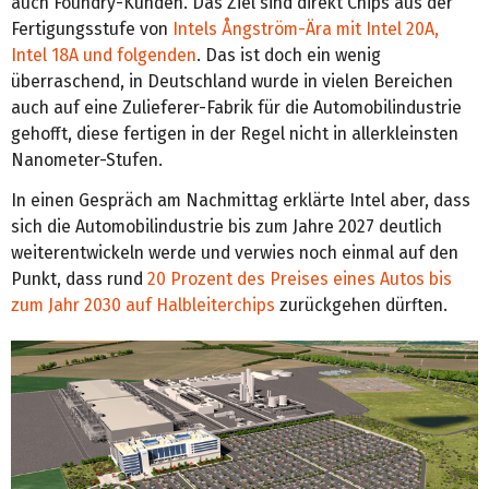
auch Foundry-Kunden. Das Ziel sind direkt Chips aus der
Fertigungsstufe von
Intels Ångström-Ära mit Intel 20A,
Intel 18A und folgenden
. Das ist doch ein wenig
überraschend, in Deutschland wurde in vielen Bereichen
auch auf eine Zulieferer-Fabrik für die Automobilindustrie
gehofft, diese fertigen in der Regel nicht in allerkleinsten
Nanometer-Stufen.
In einen Gespräch am Nachmittag erklärte Intel aber, dass
sich die Automobilindustrie bis zum Jahre 2027 deutlich
weiterentwickeln werde und verwies noch einmal auf den
Punkt, dass rund
20 Prozent des Preises eines Autos bis
zum Jahr 2030 auf Halbleiterchips
zurückgehen dürften.