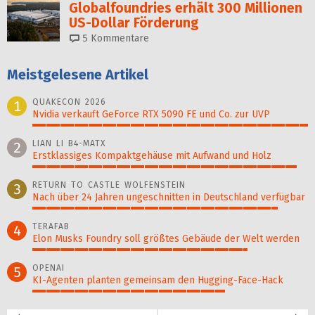
Globalfoundries erhält 300 Millionen
US-Dollar Förderung
5
Kommentare
Meistgelesene Artikel
QUAKECON 2026
1
Nvidia verkauft GeForce RTX 5090 FE und Co. zur UVP
100%
LIAN LI B4-MATX
2
Erstklassiges Kompaktgehäuse mit Aufwand und Holz
96%
RETURN TO CASTLE WOLFENSTEIN
3
Nach über 24 Jahren ungeschnitten in Deutschland verfügbar
89%
TERAFAB
4
Elon Musks Foundry soll größ­tes Gebäude der Welt werden
78%
OPENAI
5
KI-Agenten planten gemein­sam den Hugging-Face-Hack
70%