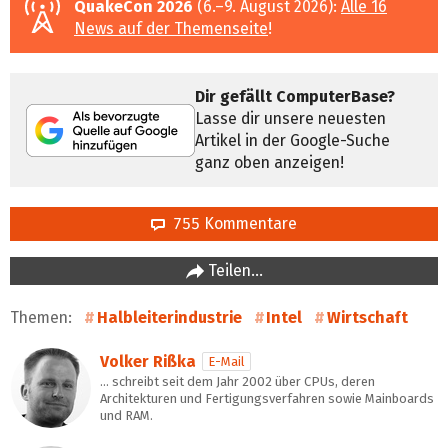
QuakeCon 2026
(6.–9. August 2026):
Alle 16
News auf der Themenseite
!
Dir gefällt ComputerBase?
Lasse dir unsere neuesten
Artikel in der Google-Suche
ganz oben anzeigen!
755 Kommentare
Teilen…
Themen:
Halbleiterindustrie
Intel
Wirtschaft
Volker Rißka
E-Mail
… schreibt seit dem Jahr 2002 über CPUs, deren
Architekturen und Fertigungsverfahren sowie Mainboards
und RAM.