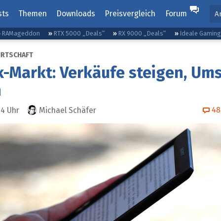
sts
Themen
Downloads
Preisvergleich
Forum
A
RAMageddon
RTX 5000 „Deals“
RX 9000 „Deals“
Ideale Gamin
IRTSCHAFT
-Markt: Verkäufe steigen, Um
n
48
34
Uhr
Michael Schäfer