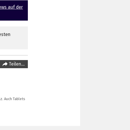
ews auf der
esten
Teilen…
z. Auch Tablets