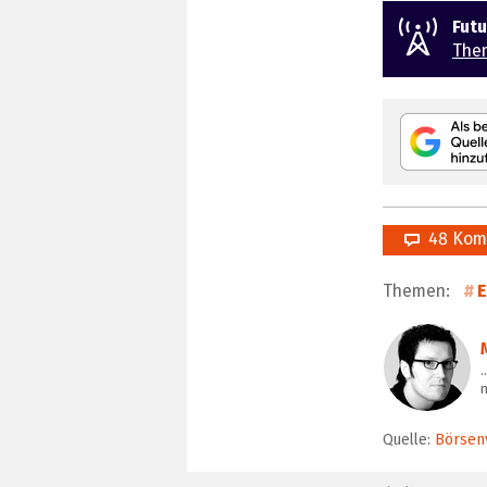
Fut
The
48 Kom
Themen:
E
m
Quelle:
Börsen