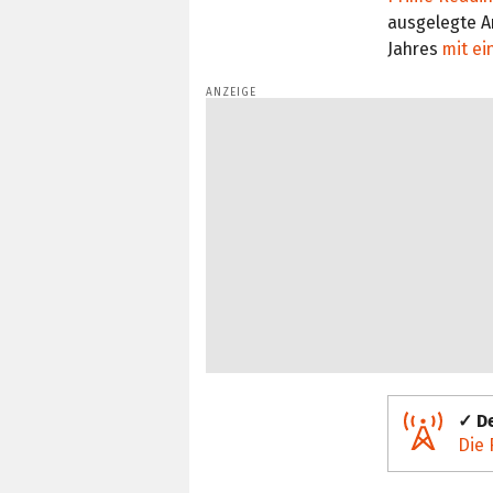
ausgelegte An
Jahres
mit ei
✓ De
Die 