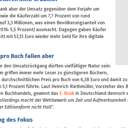
 sank aber der Umsatz gegenüber dem Vorjahr um
owie die Käuferzahl um 7,7 Prozent von rund
 auf 3,3 Millionen, was einen Bevölkerungsanteil von
(2016: 5,5 Prozent) ausmacht. Dagegen gaben Käufer
tt mit 53,13 Euro wieder mehr Geld für ihre digitale
pro Buch fallen aber
r den Umsatzrückgang dürften vielfältiger Natur sein:
m griffen immer mehr Leser zu günstigeren Büchern,
 durchschnittlichen Preis pro Buch von 6,38 Euro und damit z
5,1 Prozent führte. Laut Heinrich Riethmüller, Vorsteher des 
n Buchhandels, gewinnt das
E-Book
in Deutschland dennoch w
allerdings macht der Wettbewerb um Zeit und Aufmerksamkeit
er Editionsform nicht Halt
‟.
ng des Fokus