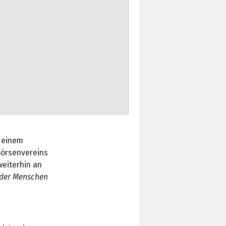
u einem
Börsenvereins
eiterhin an
 der Menschen