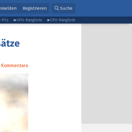
nmelden
Registrieren
Suche
g-PCs
GPU-Rangliste
CPU-Rangliste
sätze
Kommentare