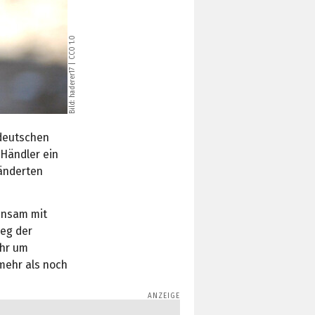
CC0 1.0
|
haderer17
Bild:
 deutschen
Händler ein
eänderten
insam mit
ieg der
ahr um
 mehr als noch