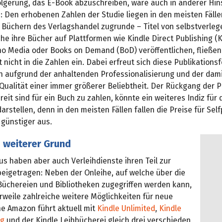
olgerung, das E-Book abzuschreiben, wäre auch in anderer Hins
: Den erhobenen Zahlen der Studie liegen in den meisten Fälle
 Büchern des Verlagshandel zugrunde – Titel von selbstverle
he ihre Bücher auf Plattformen wie Kindle Direct Publishing (
no Media oder Books on Demand (BoD) veröffentlichen, fließen
 nicht in die Zahlen ein. Dabei erfreut sich diese Publikations
n aufgrund der anhaltenden Professionalisierung und der dami
Qualität einer immer größerer Beliebtheit. Der Rückgang der P
reit sind für ein Buch zu zahlen, könnte ein weiteres Indiz für 
arstellen, denn in den meisten Fällen fallen die Preise für Sel
h günstiger aus.
s weiterer Grund
s haben aber auch Verleihdienste ihren Teil zur
beigetragen: Neben der Onleihe, auf welche über die
 Büchereien und Bibliotheken zugegriffen werden kann,
erweile zahlreiche weitere Möglichkeiten für neue
ine Amazon führt aktuell mit
Kindle Unlimited
,
Kindle
ng
und der Kindle Leihbücherei gleich drei verschieden