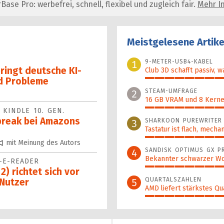
se Pro: werbefrei, schnell, flexibel und zugleich fair.
Mehr In
Meistgelesene Artike
9-METER-USB4-KABEL
1
bringt deutsche KI-
Club 3D schafft passiv, w
d Probleme
100%
STEAM-UMFRAGE
2
16 GB VRAM und 8 Kerne 
KINDLE 10. GEN.
92%
lbreak bei Amazons
SHARKOON PUREWRITER
3
Tastatur ist flach, mecha
88%
mit Meinung des Autors
SANDISK OPTIMUS GX P
4
Bekannter schwarzer Wo
-E-READER
87%
2) richtet sich vor
QUARTALSZAHLEN
5
 Nutzer
AMD liefert stärkstes Qu
64%