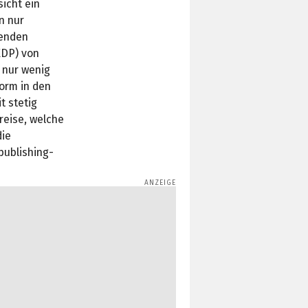
icht ein
n nur
genden
KDP) von
 nur wenig
form in den
t stetig
reise, welche
die
fpublishing-