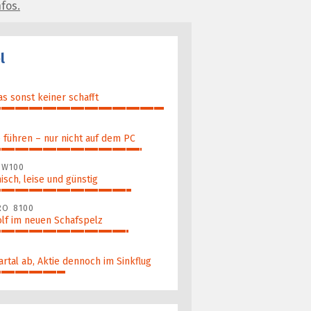
fos.
l
as sonst keiner schafft
führen – nur nicht auf dem PC
 W100
nisch, leise und günstig
RO 8100
lf im neuen Schafspelz
artal ab, Aktie dennoch im Sinkflug