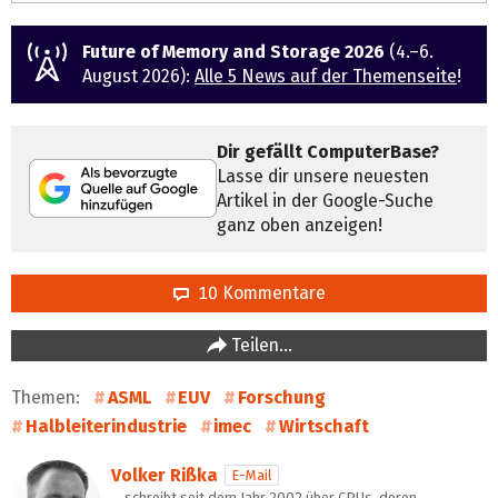
Future of Memory and Storage 2026
(4.–6.
August 2026):
Alle 5 News auf der Themenseite
!
Dir gefällt ComputerBase?
Lasse dir unsere neuesten
Artikel in der Google-Suche
ganz oben anzeigen!
10 Kommentare
Teilen…
Themen:
ASML
EUV
Forschung
Halbleiterindustrie
imec
Wirtschaft
Volker Rißka
E-Mail
… schreibt seit dem Jahr 2002 über CPUs, deren