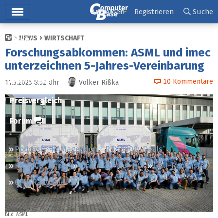
Hauptmenü
Anmelden
Registrieren
Suche
NEWS
WIRTSCHAFT
Ticker
Forschungsabkommen: ASML und imec
Tests
unterzeichnen 5-Jahres-Vereinbarung
Downloads
10
Kommentare
11.3.2025 8:52
Uhr
Volker Rißka
Preisvergleich
Forum
Podcast
RAMageddon
RTX 5000 „Deals“
RX 9000 „Deals“
Ideale Gaming-PCs
GPU-Rangliste
CPU-Rangliste
Bild: ASML