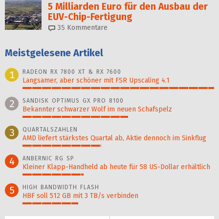
5 Milliarden Euro für den Aus­bau der
EUV-Chip-Fertigung
35
Kommentare
Meistgelesene Artikel
RADEON RX 7800 XT & RX 7600
1
Langsamer, aber schöner mit FSR Upscaling 4.1
100%
SANDISK OPTIMUS GX PRO 8100
2
Bekannter schwarzer Wolf im neuen Schafspelz
55%
QUARTALSZAHLEN
3
AMD liefert stärkstes Quartal ab, Aktie dennoch im Sinkflug
41%
ANBERNIC RG SP
4
Kleiner Klapp-Hand­held ab heute für 58 US-Dollar er­hält­lich
32%
HIGH BANDWIDTH FLASH
5
HBF soll 512 GB mit 3 TB/s verbinden
29%