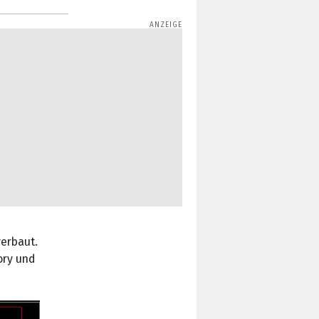
verbaut.
ory und