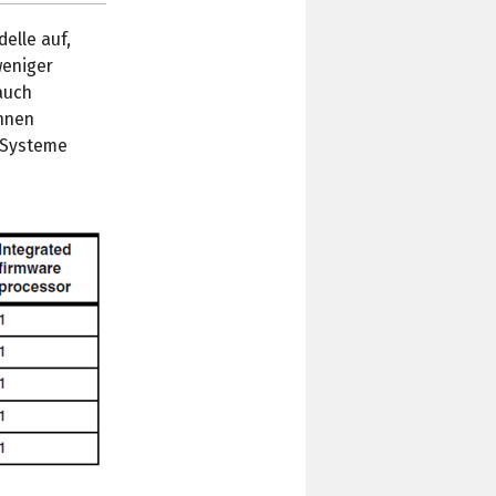
elle auf,
weniger
auch
nnen
n Systeme