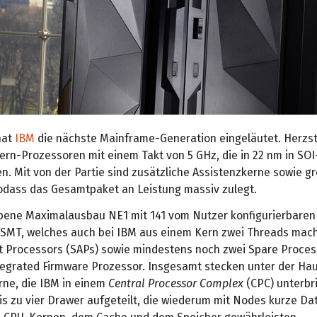
hat
IBM
die nächste Mainframe-Generation eingeläutet. Herzst
ern-Prozessoren mit einem Takt von 5 GHz, die in 22 nm in SOI
. Mit von der Partie sind zusätzliche Assistenzkerne sowie g
odass das Gesamtpaket an Leistung massiv zulegt.
bene Maximalausbau NE1 mit 141 vom Nutzer konfigurierbaren
 SMT, welches auch bei IBM aus einem Kern zwei Threads mach
t Processors (SAPs) sowie mindestens noch zwei Spare Proces
tegrated Firmware Prozessor. Insgesamt stecken unter der Ha
rne, die IBM in einem
Central Processor Complex
(CPC) unterbri
 bis zu vier Drawer aufgeteilt, die wiederum mit Nodes kurze D