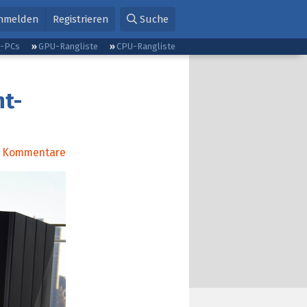
nmelden
Registrieren
Suche
g-PCs
GPU-Rangliste
CPU-Rangliste
ht-
Kommentare