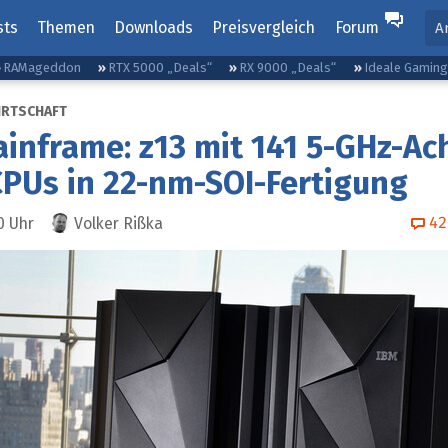
sts
Themen
Downloads
Preisvergleich
Forum
A
RAMageddon
RTX 5000 „Deals“
RX 9000 „Deals“
Ideale Gamin
IRTSCHAFT
inframe: z13 mit 141 5-GHz-Ac
PUs in 22-nm-SOI-Fertigung
42
0
Uhr
Volker Rißka