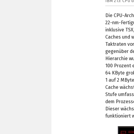
IBM z13: CPU d
Die CPU-Arch
22-nm-Fertig
inklusive TS
Caches und w
Taktraten vo
gegenüber de
Hierarchie w
100 Prozent e
64 KByte groß
1 auf 2 MByte
Cache wächst
Stufe umfasst
dem Prozessor
Dieser wächs
funktioniert 