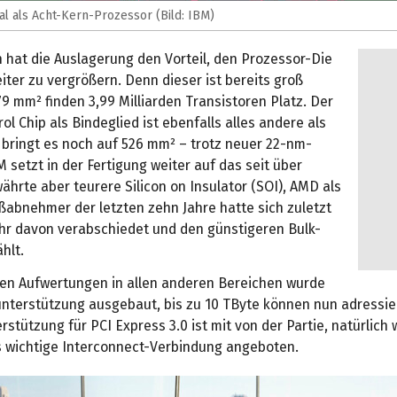
l als Acht-Kern-Prozessor (Bild: IBM)
 hat die Auslagerung den Vorteil, den Prozessor-Die
iter zu vergrößern. Denn dieser ist bereits groß
9 mm² finden 3,99 Milliarden Transistoren Platz. Der
ol Chip als Bindeglied ist ebenfalls alles andere als
e bringt es noch auf 526 mm² – trotz neuer 22-nm-
M setzt in der Fertigung weiter auf das seit über
ährte aber teurere Silicon on Insulator (SOI), AMD als
ßabnehmer der letzten zehn Jahre hatte sich zuletzt
r davon verabschiedet und den günstigeren Bulk-
hlt.
en Aufwertungen in allen anderen Bereichen wurde
unterstützung ausgebaut, bis zu 10 TByte können nun adressie
rstützung für PCI Express 3.0 ist mit von der Partie, natürlich 
ls wichtige Interconnect-Verbindung angeboten.