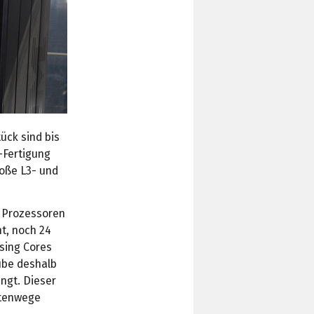
ück sind bis
-Fertigung
roße L3- und
 Prozessoren
t, noch 24
sing Cores
ube deshalb
ngt. Dieser
atenwege