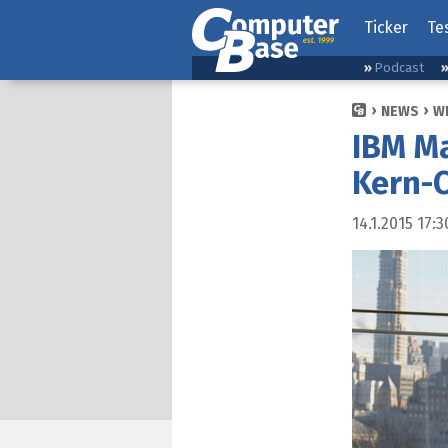
Ticker
Te
Podcast
NEWS
W
IBM Ma
Kern-C
14.1.2015 17:3