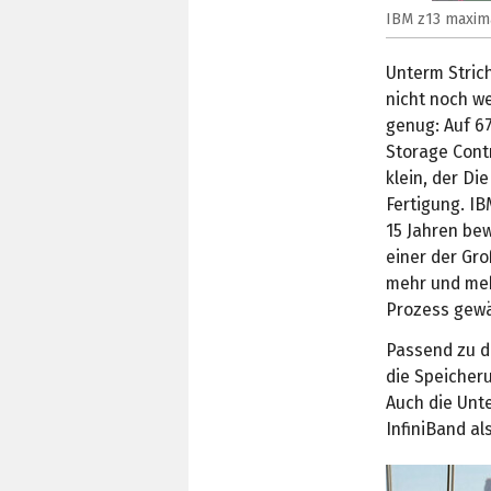
IBM z13 maxima
Unterm Strich
nicht noch we
genug: Auf 67
Storage Contr
klein, der Di
Fertigung. IB
15 Jahren bew
einer der Gro
mehr und meh
Prozess gewä
Passend zu d
die Speicher
Auch die Unte
InfiniBand a