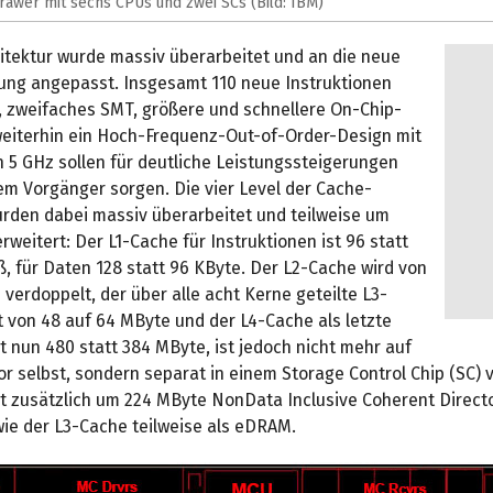
rawer mit sechs CPUs und zwei SCs (Bild: IBM)
itektur wurde massiv überarbeitet und an die neue
ung angepasst. Insgesamt 110 neue Instruktionen
X, zweifaches SMT, größere und schnellere On-Chip-
eiterhin ein Hoch-Frequenz-Out-of-Order-Design mit
n 5 GHz sollen für deutliche Leistungssteigerungen
m Vorgänger sorgen. Die vier Level der Cache-
urden dabei massiv überarbeitet und teilweise um
rweitert: Der L1-Cache für Instruktionen ist 96 statt
, für Daten 128 statt 96 KByte. Der L2-Cache wird von
 verdoppelt, der über alle acht Kerne geteilte L3-
 von 48 auf 64 MByte und der L4-Cache als letzte
 nun 480 statt 384 MByte, ist jedoch nicht mehr auf
 selbst, sondern separat in einem Storage Control Chip (SC) 
t zusätzlich um 224 MByte NonData Inclusive Coherent Direct
wie der L3-Cache teilweise als eDRAM.