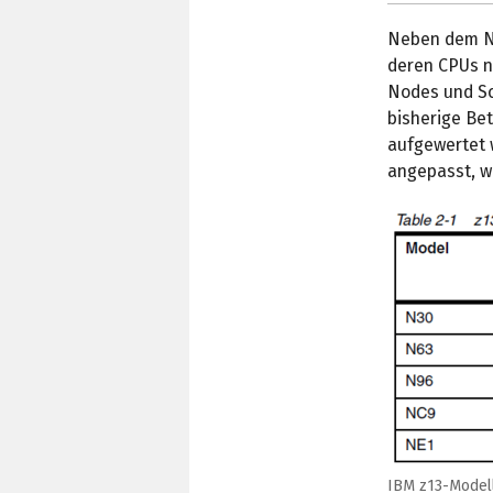
Neben dem NE1
deren CPUs n
Nodes und Sc
bisherige Be
aufgewertet 
angepasst, w
IBM z13-Modell