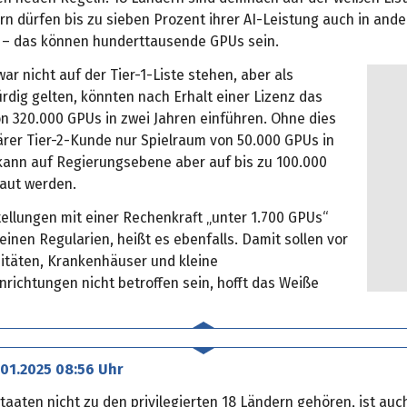
rn dürfen bis zu sieben Prozent ihrer AI-Leistung auch in and
 – das können hunderttausende GPUs sein.
war nicht auf der Tier-1-Liste stehen, aber als
rdig gelten, könnten nach Erhalt einer Lizenz das
on 320.000 GPUs in zwei Jahren einführen. Ohne dies
ärer Tier-2-Kunde nur Spielraum von 50.000 GPUs in
 kann auf Regierungsebene aber auf bis zu 100.000
aut werden.
ellungen mit einer Rechenkraft „unter 1.700 GPUs“
einen Regularien, heißt es ebenfalls. Damit sollen vor
sitäten, Krankenhäuser und kleine
richtungen nicht betroffen sein, hofft das Weiße
.01.2025 08:56 Uhr
taaten nicht zu den privilegierten 18 Ländern gehören, ist auc