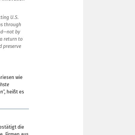
tting U.S.
ns through
rld—not by
a return to
d preserve
riesen wie
chste
en
“, heißt es
estätigt die
e. Firmen aus