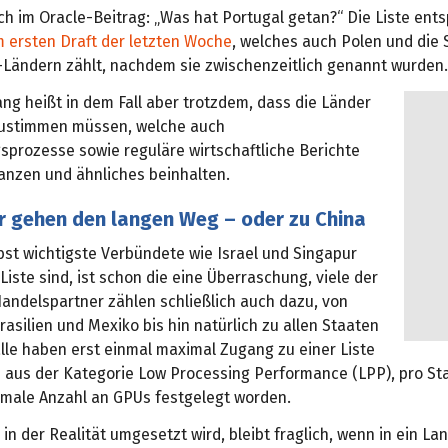
ch im Oracle-Beitrag: „Was hat Portugal getan?“ Die Liste ents
 ersten Draft der letzten Woche
, welches auch Polen und die 
1-Ländern zählt, nachdem sie zwischenzeitlich genannt wurden.
ng heißt in dem Fall aber trotzdem, dass die Länder
zustimmen müssen, welche auch
gsprozesse sowie reguläre wirtschaftliche Berichte
nanzen und ähnliches beinhalten.
r gehen den langen Weg – oder zu China
bst wichtigste Verbündete wie Israel und Singapur
 Liste sind, ist schon die eine Überraschung, viele der
Handelspartner zählen schließlich auch dazu, von
rasilien und Mexiko bis hin natürlich zu allen Staaten
alle haben erst einmal maximal Zugang zu einer Liste
 aus der Kategorie Low Processing Performance (LPP), pro Sta
male Anzahl an GPUs festgelegt worden.
in der Realität umgesetzt wird, bleibt fraglich, wenn in ein La