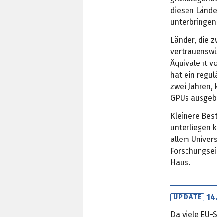
diesen Lände
unterbringen
Länder, die z
vertrauenswü
Äquivalent v
hat ein regul
zwei Jahren,
GPUs ausgeb
Kleinere Best
unterliegen k
allem Univer
Forschungsein
Haus.
14
UPDATE
Da viele EU-S