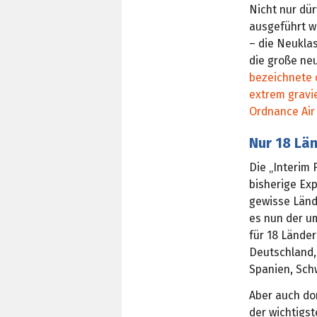
Nicht nur dü
ausgeführt w
– die Neuklas
die große ne
bezeichnete d
extrem gravi
Ordnance Air
Nur 18 Lä
Die „Interim 
bisherige Ex
gewisse Lände
es nun der u
für 18 Länder
Deutschland, 
Spanien, Sch
Aber auch do
der wichtigs