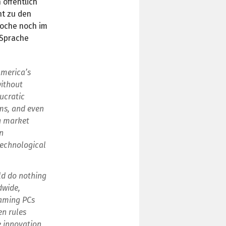
 öffentlich
ht zu den
Woche noch im
 Sprache
America’s
without
ucratic
ms, and even
g market
n
technological
ld do nothing
dwide,
gaming PCs
en rules
 innovation