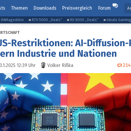
sts
Themen
Downloads
Preisvergleich
Forum
A
RAMageddon
RTX 5000 „Deals“
RX 9000 „Deals“
Ideale Gamin
IRTSCHAFT
S-Restriktionen: AI-Diffusion
ern Industrie und Nationen
214
3.1.2025 12:39
Uhr
Volker Rißka