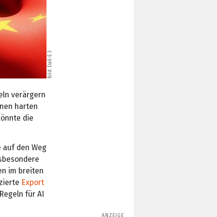
Bild: Dall-E 3
eln verärgern
inen harten
könnte die
e auf den Weg
nsbesondere
en im breiten
izierte
Export
Regeln für AI