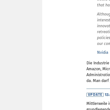
that ha
Althoug
interes
innovat
retreat
policie
our com
Nvidia
Die Industri
Amazon, Micr
Administrati
da. Man darf
13
UPDATE
Mittlerweile 
grundlegende