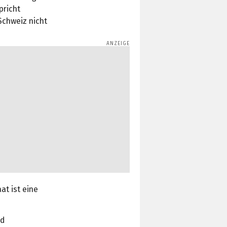
pricht
Schweiz nicht
at ist eine
nd