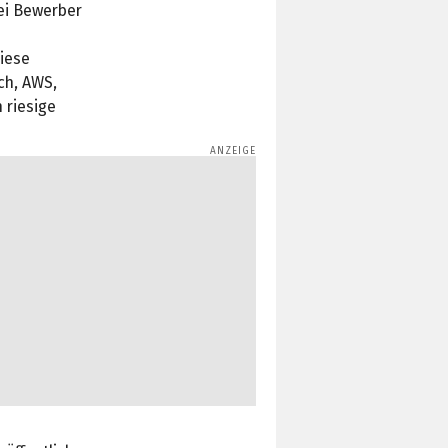
rei Bewerber
diese
ch, AWS,
 riesige