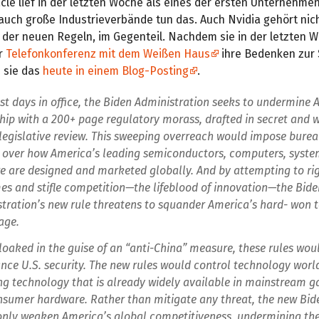
cle lief in der letzten Woche als eines der ersten Unternehmen
auch große Industrieverbände tun das. Auch Nvidia gehört nic
 der neuen Regeln, im Gegenteil. Nachdem sie in der letzten 
r
Telefonkonferenz mit dem Weißen Haus
ihre Bedenken zur
n sie das
heute in einem Blog-Posting
.
last days in office, the Biden Administration seeks to undermine 
hip with a 200+ page regulatory morass, drafted in secret and 
legislative review. This sweeping overreach would impose burea
 over how America’s leading semiconductors, computers, syste
e are designed and marketed globally. And by attempting to ri
s and stifle competition—the lifeblood of innovation—the Bide
tration’s new rule threatens to squander America’s hard- won 
age.
loaked in the guise of an “anti-China” measure, these rules wou
nce U.S. security. The new rules would control technology worl
ng technology that is already widely available in mainstream 
sumer hardware. Rather than mitigate any threat, the new Bid
nly weaken America’s global competitiveness, undermining the