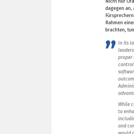
Nicht nur Ora
dagegen an, 
Fürsprechern
Rahmen eine
brachten, tu
In its 
leaders
proper 
control
softwar
outcome
Adminis
advant
While c
to enha
includi
and con
would o