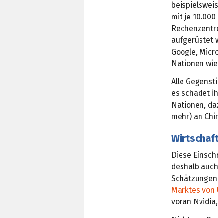
beispielswei
mit je 10.000
Rechenzentren
aufgerüstet 
Google, Micro
Nationen wie 
Alle Gegensti
es schadet ih
Nationen, da
mehr) an Chi
Wirtschaf
Diese Einsch
deshalb auch
Schätzungen
Marktes von 
voran Nvidia