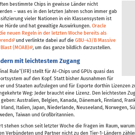
rften bestimmte Chips in gewisse Länder nicht
erden – was es in den letzten Jahren schon immer gab
sifizierung vieler Nationen in ein Klassensystem ist
ue Hürde und hat gewaltige Auswirkungen.
Oracle
ie neuen Regeln in der letzten Woche bereits als
erend
und verlinkte dabei auf die
GBU-43/B Massive
 Blast (MOAB)
, um das ganze bildlich darzustellen.
ndern mit leichtestem Zugang
Final Rule“(IFR) stellt für AI-Chips und GPUs quasi das
portsystem auf den Kopf. Statt bisher Ausnahmen für
r und Staaten aufzulegen und für Exporte dorthin Lizenzen zu 
mgekehrte Weg: Jeder braucht eine Lizenz. Den leichtesten Zug
 geben: Australien, Belgien, Kanada, Dänemark, Finnland, Frank
Irland, Italien, Japan, Niederlande, Neuseeland, Norwegen, S
weden, Taiwan und Großbritannien.
rt stehen schon seit letzter Woche die Fragen im Raum, warum 
ten Verbündeten und Partner nicht zu den Tier-1-Ländern zähl