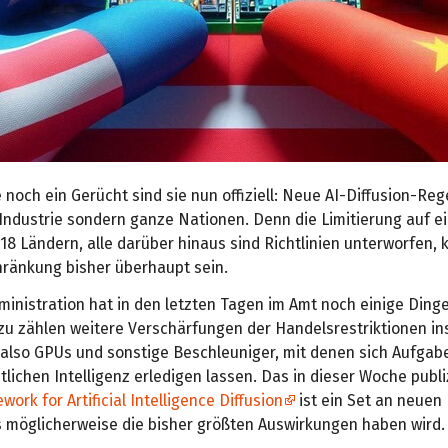
noch ein Gerücht sind sie nun offiziell: Neue AI-Diffusion-Reg
 Industrie sondern ganze Nationen. Denn die Limitierung auf e
18 Ländern, alle darüber hinaus sind Richtlinien unterworfen, 
hränkung bisher überhaupt sein.
ministration hat in den letzten Tagen im Amt noch einige Ding
zu zählen weitere Verschärfungen der Handelsrestriktionen i
 also GPUs und sonstige Beschleuniger, mit denen sich Aufgab
tlichen Intelligenz erledigen lassen. Das in dieser Woche publ
work for Artificial Intelligence Diffusion
ist ein Set an neuen 
as möglicherweise die bisher größten Auswirkungen haben wird.