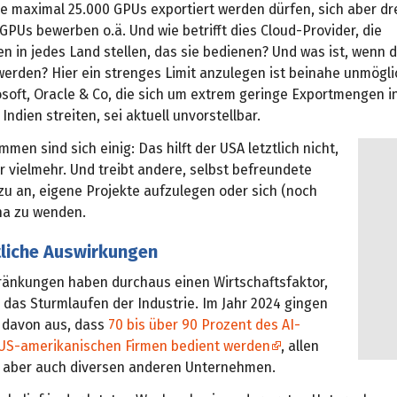
se maximal 25.000 GPUs exportiert werden dürfen, sich aber d
 GPUs bewerben o.ä. Und wie betrifft dies Cloud-Provider, die
 in jedes Land stellen, das sie bedienen? Und was ist, wenn 
werden? Hier ein strenges Limit anzulegen ist beinahe unmögli
soft, Oracle & Co, die sich um extrem geringe Exportmengen in
Indien streiten, sei aktuell unvorstellbar.
mmen sind sich einig: Das hilft der USA letztlich nicht,
r vielmehr. Und treibt andere, selbst befreundete
zu an, eigene Projekte aufzulegen oder sich (noch
na zu wenden.
tliche Auswirkungen
ränkungen haben durchaus einen Wirtschaftsfaktor,
 das Sturmlaufen der Industrie. Im Jahr 2024 gingen
 davon aus, dass
70 bis über 90 Prozent des AI-
US-amerikanischen Firmen bedient werden
, allen
, aber auch diversen anderen Unternehmen.