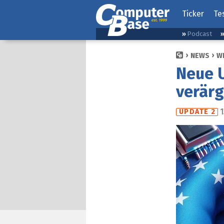
Ticker
Te
Podcast
NEWS
W
Neue U
verärg
1
UPDATE 2