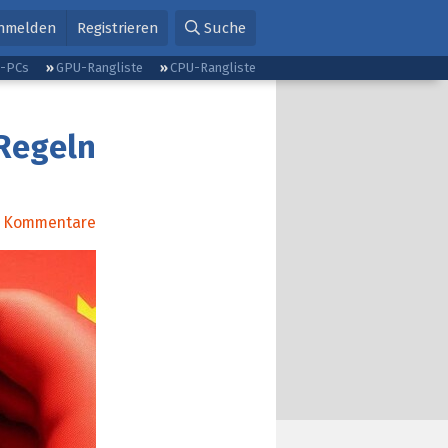
nmelden
Registrieren
Suche
g-PCs
GPU-Rangliste
CPU-Rangliste
-Regeln
Kommentare