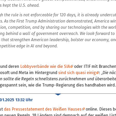
s kept the U.S. ahead.
h the rule is not enforceable for 120 days, it is already undercu
ts. As the First Trump Administration demonstrated, America wi
ion, competition, and by sharing our technologies with the wo
ing behind a wall of government overreach. We look forward to 
s that strengthen American leadership, bolster our economy, an
petitive edge in AI and beyond.
e und deren
Lobbyverbände wie die SIA
oder ITIF mit Branchen
osoft und Meta im Hintergrund
sind sich quasi einig
: „
Die nä
on sollte die Regeln schnellstens zurücknehmen und überarbeit
 gespannt sein, wie die Trump-Regierung dies handhaben wird.
.01.2025 13:32 Uhr
ist
das Pressestatement des Weißen Hauses
online. Dieses b
n neuen Regeln. 18 Ländern sind demnach auf der weißen List