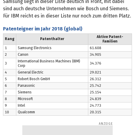
Samsung liegt in dieser Liste deutlich in Front, mit dabei
sind auch deutsche Unternehmen wie Bosch und Siemens.
Für IBM reicht es in dieser Liste nur noch zum dritten Platz.
Patenteigner im Jahr 2018 (global)
Aktive Patent-
Rang
Patenthalter
Familien
1
Samsung Electronics
61.608
2
Canon
34.905
International Business Machines (IBM)
3
34.376
Corp
4
General Electric
29.021
5
Robert Bosch GmbH
26.312
6
Panasonic
25.742
7
Siemens
25.154
8
Microsoft
24.839
9
Intel
24.773
10
Qualcomm
20.315