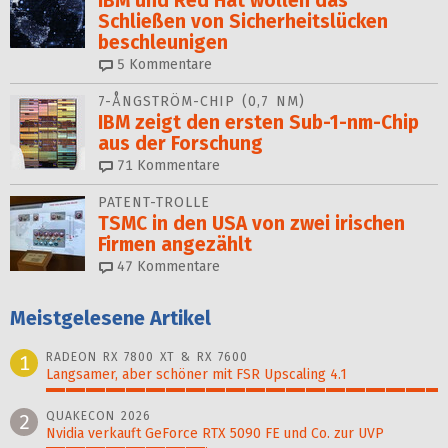
IBM und Red Hat wollen das
Schließen von Sicherheitslücken
beschleunigen
5
Kommentare
7-ÅNGSTRÖM-CHIP (0,7 NM)
IBM zeigt den ersten Sub-1-nm-Chip
aus der Forschung
71
Kommentare
PATENT-TROLLE
TSMC in den USA von zwei irischen
Firmen angezählt
47
Kommentare
Meistgelesene Artikel
RADEON RX 7800 XT & RX 7600
1
Langsamer, aber schöner mit FSR Upscaling 4.1
100%
QUAKECON 2026
2
Nvidia verkauft GeForce RTX 5090 FE und Co. zur UVP