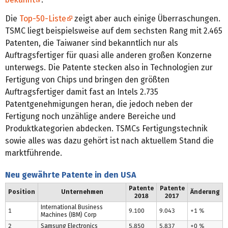
Die
Top-50-Liste
zeigt aber auch einige Überraschungen.
TSMC liegt beispielsweise auf dem sechsten Rang mit 2.465
Patenten, die Taiwaner sind bekanntlich nur als
Auftragsfertiger für quasi alle anderen großen Konzerne
unterwegs. Die Patente stecken also in Technologien zur
Fertigung von Chips und bringen den größten
Auftragsfertiger damit fast an Intels 2.735
Patentgenehmigungen heran, die jedoch neben der
Fertigung noch unzählige andere Bereiche und
Produktkategorien abdecken. TSMCs Fertigungstechnik
sowie alles was dazu gehört ist nach aktuellem Stand die
marktführende.
Neu gewährte Patente in den USA
Patente
Patente
Position
Unternehmen
Änderung
2018
2017
International Business
1
9.100
9.043
+1 %
Machines (IBM) Corp
2
Samsung Electronics
5.850
5.837
+0 %