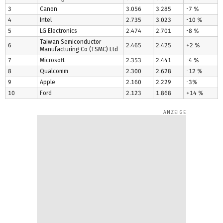
3
Canon
3.056
3.285
-7 %
4
Intel
2.735
3.023
-10 %
5
LG Electronics
2.474
2.701
-8 %
Taiwan Semiconductor
6
2.465
2.425
+2 %
Manufacturing Co (TSMC) Ltd
7
Microsoft
2.353
2.441
-4 %
8
Qualcomm
2.300
2.628
-12 %
9
Apple
2.160
2.229
-3%
10
Ford
2.123
1.868
+14 %