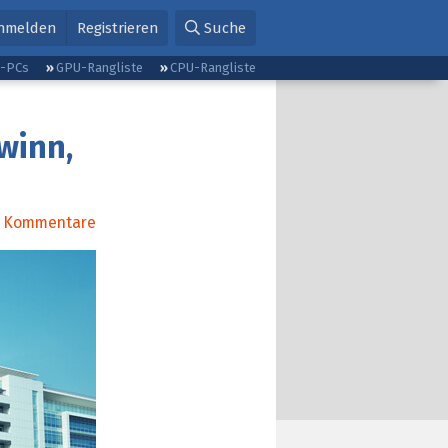
nmelden
Registrieren
Suche
g-PCs
GPU-Rangliste
CPU-Rangliste
winn,
Kommentare