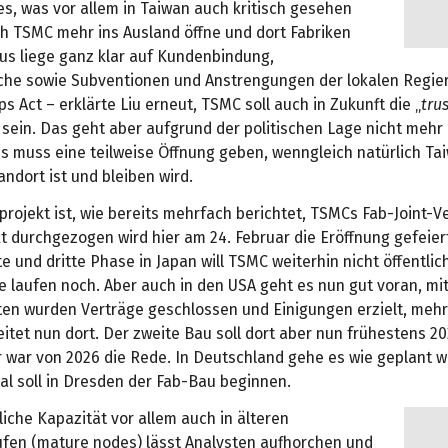
 es, was vor allem in Taiwan auch kritisch gesehen
ch TSMC mehr ins Ausland öffne und dort Fabriken
kus liege ganz klar auf Kundenbindung,
e sowie Subventionen und Anstrengungen der lokalen Regie
ps Act – erklärte Liu erneut, TSMC soll auch in Zukunft die „
tru
 sein. Das geht aber aufgrund der politischen Lage nicht mehr
es muss eine teilweise Öffnung geben, wenngleich natürlich Ta
andort ist und bleiben wird.
rojekt ist, wie bereits mehrfach berichtet, TSMCs Fab-Joint-V
t durchgezogen wird hier am 24. Februar die Eröffnung gefeier
te und dritte Phase in Japan will TSMC weiterhin nicht öffentlic
 laufen noch. Aber auch in den USA geht es nun gut voran, mi
en wurden Verträge geschlossen und Einigungen erzielt, mehr
itet nun dort. Der zweite Bau soll dort aber nun frühestens 20
 war von 2026 die Rede. In Deutschland gehe es wie geplant we
al soll in Dresden der Fab-Bau beginnen.
zliche Kapazität vor allem auch in älteren
ufen (mature nodes) lässt Analysten aufhorchen und