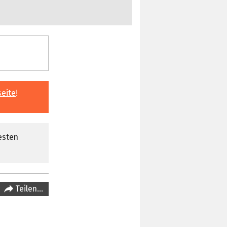
seite
!
esten
Teilen…