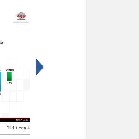
>
Bild
1
von 4
TSMCs Umsatz im Detail (Bild: TSMC)