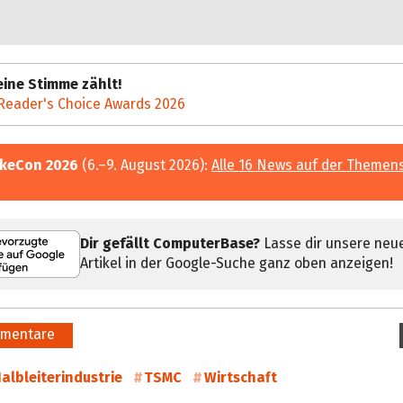
ine Stimme zählt!
Reader's Choice Awards 2026
keCon 2026
(6.–9. August 2026):
Alle 16 News auf der Themen
Dir gefällt ComputerBase?
Lasse dir unsere neu
Artikel in der Google-Suche ganz oben anzeigen!
mentare
albleiterindustrie
TSMC
Wirtschaft