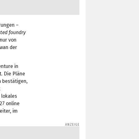
rungen –
sted foundry
 nur von
iwan der
enture in
t. Die Pläne
h bestätigen,
t
 lokales
27 online
iter, im