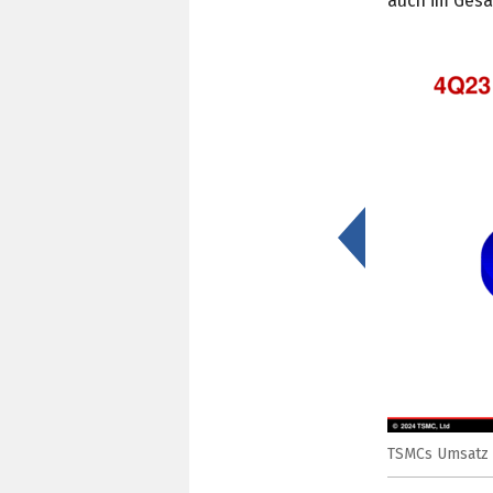
auch im Gesa
<
TSMCs Umsatz i