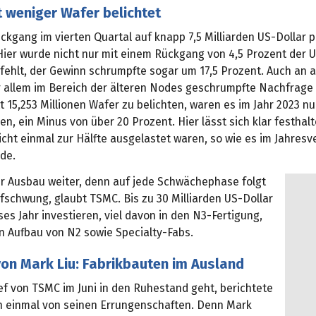
 weniger Wafer belichtet
ckgang im vierten Quartal auf knapp 7,5 Milliarden US-Dollar 
Hier wurde nicht nur mit einem Rückgang von 4,5 Prozent der 
fehlt, der Gewinn schrumpfte sogar um 17,5 Prozent. Auch an a
r allem im Bereich der älteren Nodes geschrumpfte Nachfrage
tt 15,253 Millionen Wafer zu belichten, waren es im Jahr 2023 n
nen, ein Minus von über 20 Prozent. Hier lässt sich klar festhal
icht einmal zur Hälfte ausgelastet waren, so wie es im Jahresve
de.
r Ausbau weiter, denn auf jede Schwächephase folgt
fschwung, glaubt TSMC. Bis zu 30 Milliarden US-Dollar
ses Jahr investieren, viel davon in den N3-Fertigung,
n Aufbau von N2 sowie Specialty-Fabs.
von Mark Liu: Fabrikbauten im Ausland
ef von TSMC im Juni in den Ruhestand geht, berichtete
h einmal von seinen Errungenschaften. Denn Mark