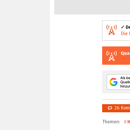
✓ De
Die 
Qua
26 Kom
Themen:
H