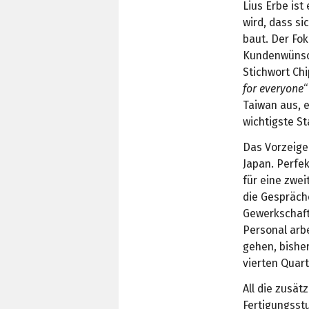
Lius Erbe ist
wird, dass si
baut. Der Fo
Kundenwünsch
Stichwort Chi
for everyone
“
Taiwan aus, 
wichtigste St
Das Vorzeigep
Japan. Perfek
für eine zwei
die Gespräche
Gewerkschaft
Personal arbe
gehen, bisher
vierten Quart
All die zusät
Fertigungsst