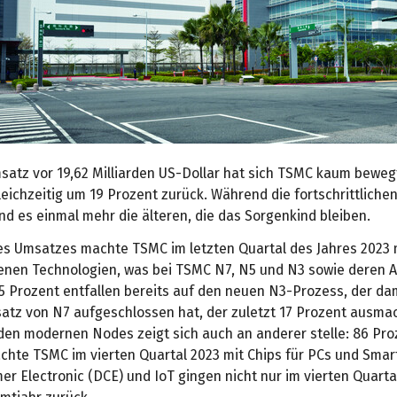
satz vor 19,62 Milliarden US-Dollar hat sich TSMC kaum beweg
eichzeitig um 19 Prozent zurück. Während die fortschrittliche
ind es einmal mehr die älteren, die das Sorgenkind bleiben.
es Umsatzes machte TSMC im letzten Quartal des Jahres 2023 
tenen Technologien, was bei TSMC N7, N5 und N3 sowie deren 
15 Prozent entfallen bereits auf den neuen N3-Prozess, der da
atz von N7 aufgeschlossen hat, der zuletzt 17 Prozent ausma
 den modernen Nodes zeigt sich auch an anderer stelle: 86 Pro
hte TSMC im vierten Quartal 2023 mit Chips für PCs und Smar
r Electronic (DCE) und IoT gingen nicht nur im vierten Quart