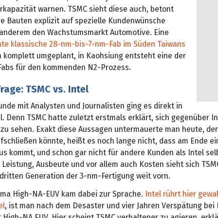
erkapazität warnen. TSMC sieht diese auch, betont
hre Bauten explizit auf spezielle Kundenwünsche
r anderem den Wachstumsmarkt Automotive. Eine
nte klassische 28-nm-bis-7-nm-Fab im Süden Taiwans
 komplett umgeplant, in Kaohsiung entsteht eine der
Fabs für den kommenden N2-Prozess.
Frage: TSMC vs. Intel
unde mit Analysten und Journalisten ging es direkt in
l. Denn TSMC hatte zuletzt erstmals erklärt, sich gegenüber In
 zu sehen. Exakt diese Aussagen untermauerte man heute, den
fschließen könnte, heißt es noch lange nicht, dass am Ende ei
s kommt, und schon gar nicht für andere Kunden als Intel sel
Leistung, Ausbeute und vor allem auch Kosten sieht sich TSMC
dritten Generation der 3-nm-Fertigung weit vorn.
ema High-NA-EUV kam dabei zur Sprache.
Intel rührt hier gewal
el
, ist man nach dem Desaster und vier Jahren Verspätung bei
 High-NA EUV. Hier scheint TSMC verhaltener zu agieren, erkl