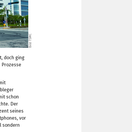
Bild: TSMC
t, doch ging
n Prozesse
mit
Ableger
mit schon
chte. Der
zent seines
tphones, vor
al sondern