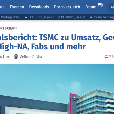
sts
Themen
Downloads
Preisvergleich
Forum
A
RAMageddon
RTX 5000 „Deals“
RX 9000 „Deals“
Ideale Gamin
IRTSCHAFT
lsbericht: TSMC zu Umsatz, Ge
 High-NA, Fabs und mehr
26
34
Uhr
Volker Rißka