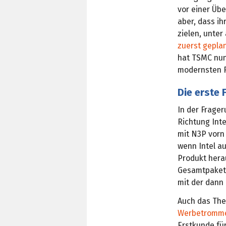
vor einer Üb
aber, dass i
zielen, unte
zuerst gepla
hat TSMC nun
modernsten 
Die erste 
In der Frager
Richtung Inte
mit N3P vorn
wenn Intel au
Produkt herau
Gesamtpaket 
mit der dann 
Auch das Th
Werbetromm
Erstkunde für