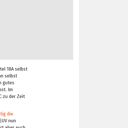
tel 18A selbst
n selbst
n gutes
bst. Im
 zu der Zeit
tig die
 EUV nun
ärt aber auch