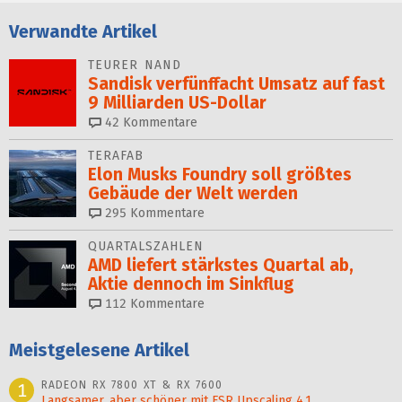
Verwandte Artikel
TEURER NAND
Sandisk verfünffacht Umsatz auf fast
9 Milliarden US-Dollar
42
Kommentare
TERAFAB
Elon Musks Foundry soll größ­tes
Gebäude der Welt werden
295
Kommentare
QUARTALSZAHLEN
AMD liefert stärkstes Quartal ab,
Aktie dennoch im Sinkflug
112
Kommentare
Meistgelesene Artikel
RADEON RX 7800 XT & RX 7600
1
Langsamer, aber schöner mit FSR Upscaling 4.1