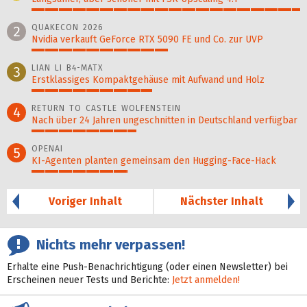
100%
QUAKECON 2026
2
Nvidia verkauft GeForce RTX 5090 FE und Co. zur UVP
51%
LIAN LI B4-MATX
3
Erstklassiges Kompaktgehäuse mit Aufwand und Holz
45%
RETURN TO CASTLE WOLFENSTEIN
4
Nach über 24 Jahren ungeschnitten in Deutschland verfügbar
39%
OPENAI
5
KI-Agenten planten gemein­sam den Hugging-Face-Hack
36%
Voriger Inhalt
Nächster Inhalt
Nichts mehr verpassen!
Erhalte eine Push-Benachrichtigung (oder einen Newsletter) bei
Erscheinen neuer Tests und Berichte:
Jetzt anmelden!