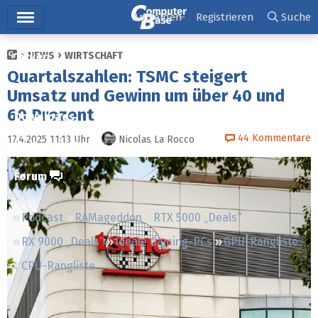
Hauptmenü
Anmelden
Registrieren
Suche
NEWS
WIRTSCHAFT
Ticker
Quartalszahlen: TSMC steigert
Tests
Umsatz und Gewinn um über 40 und
60 Prozent
Downloads
44
Kommentare
17.4.2025 11:13
Uhr
Nicolas La Rocco
Preisvergleich
Forum
Podcast
RAMageddon
RTX 5000 „Deals“
RX 9000 „Deals“
Ideale Gaming-PCs
GPU-Rangliste
CPU-Rangliste