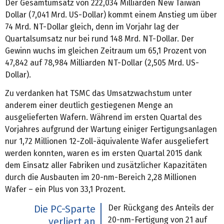
Der Gesamtumsatz von 222,034 Milliarden New Taiwan
Dollar (7,041 Mrd. US-Dollar) kommt einem Anstieg um über
74 Mrd. NT-Dollar gleich, denn im Vorjahr lag der
Quartalsumsatz nur bei rund 148 Mrd. NT-Dollar. Der
Gewinn wuchs im gleichen Zeitraum um 65,1 Prozent von
47,842 auf 78,984 Milliarden NT-Dollar (2,505 Mrd. US-
Dollar).
Zu verdanken hat TSMC das Umsatzwachstum unter
anderem einer deutlich gestiegenen Menge an
ausgelieferten Wafern. Während im ersten Quartal des
Vorjahres aufgrund der Wartung einiger Fertigungsanlagen
nur 1,72 Millionen 12-Zoll-äquivalente Wafer ausgeliefert
werden konnten, waren es im ersten Quartal 2015 dank
dem Einsatz aller Fabriken und zusätzlicher Kapazitäten
durch die Ausbauten im 20-nm-Bereich 2,28 Millionen
Wafer – ein Plus von 33,1 Prozent.
Der Rückgang des Anteils der
Die PC-Sparte
20-nm-Fertigung von 21 auf
verliert an