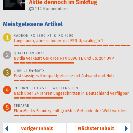
Aktie dennoch im Sinkflug
112
Kommentare
Meistgelesene Artikel
RADEON RX 7800 XT & RX 7600
1
Langsamer, aber schöner mit FSR Upscaling 4.1
100%
QUAKECON 2026
2
Nvidia verkauft GeForce RTX 5090 FE und Co. zur UVP
52%
LIAN LI B4-MATX
3
Erstklassiges Kompaktgehäuse mit Aufwand und Holz
48%
RETURN TO CASTLE WOLFENSTEIN
4
Nach über 24 Jahren ungeschnitten in Deutschland verfügbar
42%
TERAFAB
5
Elon Musks Foundry soll größ­tes Gebäude der Welt werden
37%
Voriger Inhalt
Nächster Inhalt