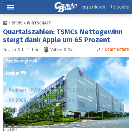
Hauptmenü
Anmelden
Registrieren
Suche
NEWS
WIRTSCHAFT
Ticker
Quartalszahlen: TSMCs Nettogewinn
Tests
steigt dank Apple um 65 Prozent
Downloads
7
Kommentare
16.4.2015 10:33
Uhr
Volker Rißka
Preisvergleich
Forum
Podcast
RAMageddon
RTX 5000 „Deals“
RX 9000 „Deals“
Ideale Gaming-PCs
GPU-Rangliste
CPU-Rangliste
Bild: TSMC