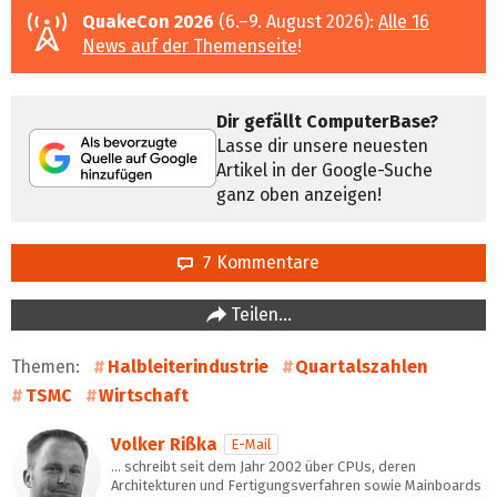
QuakeCon 2026
(6.–9. August 2026):
Alle 16
News auf der Themenseite
!
Dir gefällt ComputerBase?
Lasse dir unsere neuesten
Artikel in der Google-Suche
ganz oben anzeigen!
7 Kommentare
Teilen…
Themen:
Halbleiterindustrie
Quartalszahlen
TSMC
Wirtschaft
Volker Rißka
E-Mail
… schreibt seit dem Jahr 2002 über CPUs, deren
Architekturen und Fertigungsverfahren sowie Mainboards