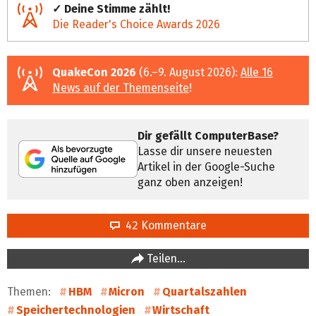
✓ Deine Stimme zählt!
Die Reader's Choice Awards 2026
QuakeCon 2026
(6.–9. August 2026):
Alle 16
News auf der Themenseite
!
Dir gefällt ComputerBase?
Lasse dir unsere neuesten
Artikel in der Google-Suche
ganz oben anzeigen!
42 Kommentare
Teilen…
Themen:
HBM
Micron
Quartalszahlen
Speichertechnologien
Wirtschaft