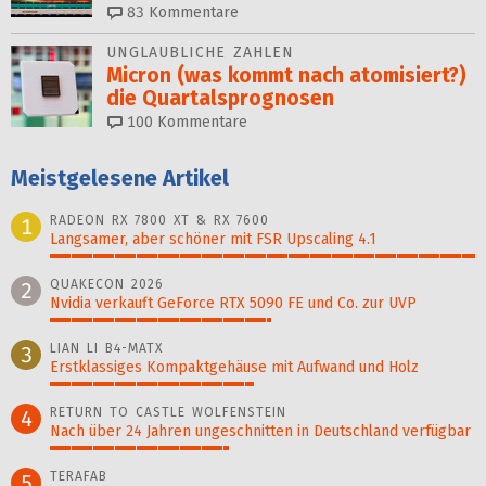
83
Kommentare
UNGLAUBLICHE ZAHLEN
Micron (was kommt nach atomisiert?)
die Quartalsprognosen
100
Kommentare
Meistgelesene Artikel
RADEON RX 7800 XT & RX 7600
1
Langsamer, aber schöner mit FSR Upscaling 4.1
100%
QUAKECON 2026
2
Nvidia verkauft GeForce RTX 5090 FE und Co. zur UVP
52%
LIAN LI B4-MATX
3
Erstklassiges Kompaktgehäuse mit Aufwand und Holz
48%
RETURN TO CASTLE WOLFENSTEIN
4
Nach über 24 Jahren ungeschnitten in Deutschland verfügbar
42%
TERAFAB
5