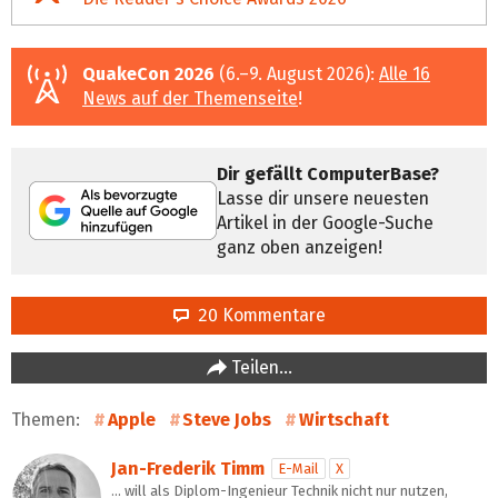
QuakeCon 2026
(6.–9. August 2026):
Alle 16
News auf der Themenseite
!
Dir gefällt ComputerBase?
Lasse dir unsere neuesten
Artikel in der Google-Suche
ganz oben anzeigen!
20 Kommentare
Teilen…
Themen:
Apple
Steve Jobs
Wirtschaft
Jan-Frederik Timm
E-Mail
X
… will als Diplom-Ingenieur Technik nicht nur nutzen,