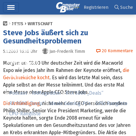
Hauptmenü
Anmelden
Registrieren
Suche
NEWS
WIRTSCHAFT
Ticker
Steve Jobs äußert sich zu
Tests
Gesundheitsproblemen
Downloads
20
Kommentare
5.1.2009 16:16
Uhr
Jan-Frederik Timm
Preisvergleich
Morgen um 18:00 Uhr deutscher Zeit wird die Macworld
Expo wie jedes Jahr ihm Rahmen der Keynote eröffnet,
die
Forum
Gerüchteküche kocht
. Es wird das letzte Mal sein, dass
Apple selbst an der Messe teilnimmt. Und das erste Mal
eine Messe ohne Apple CEO Steve Jobs.
Podcast
RAMageddon
RTX 5000 „Deals“
Die Ankündigung
, nicht mehr der CEO persönlich sondern
RX 9000 „Deals“
Ideale Gaming-PCs
GPU-Rangliste
Philip Shiller, Senior Vice President Marketing, werde die
CPU-Rangliste
Keynote halten, sorgte Ende 2008 erneut für wilde
Spekulationen um den Gesundheitszustand des vor Jahren
an Krebs erkrankten Apple-Mitbegründers. Die Aktie des