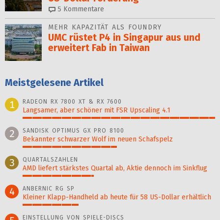
5
Kommentare
MEHR KAPAZITÄT ALS FOUNDRY
UMC rüstet P4 in Singapur aus und
erweitert Fab in Taiwan
Meistgelesene Artikel
RADEON RX 7800 XT & RX 7600
1
Langsamer, aber schöner mit FSR Upscaling 4.1
100%
SANDISK OPTIMUS GX PRO 8100
2
Bekannter schwarzer Wolf im neuen Schafspelz
49%
QUARTALSZAHLEN
3
AMD liefert stärkstes Quartal ab, Aktie dennoch im Sinkflug
37%
ANBERNIC RG SP
4
Kleiner Klapp-Hand­held ab heute für 58 US-Dollar er­hält­lich
29%
EINSTELLUNG VON SPIELE-DISCS