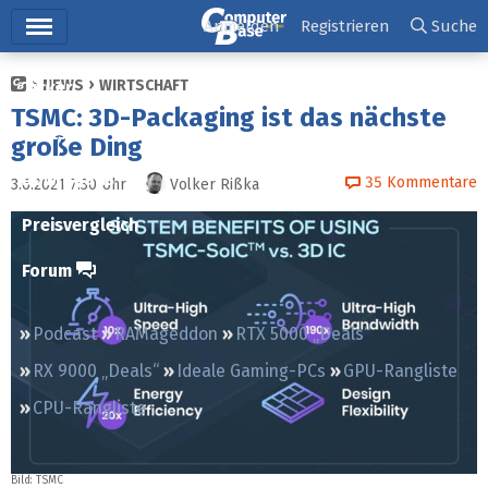
Hauptmenü
Anmelden
Registrieren
Suche
NEWS
WIRTSCHAFT
Ticker
TSMC: 3D-Packaging ist das nächste
Tests
große Ding
Downloads
35
Kommentare
3.6.2021 7:30
Uhr
Volker Rißka
Preisvergleich
Forum
Podcast
RAMageddon
RTX 5000 „Deals“
RX 9000 „Deals“
Ideale Gaming-PCs
GPU-Rangliste
CPU-Rangliste
Bild: TSMC