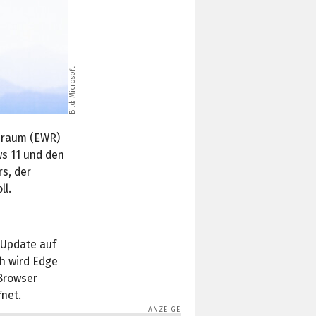
Bild: Microsoft
sraum (EWR)
ws 11 und den
s, der
ll.
 Update auf
ch wird Edge
Browser
fnet.