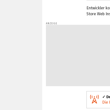
Entwickler k
Store Web Ins
✓ De
Die 