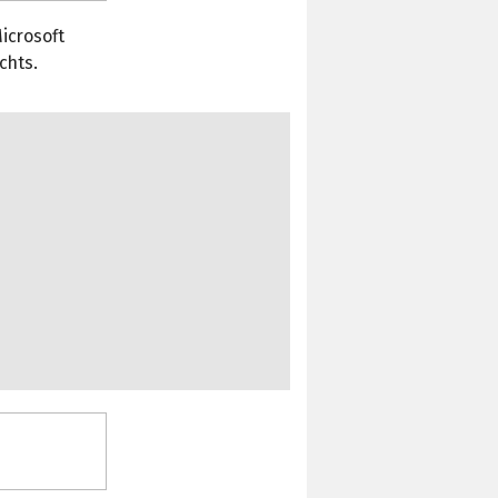
icrosoft
chts.