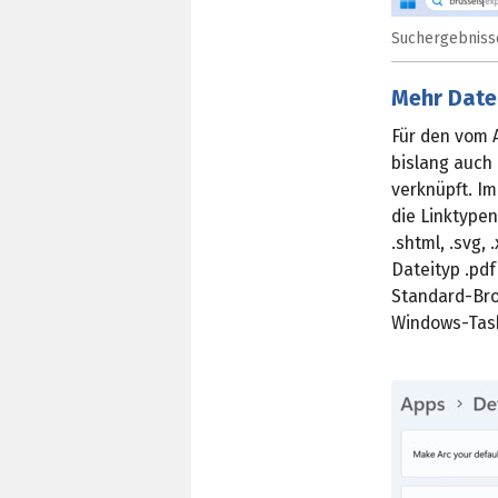
Suchergebnisse
Mehr Date
Für den vom 
bislang auch 
verknüpft. Im
die Linktypen
.shtml, .svg,
Dateityp .pd
Standard-Bro
Windows-Task