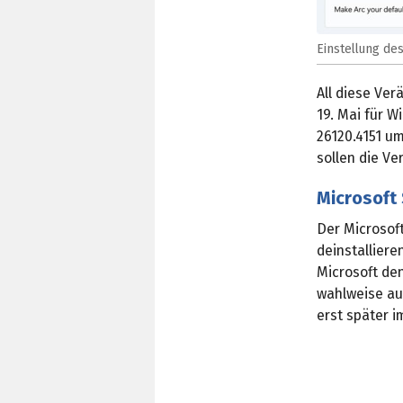
Einstellung de
All diese Ve
19. Mai für W
26120.4151 u
sollen die Ve
Microsoft 
Der Microsof
deinstalliere
Microsoft de
wahlweise auc
erst später 