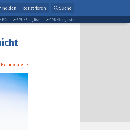
nmelden
Registrieren
Suche
g-PCs
GPU-Rangliste
CPU-Rangliste
nicht
Kommentare