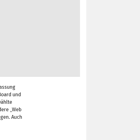
passung
-Board und
wählte
ndere „Web
igen. Auch