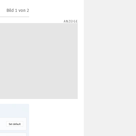
Bild
1
von 2
Reihenfolge der Web Search Provider ändern (Bild: Mic