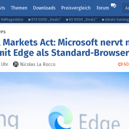
sts
Themen
Downloads
Preisvergleich
Forum
A
RAMageddon
RTX 5000 „Deals“
RX 9000 „Deals“
Ideale Gamin
PPS
l Markets Act: Microsoft nervt 
it Edge als Standard-Browser
60
Uhr
Nicolas La Rocco