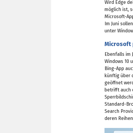
Wird Edge dei
möglich ist,
Microsoft-App
Im Juni soll
unter Window
Microsoft
Ebenfalls im 
Windows 10 u
Bing-App auc
künftig über
geöffnet wer
betrifft auch
Sperrbildsch
Standard-Bro
Search Provi
deren Reihenf