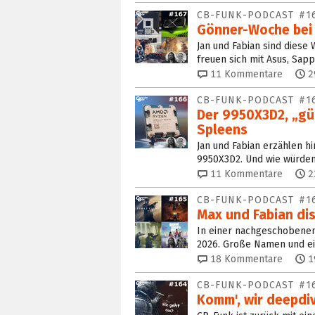
CB-FUNK-PODCAST #1
Gönner-Woche bei 
Jan und Fabian sind diese
freuen sich mit Asus, Sap
11
Kommentare
2
CB-FUNK-PODCAST #1
Der 9950X3D2, „g
Spleens
Jan und Fabian erzählen h
9950X3D2. Und wie würden
11
Kommentare
2
CB-FUNK-PODCAST #1
Max und Fabian dis
In einer nachgeschobenen 
2026. Große Namen und ein
18
Kommentare
1
CB-FUNK-PODCAST #1
Komm', wir deepdi