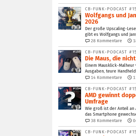
CB-FUNK-PODCAST #1
Wolfgangs und Jan
2026
Der große Upscaling-Leser
gibt es Wolfgangs und Jan
28
Kommentare
1
CB-FUNK-PODCAST #1
Die Maus, die nicht
Einem Mausklick-Malheur 
Ausgaben, teure Handheld
14
Kommentare
1
CB-FUNK-PODCAST #1
AMD gewinnt doppe
Umfrage
Wie groß ist der Anteil a
das Smartphone gewechsel
38
Kommentare
0
CB-FUNK-PODCAST #1