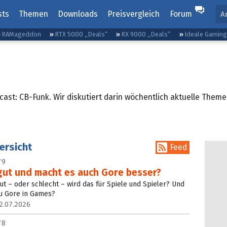
sts
Themen
Downloads
Preisvergleich
Forum
A
RAMageddon
RTX 5000 „Deals“
RX 9000 „Deals“
Ideale Gamin
ast: CB-Funk. Wir diskutiert darin wöchentlich aktuelle Theme
ersicht
Feed
79
gut und macht es auch Gore besser?
ut – oder schlecht – wird das für Spiele und Spieler? Und
zu Gore in Games?
2.07.2026
78