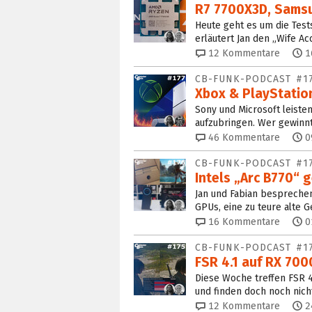
R7 7700X3D, Sams
Heute geht es um die Tes
erläutert Jan den „Wife A
12
Kommentare
1
CB-FUNK-PODCAST #1
Xbox & PlayStation
Sony und Microsoft leiste
aufzubringen. Wer gewinn
46
Kommentare
0
CB-FUNK-PODCAST #1
Intels „Arc B770“
Jan und Fabian bespreche
GPUs, eine zu teure alte 
16
Kommentare
0
CB-FUNK-PODCAST #1
FSR 4.1 auf RX 700
Diese Woche treffen FSR 
und finden doch noch nic
12
Kommentare
2