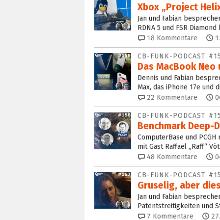
Xbox „Project Heli
Jan und Fabian besprechen
RDNA 5 und FSR Diamond b
18
Kommentare
1
CB-FUNK-PODCAST #1
Das MacBook Neo u
Dennis und Fabian bespre
Max, das iPhone 17e und 
22
Kommentare
0
CB-FUNK-PODCAST #1
Benchmark Deep-Di
ComputerBase und PCGH m
mit Gast Raffael „Raff“ Vö
48
Kommentare
0
CB-FUNK-PODCAST #1
Gruselig, aber dies
Jan und Fabian besprechen
Patentstreitigkeiten und S
7
Kommentare
27