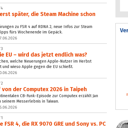
74
erst später, die Steam Machine schon
ärungen zu FSR 4 auf RDNA 2, neue Infos zur Steam
Ve
-Tipps fürs Wochenende im Gepäck.
7.06.2026
73
die EU – wird das jetzt endlich was?
chen, welche Neuerungen Apple-Nutzer im Herbst
gt und wieso Apple gegen die EU schießt.
0.06.2026
72
e“ von der Computex 2026 in Taipeh
kontinentalen CB-Funk-Episode zur Computex erzählt Jan
 seinem Messerlebnis in Taiwan.
5.06.2026
71
ne FSR 4, die RX 9070 GRE und Sony vs. PC