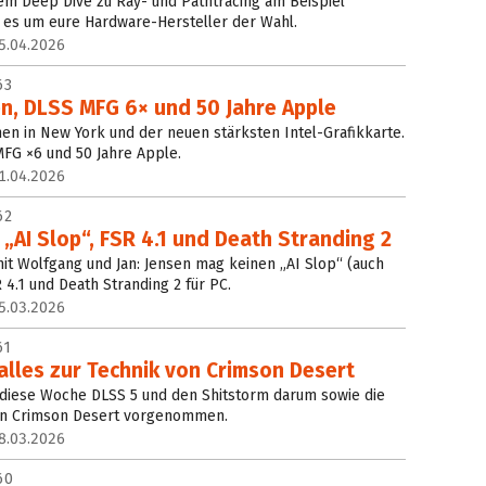
nem Deep Dive zu Ray- und Pathtracing am Beispiel
es um eure Hardware-Hersteller der Wahl.
5.04.2026
63
n, DLSS MFG 6× und 50 Jahre Apple
en in New York und der neuen stärksten Intel-Grafikkarte.
FG ×6 und 50 Jahre Apple.
1.04.2026
62
„AI Slop“, FSR 4.1 und Death Stranding 2
t Wolfgang und Jan: Jensen mag keinen „AI Slop“ (auch
 4.1 und Death Stranding 2 für PC.
5.03.2026
61
alles zur Technik von Crimson Desert
 diese Woche DLSS 5 und den Shitstorm darum sowie die
on Crimson Desert vorgenommen.
8.03.2026
60