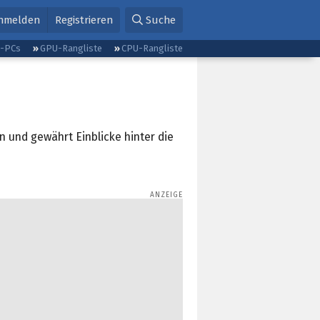
nmelden
Registrieren
Suche
g-PCs
GPU-Rangliste
CPU-Rangliste
n und gewährt Einblicke hinter die