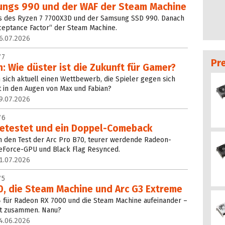
ungs 990 und der WAF der Steam Machine
ts des Ryzen 7 7700X3D und der Samsung SSD 990. Danach
cceptance Factor“ der Steam Machine.
6.07.2026
77
Pr
: Wie düster ist die Zukunft für Gamer?
n sich aktuell einen Wettbewerb, die Spieler gegen sich
t in den Augen von Max und Fabian?
9.07.2026
76
 getestet und ein Doppel-Comeback
n den Test der Arc Pro B70, teurer werdende Radeon-
GeForce-GPU und Black Flag Resynced.
1.07.2026
75
0, die Steam Machine und Arc G3 Extreme
4 für Radeon RX 7000 und die Steam Machine aufeinander –
ht zusammen. Nanu?
4.06.2026