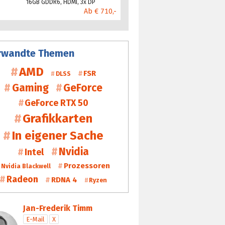
16GB GDDR6, HDMI, 3x DP
Ab € 710,-
rwandte Themen
AMD
FSR
DLSS
Gaming
GeForce
GeForce RTX 50
Grafikkarten
In eigener Sache
Nvidia
Intel
Prozessoren
Nvidia Blackwell
Radeon
RDNA 4
Ryzen
Jan-Frederik Timm
E-Mail
X