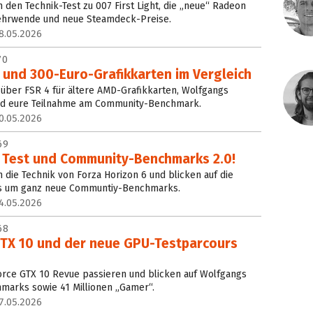
 den Technik-Test zu 007 First Light, die „neue“ Radeon
ehrwende und neue Steamdeck-Preise.
8.05.2026
70
 und 300-Euro-Grafikkarten im Vergleich
h über FSR 4 für ältere AMD-Grafikkarten, Wolfgangs
d eure Teilnahme am Community-Benchmark.
0.05.2026
69
m Test und Community-Benchmarks 2.0!
 die Technik von Forza Horizon 6 und blicken auf die
s um ganz neue Communtiy-Benchmarks.
4.05.2026
68
GTX 10 und der neue GPU-Testparcours
orce GTX 10 Revue passieren und blicken auf Wolfgangs
arks sowie 41 Millionen „Gamer“.
7.05.2026