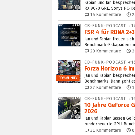
Fabian und Jan besprechen
RX 9070 GRE, Sonys PC-K
16
Kommentare
2
CB-FUNK-PODCAST #1
FSR 4 für RDNA 2+3
Jan und Fabian freuen sic
Benchmark-Eskapaden un
20
Kommentare
2
CB-FUNK-PODCAST #1
Forza Horizon 6 i
Jan und Fabian besprechen
COMMUNITY
Benchmarks. Dann geht e
27
Kommentare
1
CB-FUNK-PODCAST #1
10 Jahre GeForce 
2026
Jan und Fabian lassen GeF
runderneuerte GPU-Benchm
31
Kommentare
0