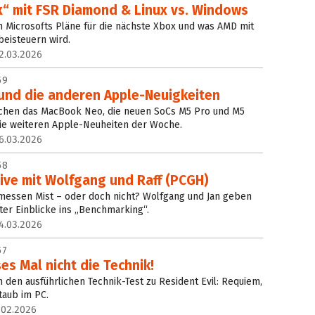
x“ mit FSR Diamond & Linux vs. Windows
 Microsofts Pläne für die nächste Xbox und was AMD mit
eisteuern wird.
2.03.2026
59
nd die anderen Apple-Neuigkeiten
chen das MacBook Neo, die neuen SoCs M5 Pro und M5
die weiteren Apple-Neuheiten der Woche.
6.03.2026
58
ve mit Wolfgang und Raff (PCGH)
essen Mist – oder doch nicht? Wolfgang und Jan geben
tter Einblicke ins „Benchmarking“.
4.03.2026
57
es Mal nicht die Technik!
 den ausführlichen Technik-Test zu Resident Evil: Requiem,
taub im PC.
.02.2026