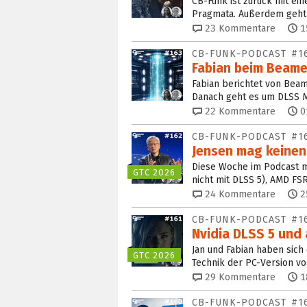
CB-Funk ist zurück mit ei
Pragmata. Außerdem geht 
23
Kommentare
1
CB-FUNK-PODCAST #1
Fabian beim Beame
Fabian berichtet von Beam
Danach geht es um DLSS M
22
Kommentare
0
CB-FUNK-PODCAST #1
Jensen mag keinen 
Diese Woche im Podcast mi
GTC 2026
nicht mit DLSS 5), AMD FSR
24
Kommentare
2
CB-FUNK-PODCAST #1
Nvidia DLSS 5 und 
Jan und Fabian haben sich
GTC 2026
Technik der PC-Version v
29
Kommentare
1
CB-FUNK-PODCAST #1