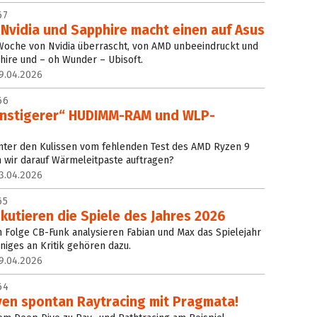
67
Nvidia und Sapphire macht einen auf Asus
 Woche von Nvidia überrascht, von AMD unbeeindruckt und
phire und – oh Wunder – Ubisoft.
9.04.2026
66
ünstigerer“ HUDIMM-RAM und WLP-
inter den Kulissen vom fehlenden Test des AMD Ryzen 9
 wir darauf Wärmeleitpaste auftragen?
3.04.2026
65
kutieren die Spiele des Jahres 2026
Folge CB-Funk analysieren Fabian und Max das Spielejahr
iges an Kritik gehören dazu.
9.04.2026
64
ven spontan Raytracing mit Pragmata!