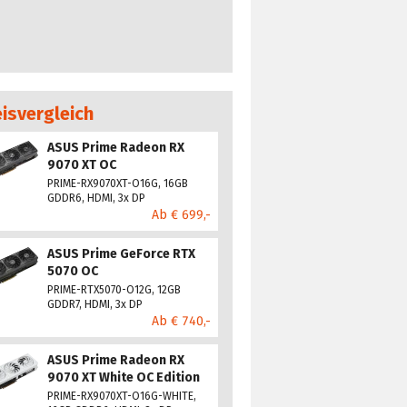
eisvergleich
ASUS Prime Radeon RX
9070 XT OC
PRIME-RX9070XT-O16G, 16GB
GDDR6, HDMI, 3x DP
Ab € 699,-
ASUS Prime GeForce RTX
5070 OC
PRIME-RTX5070-O12G, 12GB
GDDR7, HDMI, 3x DP
Ab € 740,-
ASUS Prime Radeon RX
9070 XT White OC Edition
PRIME-RX9070XT-O16G-WHITE,