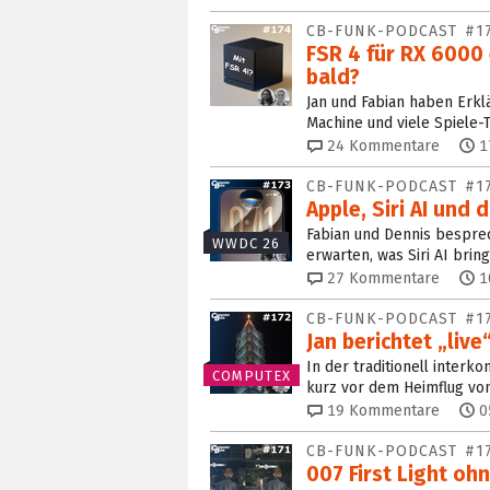
CB-FUNK-PODCAST #1
FSR 4 für RX 6000 
bald?
Jan und Fabian haben Erkl
Machine und viele Spiele
24
Kommentare
1
CB-FUNK-PODCAST #1
Apple, Siri AI und 
Fabian und Dennis bespre
WWDC 26
erwarten, was Siri AI brin
27
Kommentare
1
CB-FUNK-PODCAST #1
Jan berichtet „liv
In der traditionell inter
COMPUTEX
kurz vor dem Heimflug von
19
Kommentare
0
CB-FUNK-PODCAST #1
007 First Light oh