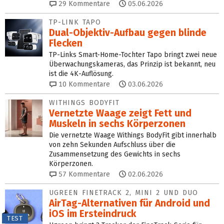
29
Kommentare
05.06.2026
TP-LINK TAPO
Dual-Objektiv-Aufbau gegen blinde
Flecken
TP-Links Smart-Home-Tochter Tapo bringt zwei neue
Überwachungskameras, das Prinzip ist bekannt, neu
ist die 4K-Auflösung.
10
Kommentare
03.06.2026
WITHINGS BODYFIT
Vernetzte Waage zeigt Fett und
Muskeln in sechs Körperzonen
Die vernetzte Waage Withings BodyFit gibt innerhalb
von zehn Sekunden Aufschluss über die
Zusammensetzung des Gewichts in sechs
Körperzonen.
57
Kommentare
02.06.2026
UGREEN FINETRACK 2, MINI 2 UND DUO
AirTag-Alternativen für Android und
iOS im Ersteindruck
TEST