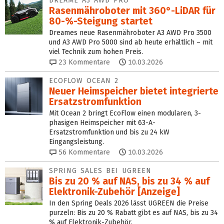
DREAME A3 AWD PRO
Rasenmähroboter mit 360°-LiDAR für
80-%-Steigung startet
Dreames neue Rasenmähroboter A3 AWD Pro 3500
und A3 AWD Pro 5000 sind ab heute erhältlich – mit
viel Technik zum hohen Preis.
23
Kommentare
10.03.2026
ECOFLOW OCEAN 2
Neuer Heimspeicher bietet integrierte
Ersatz­strom­funktion
Mit Ocean 2 bringt EcoFlow einen modularen, 3-
phasigen Heimspeicher mit 63-A-
Ersatzstromfunktion und bis zu 24 kW
Eingangsleistung.
56
Kommentare
10.03.2026
SPRING SALES BEI UGREEN
Bis zu 20 % auf NAS, bis zu 34 % auf
Elektronik-Zubehör [Anzeige]
In den Spring Deals 2026 lässt UGREEN die Preise
purzeln: Bis zu 20 % Rabatt gibt es auf NAS, bis zu 34
% auf Elektronik-Zubehör.