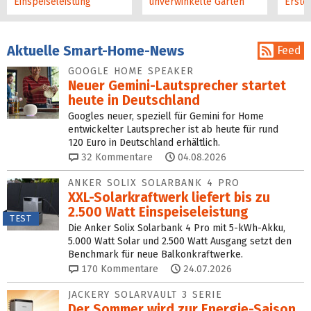
Einspeise­leistung
unverwinkelte Gärten
Erste
Aktuelle Smart-Home-News
Feed
GOOGLE HOME SPEAKER
Neuer Gemini-Laut­spre­cher startet
heu­te in Deutschland
Googles neuer, speziell für Gemini for Home
entwickelter Lautsprecher ist ab heute für rund
120 Euro in Deutschland erhältlich.
32
Kommentare
04.08.2026
ANKER SOLIX SOLARBANK 4 PRO
XXL-Solarkraftwerk liefert bis zu
2.500 Watt Einspeise­leistung
TEST
Die Anker Solix Solarbank 4 Pro mit 5-kWh-Akku,
5.000 Watt Solar und 2.500 Watt Ausgang setzt den
Benchmark für neue Balkonkraftwerke.
170
Kommentare
24.07.2026
JACKERY SOLARVAULT 3 SERIE
Der Sommer wird zur Energie-Saison