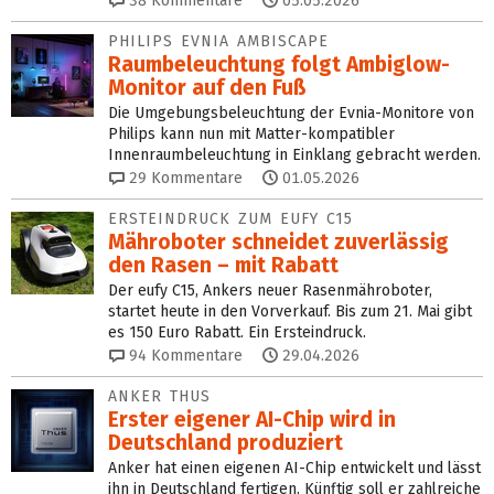
38
Kommentare
05.05.2026
PHILIPS EVNIA AMBISCAPE
Raumbeleuchtung folgt Ambiglow-
Monitor auf den Fuß
Die Umgebungsbeleuchtung der Evnia-Monitore von
Philips kann nun mit Matter-kompatibler
Innenraumbeleuchtung in Einklang gebracht werden.
29
Kommentare
01.05.2026
ERSTEINDRUCK ZUM EUFY C15
Mähroboter schneidet zuverlässig
den Rasen – mit Rabatt
Der eufy C15, Ankers neuer Rasenmähroboter,
startet heute in den Vorverkauf. Bis zum 21. Mai gibt
es 150 Euro Rabatt. Ein Ersteindruck.
94
Kommentare
29.04.2026
ANKER THUS
Erster eigener AI-Chip wird in
Deutschland produziert
Anker hat einen eigenen AI-Chip entwickelt und lässt
ihn in Deutschland fertigen. Künftig soll er zahlreiche