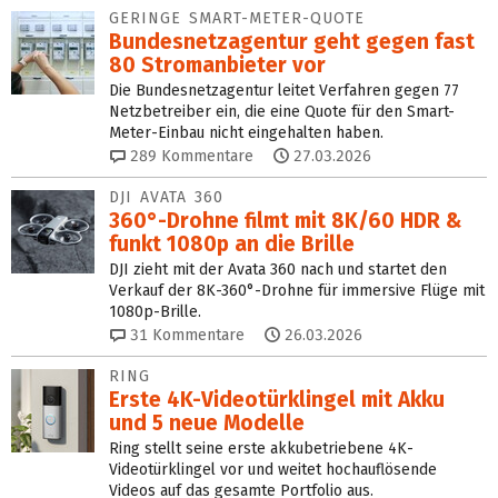
GERINGE SMART-METER-QUOTE
Bundesnetzagentur geht ge­gen fast
80 Stromanbieter vor
Die Bundesnetzagentur leitet Verfahren gegen 77
Netzbetreiber ein, die eine Quote für den Smart-
Meter-Einbau nicht eingehalten haben.
289
Kommentare
27.03.2026
DJI AVATA 360
360°-Drohne filmt mit 8K/60 HDR &
funkt 1080p an die Brille
DJI zieht mit der Avata 360 nach und startet den
Verkauf der 8K-360°-Drohne für immersive Flüge mit
1080p-Brille.
31
Kommentare
26.03.2026
RING
Erste 4K-Video­tür­klingel mit Akku
und 5 neue Modelle
Ring stellt seine erste akkubetriebene 4K-
Videotürklingel vor und weitet hochauflösende
Videos auf das gesamte Portfolio aus.