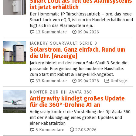
Smart Lock als Teil des Alarmsystems
ist jetzt erhältlich
Der Homematic IP Türschlossantrieb – pro, das neue
Smart Lock von eQ-3, ist nun im Handel erhältlich und
fügt sich in das Alarmsystem ein.
13
Kommentare
09.04.2026
JACKERY SOLARVAULT SERIE 3
Solarstrom. Ganz einfach. Rund um
die Uhr. [Anzeige]
Jackery bietet mit der neuen SolarVault-3-Serie die
passende Energielösung für moderne Haushalte.
Zum Start mit Rabatt & Early-Bird-Angebot.
33
Kommentare
09.04.2026
Umfrage
KONTER ZUR DJI AVATA 360
Antigravity kündigt großes Update
für die 360°-Drohne A1 an
Antigravity kontert die Vorstellung der DJI Avata 360
mit der Ankündigung eines großen Updates und
einer Rabattaktion.
5
Kommentare
27.03.2026