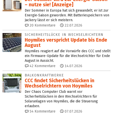
– nutze sie! [Anzeige]
Der Sommer in Europa hat sich gewandelt, er ist zur
Energie-Saison geworden. Mit Batteriespeichern von
Jackery lässt er sich meistern.
20
Kommentare
22.07.2026
SICHERHEITS­LÜCKE IN WECHSEL­RICHTERN
Hoymiles verspricht Update bis Ende
August
Hoymiles reagiert auf die Vorwürfe des CCC und stellt
ein Firmware-Update für die Wechselrichter für Ende
August in Aussicht.
42
Kommentare
14.07.2026
BALKONKRAFTWERKE
CCC findet Sicherheits­lücken in
Wechsel­richtern von Hoymiles
Der Chaos Computer Club warnt vor
Sicherheitslücken in den Wechselrichtern für
Solaranlagen von Hoymiles, die die Steuerung
erlauben.
54
Kommentare
07.07.2026