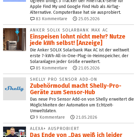
Ugreen bringt 3 Tracker der FineTrack-Serie für
Apple Find My und Google Find Hub als AirTag-
Alternative. ComputerBase hat sie ausprobiert.
83
Kommentare
25.05.2026
ANKER SOLIX SOLARBANK MAX AC
Einspeisen lohnt nicht mehr? Nutze
jede kWh selbst! [Anzeige]
Die Anker SOLIX Solarbank Max AC ist der weltweit
erste 7-kWh-All-in-One-Plug-in-Heimspeicher, der
Solaranlagen jeder Größe erweitert.
85
Kommentare
21.05.2026
SHELLY PRO SENSOR ADD-ON
Zubehörmodul macht Shelly-Pro-
Geräte zum Sensor-Hub
Das neue Pro Sensor Add-on von Shelly erweitert die
Möglichkeiten der Automation um Echtzeit-
Umweltdaten.
9
Kommentare
21.05.2026
ALEXA+ AUSPROBIERT
Das Ende von „Das weiß ich leider