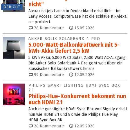
nicht“
BERICHT
Alexa+ ist jetzt auch in Deutschland erhältlich – im
Early Access. ComputerBase hat die schlaue KI-Alexa
ausprobiert.
78
Kommentare
15.05.2026
ANKER SOLIX SOLARBANK 4 PRO
5.000-Watt-Balkon­kraft­werk mit 5-
kWh-Akku liefert 2,5 kW
5 kWh Akku, 5.000 Watt Solar, 2.500 Watt AC-Ausgang:
Die Anker Solix Solarbank 4 Pro geht weit über ein
klassisches Balkonkraftwerk hinaus.
99
Kommentare
12.05.2026
PHILIPS SMART LIGHTING HDMI SYNC BOX
2.1
Philips-Hue-Konkurrent bekommt nun
auch HDMI 2.1
Auch die günstigere HDMI Sync Box von Signify erhält
nun wie HDMI 2.1 und 8K wie die Philips Hue Play
HDMI Sync Box 8K.
28
Kommentare
12.05.2026