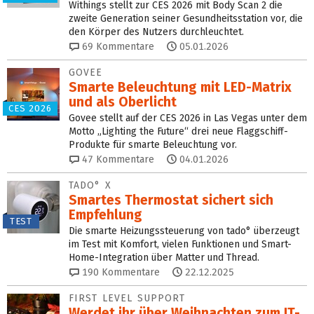
Withings stellt zur CES 2026 mit Body Scan 2 die
zweite Generation seiner Gesundheitsstation vor, die
den Körper des Nutzers durchleuchtet.
69
Kommentare
05.01.2026
GOVEE
Smarte Beleuchtung mit LED-Matrix
und als Oberlicht
CES 2026
Govee stellt auf der CES 2026 in Las Vegas unter dem
Motto „Lighting the Future“ drei neue Flaggschiff-
Produkte für smarte Beleuchtung vor.
47
Kommentare
04.01.2026
TADO° X
Smartes Thermostat sichert sich
Empfehlung
TEST
Die smarte Heizungssteuerung von tado° überzeugt
im Test mit Komfort, vielen Funktionen und Smart-
Home-Integration über Matter und Thread.
190
Kommentare
22.12.2025
FIRST LEVEL SUPPORT
Werdet ihr über Weihnachten zum IT-