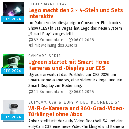
LEGO SMART PLAY
Lego macht den 2 × 4-Stein und Sets
interaktiv
CES 2026
Im Rahmen der diesjährigen Consumer Electronics
Show (CES) in Las Vegas hat Lego das neue System
„Smart Play“ vorgestellt.
82
Kommentare
06.01.2026
mit Meinung des Autors
SYNCARE-SERIE
Ugreen startet mit Smart-Home-
Kameras und -Display zur CES
CES 2026
Ugreen erweitert das Portfolio zur CES 2026 um
Smart-Home-Kameras, eine Videotürklingel und ein
Smart-Display zur Bedienung.
11
Kommentare
06.01.2026
EUFYCAM C38 & EUFY VIDEO DOORBELL S4
Wi-Fi-6-Kamera und 360-Grad-Video-
Türklingel ohne Abos
CES 2026
Anker stellt mit der eufy Video Doorbell S4 und der
eufyCam C38 eine neue Video-Türklingel und Kamera