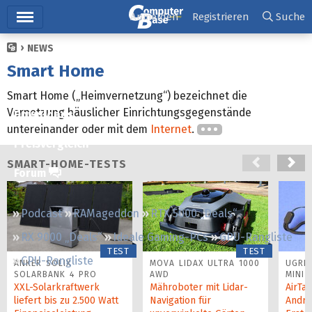
Hauptmenü
Anmelden
Registrieren
Suche
NEWS
Ticker
Smart Home
Tests
Smart Home („Heimvernetzung“) bezeichnet die
Vernetzung häuslicher Einrichtungsgegenstände
Downloads
untereinander oder mit dem
Internet
.
Preisvergleich
SMART-HOME-TESTS
Forum
Podcast
RAMageddon
RTX 5000 „Deals“
RX 9000 „Deals“
Ideale Gaming-PCs
GPU-Rangliste
TEST
TEST
CPU-Rangliste
ANKER SOLIX
MOVA LIDAX ULTRA 1000
UGREE
SOLARBANK 4 PRO
AWD
MINI
XXL-Solarkraftwerk
Mähroboter mit Lidar-
AirTag
liefert bis zu 2.500 Watt
Navigation für
Andro