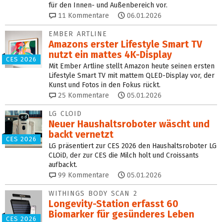
für den Innen- und Außenbereich vor.
11
Kommentare
06.01.2026
EMBER ARTLINE
Amazons erster Lifestyle Smart TV
nutzt ein mattes 4K-Display
CES 2026
Mit Ember Artline stellt Amazon heute seinen ersten
Lifestyle Smart TV mit mattem QLED-Display vor, der
Kunst und Fotos in den Fokus rückt.
25
Kommentare
05.01.2026
LG CLOID
Neuer Haushaltsroboter wäscht und
backt vernetzt
CES 2026
LG präsentiert zur CES 2026 den Haushaltsroboter LG
CLOiD, der zur CES die Milch holt und Croissants
aufbackt.
99
Kommentare
05.01.2026
WITHINGS BODY SCAN 2
Longevity-Station erfasst 60
Biomarker für gesünderes Leben
CES 2026