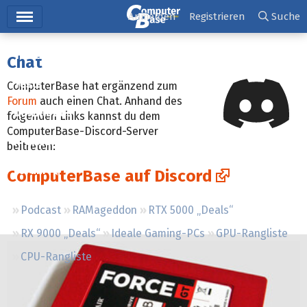
Hauptmenü
Anmelden
Registrieren
Suche
Ticker
Chat
Tests
ComputerBase hat ergänzend zum
Forum
auch einen Chat. Anhand des
Downloads
folgenden Links kannst du dem
ComputerBase-Discord-Server
Preisvergleich
beitreten:
Forum
ComputerBase auf Discord
Podcast
RAMageddon
RTX 5000 „Deals“
RX 9000 „Deals“
Ideale Gaming-PCs
GPU-Rangliste
CPU-Rangliste