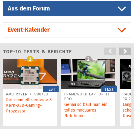
Aus dem Forum
Event-Kalender
TOP-10 TESTS & BERICHTE
1
2
TEST
TEST
AMD RYZEN 7 7700X3D
FRAMEWORK LAPTOP 13
RADE
PRO
RX 76
Der neue effizienteste 8-
Genau so baut man ein
Langs
Kern-X3D-Gaming-
tolles modulares
schön
Prozessor
Notebook
Upsca