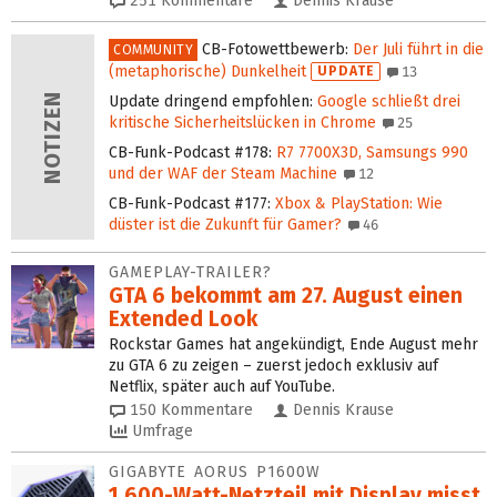
251
Kommentare
Dennis Krause
CB-Fotowettbewerb
:
Der Juli führt in die
COMMUNITY
(metaphorische) Dunkelheit
UPDATE
13
Update dringend empfohlen
:
Google schließt drei
kritische Sicherheitslücken in Chrome
25
CB-Funk-Podcast #178
:
R7 7700X3D, Samsungs 990
und der WAF der Steam Machine
12
CB-Funk-Podcast #177
:
Xbox & PlayStation: Wie
düster ist die Zukunft für Gamer?
46
GAMEPLAY-TRAILER?
GTA 6 bekommt am 27. August einen
Extended Look
Rockstar Games hat angekündigt, Ende August mehr
zu GTA 6 zu zeigen – zuerst jedoch exklusiv auf
Netflix, später auch auf YouTube.
150
Kommentare
Dennis Krause
Umfrage
GIGABYTE AORUS P1600W
1.600-Watt-Netzteil mit Display misst