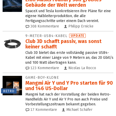
Gebäude der Welt werden
SpaceX und Tesla konkretisieren ihre Pläne für eine
eigene Halbleiterproduktion, die alle
Fertigungsschritte unter einem Dach vereint.
308
Kommentare
Philipp Ernicke
9-METER-USB4-KABEL
UPDATE
Club 3D schafft passiv, was sonst
keiner schafft
Club 3D bietet das erste vollständig passive USB4-
Kabel mit einer Länge von 9 Metern an, das 20 Gbit/s
und 100 Watt übertragen kann.
123
Kommentare
Nicolas La Rocco
GAME-BOY-KLONE
Mangmi Air Y und Y Pro starten für 90
und 146 US-Dollar
RETRO
Mangmi hat nach der Vorstellung der beiden Retro-
Handhelds Air Y und Air Y Pro nun auch Preise und
Vorbestellungszeitraum bekannt gegeben.
17
Kommentare
Michael Schäfer