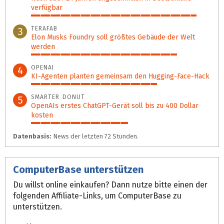
verfügbar
92%
TERAFAB
3
Elon Musks Foundry soll größ­tes Gebäude der Welt
werden
81%
OPENAI
4
KI-Agenten planten gemein­sam den Hugging-Face-Hack
70%
SMARTER DONUT
5
OpenAIs erstes ChatGPT-Gerät soll bis zu 400 Dollar
kosten
54%
Datenbasis:
News der letzten 72 Stunden.
ComputerBase unterstützen
Du willst online einkaufen? Dann nutze bitte einen der
folgenden Affiliate-Links, um ComputerBase zu
unterstützen.