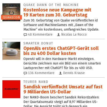
QUAKE DAWN OF THE MACHINE
Kostenlose neue Kampagne mit
19 Karten zum 30. Geburtstag
QUAKECON
Zum 30. Geburtstag von Quake veröffentlichen id
Software und MachineGames mit „Dawn of the
Machine“ ein kostenloses, umfangreiches Update.
48
Kommentare
Nicolas La Rocco
SMARTER DONUT
OpenAIs erstes ChatGPT-Gerät soll
bis zu 400 Dollar kosten
OpenAI will in den Hardware-Markt einsteigen.
Gerüchte zeichnen nun ein Bild von einem smarten
Lautsprecher mit ChatGPT für bis zu 400 USD.
136
Kommentare
Dennis Krause
TEURER NAND
Sandisk verfünffacht Umsatz auf fast
9 Milliarden US-Dollar
Der NAND-Boom beschert Sandisk Rekordzahlen:
Der Quartalsumsatz steigt auf 8,97 Milliarden US-
Dollar. Die Aussicht trübt sich dennoch ein.