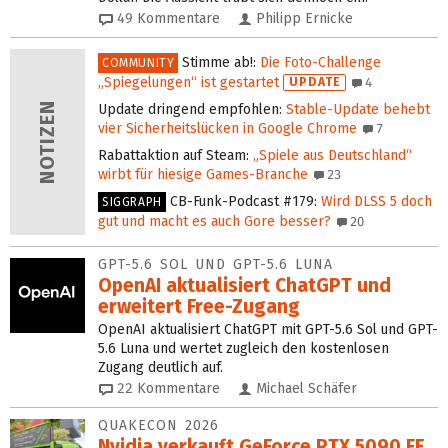
49
Kommentare
Philipp Ernicke
Stimme ab!
:
Die Foto-Challenge
COMMUNITY
„Spiegelungen“ ist gestartet
UPDATE
4
Update dringend empfohlen
:
Stable-Update behebt
vier Sicherheitslücken in Google Chrome
7
Rabattaktion auf Steam
:
„Spiele aus Deutschland“
wirbt für hiesige Games-Branche
23
CB-Funk-Podcast #179
:
Wird DLSS 5 doch
SIGGRAPH
gut und macht es auch Gore besser?
20
GPT-5.6 SOL UND GPT-5.6 LUNA
OpenAI aktualisiert ChatGPT und
erweitert Free-Zugang
OpenAI aktualisiert ChatGPT mit GPT-5.6 Sol und GPT-
5.6 Luna und wertet zugleich den kostenlosen
Zugang deutlich auf.
22
Kommentare
Michael Schäfer
QUAKECON 2026
Nvidia verkauft GeForce RTX 5090 FE