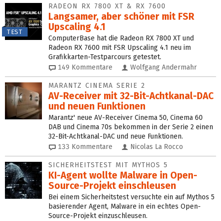
RADEON RX 7800 XT & RX 7600
Langsamer, aber schöner mit FSR
Upscaling 4.1
TEST
ComputerBase hat die Radeon RX 7800 XT und
Radeon RX 7600 mit FSR Upscaling 4.1 neu im
Grafikkarten-Testparcours getestet.
149
Kommentare
Wolfgang Andermahr
MARANTZ CINEMA SERIE 2
AV-Receiver mit 32-Bit-Acht­kanal-DAC
und neuen Funktionen
Marantz' neue AV-Receiver Cinema 50, Cinema 60
DAB und Cinema 70s bekommen in der Serie 2 einen
32-Bit-Achtkanal-DAC und neue Funktionen.
133
Kommentare
Nicolas La Rocco
SICHERHEITSTEST MIT MYTHOS 5
KI-Agent wollte Malware in Open-
Source-Projekt einschleusen
Bei einem Sicherheitstest versuchte ein auf Mythos 5
basierender Agent, Malware in ein echtes Open-
Source-Projekt einzuschleusen.