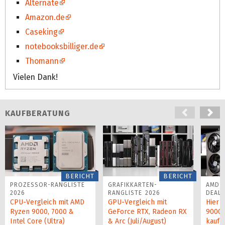
Alternate
Amazon.de
Caseking
notebooksbilliger.de
Thomann
Vielen Dank!
KAUFBERATUNG
BERICHT
BERICHT
PROZESSOR-RANGLISTE
GRAFIKKARTEN-
AMD 
2026
RANGLISTE 2026
DEAL
CPU-Vergleich mit AMD
GPU-Vergleich mit
Hier 
Ryzen 9000, 7000 &
GeForce RTX, Radeon RX
9000 
Intel Core (Ultra)
& Arc (Juli/August)
kaufe