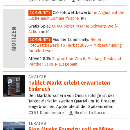
CB-Fotowettbewerb
:
Im August auf der
COMMUNITY
Suche nach Sommerfrische
3
Gratis-Spiel
:
OTXO bietet rasante Schwarz-Weiß-
Action
10
Aus der Community
:
Neuer
COMMUNITY
Fotowettbewerb ab Herbst 2026 – Mitbestimmung
für alle Leser
AIDA64 8.35
:
Support für Zen 6, Mustang Peak und
Panther Lake-R ausgebaut
ANALYSE
Tablet-Markt erlebt erwarteten
Einbruch
Den Marktforschern von Omdia zufolge ist der
Tablet-Markt im zweiten Quartal um 10 Prozent
eingebrochen. Apple bleibt der Spitzenreiter.
51
Kommentare
Nicolas La Rocco
TERAFAB
Elon Musks Foundry soll größ­tes