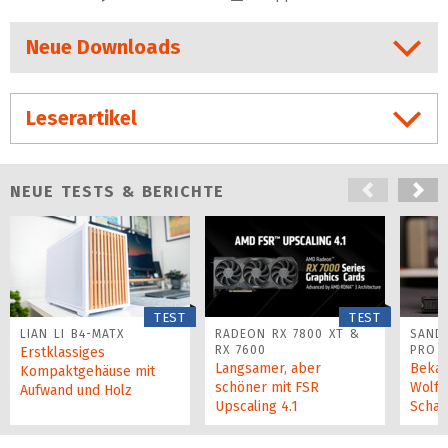
Neue Downloads
Leserartikel
NEUE TESTS & BERICHTE
TEST
TEST
LIAN LI B4-MATX
RADEON RX 7800 XT &
SAND
RX 7600
PRO 
Erstklassiges
Langsamer, aber
Bekan
Kompaktgehäuse mit
schöner mit FSR
Wolf 
Aufwand und Holz
Upscaling 4.1
Schaf