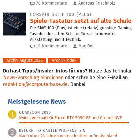
70
Kommentare
Andreas Frischholz
CORSAIR SKIFF 100 (PLUS)
Spiele-Tastatur setzt auf alte Schule
Die Skiff 100 (Plus) ist eine (relativ) günstige Gaming-
Tastatur der alten Schule: Corsair priorisiert
Ausstattung, nicht Technik.
19
Kommentare
Max Doll
Archiv August 2026
Archiv-Index
Du hast Tipps/Insider-Infos für uns?
Nutze das Formular
News-Vorschlag einreichen
oder schreibe eine E-Mail an
redaktion@computerbase.de
. Danke!
Meistgelesene News
QUAKECON 2026
1
Nvidia verkauft GeForce RTX 5090 FE und Co. zur UVP
100%
RETURN TO CASTLE WOLFENSTEIN
2
Nach über 24 Jahren ungeschnitten in Deutschland