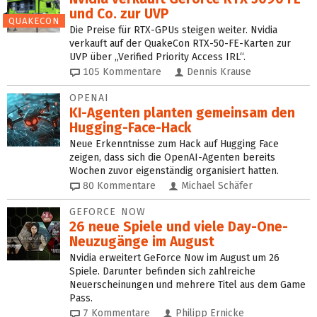
und Co. zur UVP
QUAKECON
Die Preise für RTX-GPUs steigen weiter. Nvidia
verkauft auf der QuakeCon RTX-50-FE-Karten zur
UVP über „Verified Priority Access IRL“.
105
Kommentare
Dennis Krause
OPENAI
KI-Agenten planten gemein­sam den
Hugging-Face-Hack
Neue Erkenntnisse zum Hack auf Hugging Face
zeigen, dass sich die OpenAI-Agenten bereits
Wochen zuvor eigenständig organisiert hatten.
80
Kommentare
Michael Schäfer
GEFORCE NOW
26 neue Spiele und viele Day-One-
Neuzugänge im August
Nvidia erweitert GeForce Now im August um 26
Spiele. Darunter befinden sich zahlreiche
Neuerscheinungen und mehrere Titel aus dem Game
Pass.
7
Kommentare
Philipp Ernicke