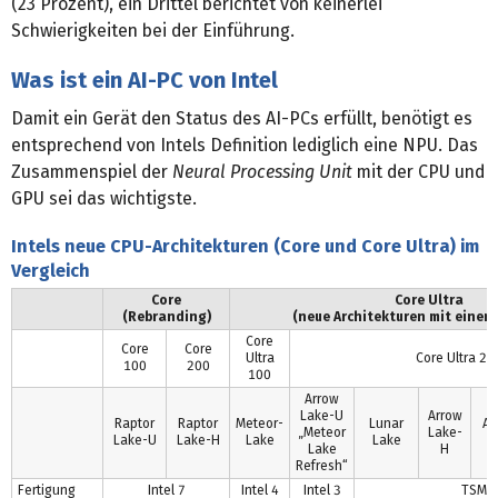
(23 Prozent), ein Drittel berichtet von keinerlei
Schwierigkeiten bei der Einführung.
Was ist ein AI-PC von Intel
Damit ein Gerät den Status des AI-PCs erfüllt, benötigt es
entsprechend von Intels Definition lediglich eine NPU. Das
Zusammenspiel der
Neural Processing Unit
mit der CPU und
GPU sei das wichtigste.
Intels neue CPU-Architekturen (Core und Core Ultra) im
Vergleich
Core
Core Ultra
(Rebranding)
(neue Architekturen mit einer
Core
Core
Core
Ultra
Core Ultra 20
100
200
100
Arrow
Lake-U
Arrow
Raptor
Raptor
Meteor-
Lunar
Ar
„Meteor
Lake-
Lake-U
Lake-H
Lake
Lake
Lake
H
Refresh“
Fertigung
Intel 7
Intel 4
Intel 3
TSMC