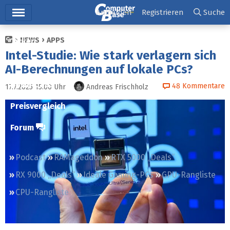
Hauptmenü
Anmelden
Registrieren
Suche
NEWS
APPS
Ticker
Intel-Studie: Wie stark verlagern sich
Tests
AI-Berechnungen auf lokale PCs?
Downloads
48
Kommentare
17.7.2025 15:00
Uhr
Andreas Frischholz
Preisvergleich
Forum
Podcast
RAMageddon
RTX 5000 „Deals“
RX 9000 „Deals“
Ideale Gaming-PCs
GPU-Rangliste
CPU-Rangliste