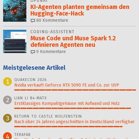
OPENAI
KI-Agenten planten gemein­sam den
Hugging-Face-Hack
80
Kommentare
CODING-ASSISTENT
Muse Code und Muse Spark 1.2
definieren Agenten neu
9
Kommentare
Meistgelesene Artikel
QUAKECON 2026
1
Nvidia verkauft GeForce RTX 5090 FE und Co. zur UVP
100%
LIAN LI B4-MATX
2
Erstklassiges Kompaktgehäuse mit Aufwand und Holz
96%
RETURN TO CASTLE WOLFENSTEIN
3
Nach über 24 Jahren ungeschnitten in Deutschland verfügbar
89%
TERAFAB
4