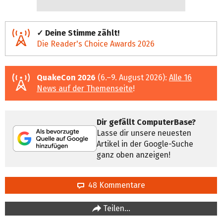
✓ Deine Stimme zählt!
Die Reader's Choice Awards 2026
QuakeCon 2026
(6.–9. August 2026):
Alle 16
News auf der Themenseite
!
Dir gefällt ComputerBase?
Lasse dir unsere neuesten
Artikel in der Google-Suche
ganz oben anzeigen!
48 Kommentare
Teilen…