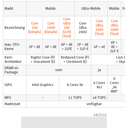
Markt
Mobile
Ultra-Mobile
Mobile
Per
Core
Core
Core
Core
Core
Ultra
Core
C
Ultra
Ultra
Bezeichnung
100
200H
100
Ultra
200V
200H
(Details)
(Details)
(U/H)
200U
(Test)
(Test)
(Test)
6P +
max. CPU-
6P + 8E
2P + 8E
2P + 8E
6P + 8E
4P + 4E
8E +
Kerne
+ 2LPE
+ 2LP-E
2LP-E
Kern-
Raptor Cove (P)
Redwood Cove (P)
Lion Co
Architektur
+ Gracemont (E)
+ Crestmont (E)
+ Skymo
DRAM on
nein
ja
Package
8
8 Cores
Cores
iGPU
Intel Graphics
8 Cores Xe
Xe2
„Xe
XMX“
NPU
–
11 TOPS
48 TOPS
Marktstart
verfügbar