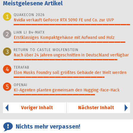
Meistgelesene Artikel
QUAKECON 2026
1
Nvidia verkauft GeForce RTX 5090 FE und Co. zur UVP
100%
LIAN LI B4-MATX
2
Erstklassiges Kompaktgehäuse mit Aufwand und Holz
96%
RETURN TO CASTLE WOLFENSTEIN
3
Nach über 24 Jahren ungeschnitten in Deutschland verfügbar
89%
TERAFAB
4
Elon Musks Foundry soll größ­tes Gebäude der Welt werden
78%
OPENAI
5
KI-Agenten planten gemein­sam den Hugging-Face-Hack
70%
Voriger Inhalt
Nächster Inhalt
Nichts mehr verpassen!