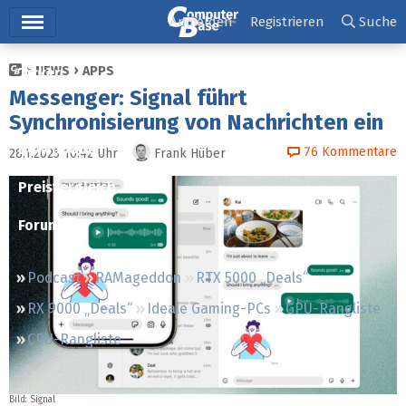
Hauptmenü
Anmelden
Registrieren
Suche
NEWS
APPS
Ticker
Messenger: Signal führt
Tests
Synchronisierung von Nachrichten ein
Downloads
76
Kommentare
28.1.2025 10:42
Uhr
Frank Hüber
Preisvergleich
Forum
Podcast
RAMageddon
RTX 5000 „Deals“
RX 9000 „Deals“
Ideale Gaming-PCs
GPU-Rangliste
CPU-Rangliste
Bild: Signal