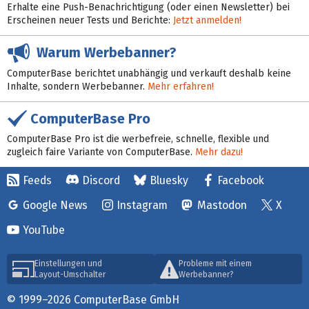
Erhalte eine Push-Benachrichtigung (oder einen Newsletter) bei
Erscheinen neuer Tests und Berichte:
Jetzt anmelden!
Warum Werbebanner?
ComputerBase berichtet unabhängig und verkauft deshalb keine
Inhalte, sondern Werbebanner.
Mehr erfahren!
ComputerBase Pro
ComputerBase Pro ist die werbefreie, schnelle, flexible und
zugleich faire Variante von ComputerBase.
Mehr dazu!
Feeds
Discord
Bluesky
Facebook
Google News
Instagram
Mastodon
X
YouTube
Einstellungen und
Probleme mit einem
Layout-Umschalter
Werbebanner?
© 1999–2026 ComputerBase GmbH