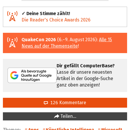
✓ Deine Stimme zählt!
Die Reader's Choice Awards 2026
QuakeCon 2026
(6.–9. August 2026):
Alle 15
News auf der Themenseite
!
Dir gefällt ComputerBase?
Lasse dir unsere neuesten
Artikel in der Google-Suche
ganz oben anzeigen!
126 Kommentare
Teilen…
Themen:
Apps
Künstliche Intelligenz
Microsoft