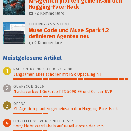
KI-Agenten planten gemein­sam den
Hugging-Face-Hack
72
Kommentare
CODING-ASSISTENT
Muse Code und Muse Spark 1.2
definieren Agenten neu
9
Kommentare
Meistgelesene Artikel
RADEON RX 7800 XT & RX 7600
1
Langsamer, aber schöner mit FSR Upscaling 4.1
100%
QUAKECON 2026
2
Nvidia verkauft GeForce RTX 5090 FE und Co. zur UVP
43%
OPENAI
3
KI-Agenten planten gemein­sam den Hugging-Face-Hack
31%
EINSTELLUNG VON SPIELE-DISCS
4
Sony klebt Warnlabels auf Retail-Boxen der PS5