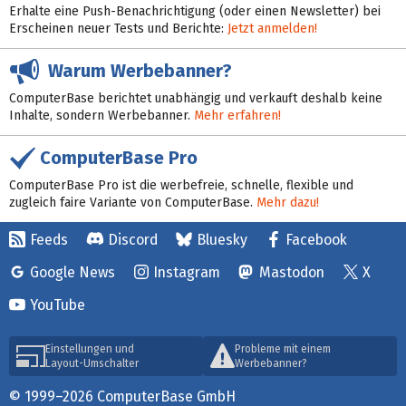
Erhalte eine Push-Benachrichtigung (oder einen Newsletter) bei
Erscheinen neuer Tests und Berichte:
Jetzt anmelden!
Warum Werbebanner?
ComputerBase berichtet unabhängig und verkauft deshalb keine
Inhalte, sondern Werbebanner.
Mehr erfahren!
ComputerBase Pro
ComputerBase Pro ist die werbefreie, schnelle, flexible und
zugleich faire Variante von ComputerBase.
Mehr dazu!
Feeds
Discord
Bluesky
Facebook
Google News
Instagram
Mastodon
X
YouTube
Einstellungen und
Probleme mit einem
Layout-Umschalter
Werbebanner?
© 1999–2026 ComputerBase GmbH