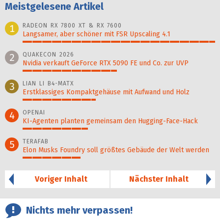
Meistgelesene Artikel
RADEON RX 7800 XT & RX 7600
1
Langsamer, aber schöner mit FSR Upscaling 4.1
100%
QUAKECON 2026
2
Nvidia verkauft GeForce RTX 5090 FE und Co. zur UVP
49%
LIAN LI B4-MATX
3
Erstklassiges Kompaktgehäuse mit Aufwand und Holz
38%
OPENAI
4
KI-Agenten planten gemein­sam den Hugging-Face-Hack
34%
TERAFAB
5
Elon Musks Foundry soll größ­tes Gebäude der Welt werden
30%
Voriger Inhalt
Nächster Inhalt
Nichts mehr verpassen!