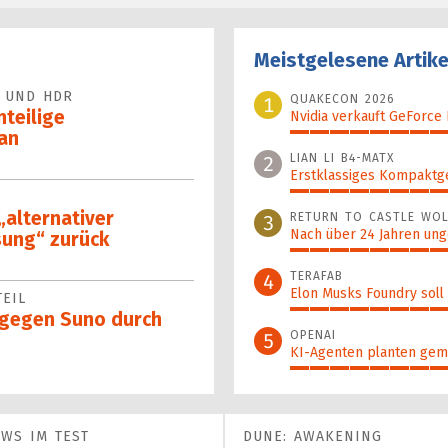
Meistgelesene Artike
 UND HDR
QUAKECON 2026
1
nteilige
Nvidia verkauft GeForce
an
100%
LIAN LI B4-MATX
2
Erstklassiges Kompaktg
96%
„alternativer
RETURN TO CASTLE WOL
3
Nach über 24 Jahren ung
sung“ zurück
89%
TERAFAB
4
Elon Musks Foundry soll
EIL
78%
 gegen Suno durch
OPENAI
5
KI-Agenten planten gem
70%
OWS IM TEST
DUNE: AWAKENING