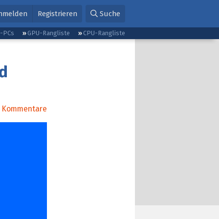
nmelden
Registrieren
Suche
g-PCs
GPU-Rangliste
CPU-Rangliste
d
Kommentare