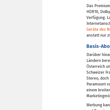
Das Premium-
HDR10, Dolby
Verfügung. L
Internetansc
Geräte des N
anstatt nur z
Basis-Abo
Darüber hina
Ländern bere
Österreich un
Schweizer Fra
Stereo, doch 
Paramount vo
einem breite
Marketingmög
Werbung kann