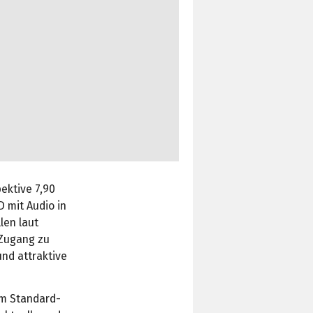
ektive 7,90
D mit Audio in
len laut
 Zugang zu
nd attraktive
im Standard-