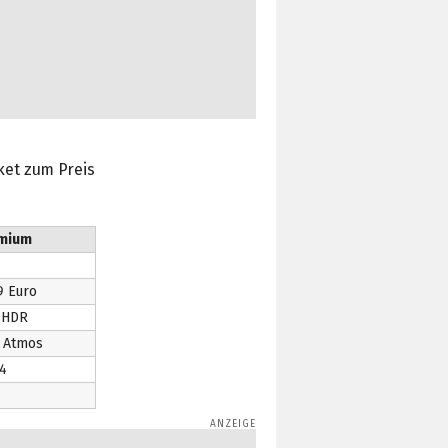
aket zum Preis
mium
9 Euro
 HDR
 Atmos
4