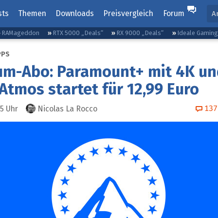
sts
Themen
Downloads
Preisvergleich
Forum
A
RAMageddon
RTX 5000 „Deals“
RX 9000 „Deals“
Ideale Gamin
PPS
um-Abo: Paramount+ mit 4K un
Atmos startet für 12,99 Euro
137
25
Uhr
Nicolas La Rocco