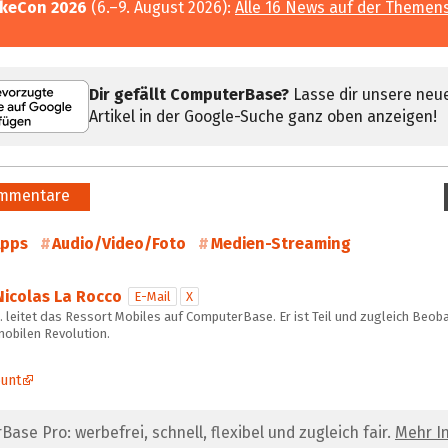
keCon 2026
(6.–9. August 2026):
Alle 16 News auf der Themen
Dir gefällt ComputerBase?
Lasse dir unsere neu
Artikel in der Google-Suche ganz oben anzeigen!
mmentare
pps
Audio/Video/Foto
Medien-Streaming
Nicolas La Rocco
E-Mail
X
 leitet das Ressort Mobiles auf ComputerBase. Er ist Teil und zugleich Beob
mobilen Revolution.
unt
se Pro: werbefrei, schnell, flexibel und zugleich fair.
Mehr In