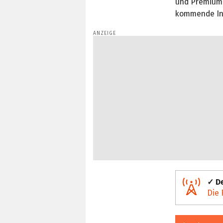
und Premium-
kommende Inh
✓ De
Die 