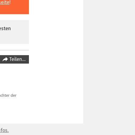
seite
!
esten
Teilen…
achter der
fos.