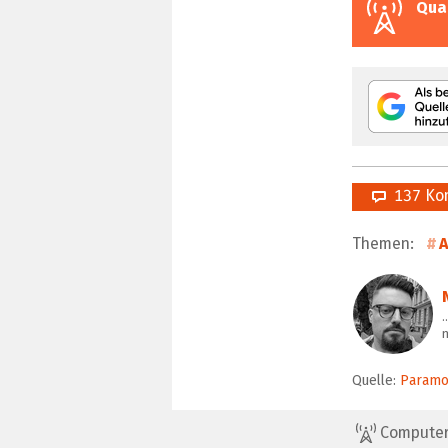
Qua
137 Ko
Themen:
A
…
Quelle:
Paramo
ComputerBa