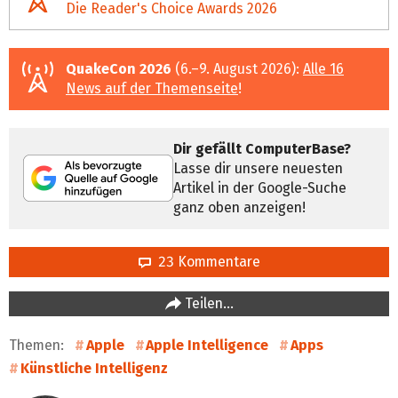
Die Reader's Choice Awards 2026
QuakeCon 2026
(6.–9. August 2026):
Alle 16
News auf der Themenseite
!
Dir gefällt ComputerBase?
Lasse dir unsere neuesten
Artikel in der Google-Suche
ganz oben anzeigen!
23 Kommentare
Teilen…
Themen:
Apple
Apple Intelligence
Apps
Künstliche Intelligenz