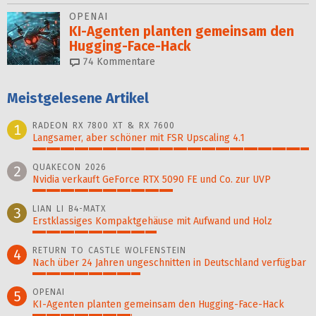
OPENAI
KI-Agenten planten gemein­sam den
Hugging-Face-Hack
74
Kommentare
Meistgelesene Artikel
RADEON RX 7800 XT & RX 7600
1
Langsamer, aber schöner mit FSR Upscaling 4.1
100%
QUAKECON 2026
2
Nvidia verkauft GeForce RTX 5090 FE und Co. zur UVP
51%
LIAN LI B4-MATX
3
Erstklassiges Kompaktgehäuse mit Aufwand und Holz
45%
RETURN TO CASTLE WOLFENSTEIN
4
Nach über 24 Jahren ungeschnitten in Deutschland verfügbar
39%
OPENAI
5
KI-Agenten planten gemein­sam den Hugging-Face-Hack