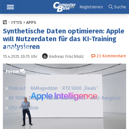
Hauptmenü
Anmelden
Registrieren
Suche
NEWS
APPS
Ticker
Synthetische Daten optimieren: Apple
Tests
will Nutzerdaten für das KI-Training
analysieren
Downloads
23
Kommentare
15.4.2025 20:25
Uhr
Andreas Frischholz
Preisvergleich
Forum
Podcast
RAMageddon
RTX 5000 „Deals“
RX 9000 „Deals“
Ideale Gaming-PCs
GPU-Rangliste
CPU-Rangliste