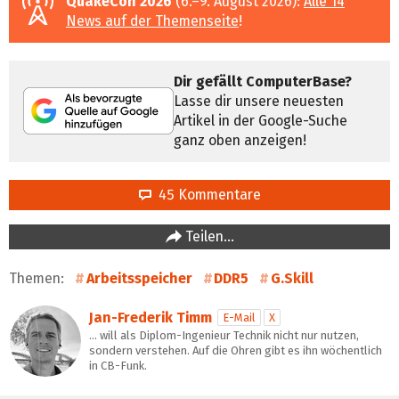
QuakeCon 2026
(6.–9. August 2026):
Alle 14
News auf der Themenseite
!
Dir gefällt ComputerBase?
Lasse dir unsere neuesten
Artikel in der Google-Suche
ganz oben anzeigen!
45 Kommentare
Teilen…
Themen:
Arbeitsspeicher
DDR5
G.Skill
Jan-Frederik Timm
E-Mail
X
… will als Diplom-Ingenieur Technik nicht nur nutzen,
sondern verstehen. Auf die Ohren gibt es ihn wöchentlich
in CB-Funk.