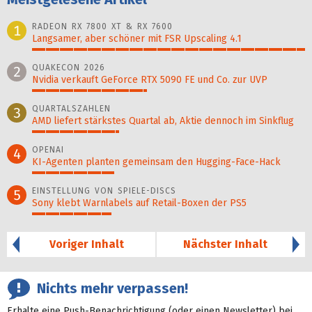
RADEON RX 7800 XT & RX 7600
1
Langsamer, aber schöner mit FSR Upscaling 4.1
100%
QUAKECON 2026
2
Nvidia verkauft GeForce RTX 5090 FE und Co. zur UVP
42%
QUARTALSZAHLEN
3
AMD liefert stärkstes Quartal ab, Aktie dennoch im Sinkflug
32%
OPENAI
4
KI-Agenten planten gemein­sam den Hugging-Face-Hack
30%
EINSTELLUNG VON SPIELE-DISCS
5
Sony klebt Warnlabels auf Retail-Boxen der PS5
29%
Voriger Inhalt
Nächster Inhalt
Nichts mehr verpassen!
Erhalte eine Push-Benachrichtigung (oder einen Newsletter) bei