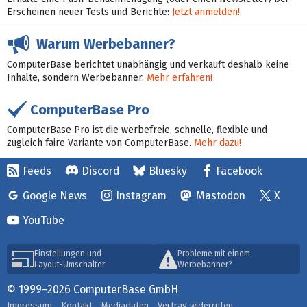
Erscheinen neuer Tests und Berichte:
Jetzt anmelden!
Warum Werbebanner?
ComputerBase berichtet unabhängig und verkauft deshalb keine
Inhalte, sondern Werbebanner.
Mehr erfahren!
ComputerBase Pro
ComputerBase Pro ist die werbefreie, schnelle, flexible und
zugleich faire Variante von ComputerBase.
Mehr dazu!
Feeds
Discord
Bluesky
Facebook
Google News
Instagram
Mastodon
X
YouTube
Einstellungen und
Probleme mit einem
Layout-Umschalter
Werbebanner?
© 1999–2026 ComputerBase GmbH
Impressum
Kontakt
Mediadaten
Vertrag widerrufen