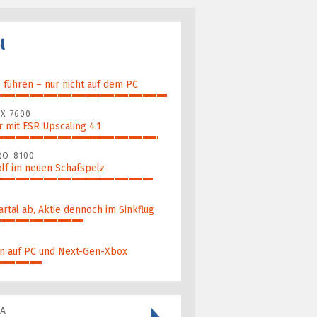
l
führen – nur nicht auf dem PC
X 7600
 mit FSR Upscaling 4.1
RO 8100
lf im neuen Schafspelz
artal ab, Aktie dennoch im Sinkflug
n auf PC und Next-Gen-Xbox
RA