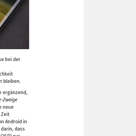
e bei der
chkeit
n bleiben.
te ergänzend,
e-Zweige
ie neue
 Zeit
on Android in
 darin, dass