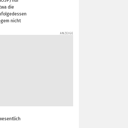
AOSP) nur
twa die
Infolgedessen
ngem nicht
wesentlich