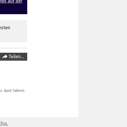
ews auf der
esten
Teilen…
z. Auch Tablets
fos.