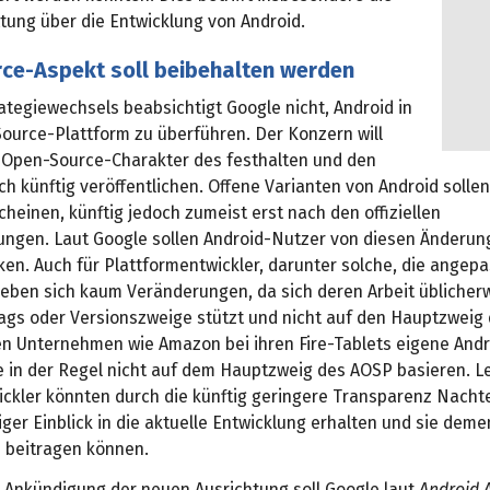
tung über die Entwicklung von Android.
ce-Aspekt soll beibehalten werden
ategiewechsels beabsichtigt Google nicht, Android in
Source-Plattform zu überführen. Der Konzern will
 Open-Source-Charakter des festhalten und den
h künftig veröffentlichen. Offene Varianten von Android sollen
cheinen, künftig jedoch zumeist erst nach den offiziellen
hungen. Laut Google sollen Android-Nutzer von diesen Änderu
en. Auch für Plattformentwickler, darunter solche, die ange
rgeben sich kaum Veränderungen, da sich deren Arbeit üblicher
Tags oder Versionszweige stützt und nicht auf den Hauptzweig
n Unternehmen wie Amazon bei ihren Fire-Tablets eigene Andr
e in der Regel nicht auf dem Hauptzweig des AOSP basieren. Le
ickler könnten durch die künftig geringere Transparenz Nachte
ger Einblick in die aktuelle Entwicklung erhalten und sie dem
 beitragen können.
le Ankündigung der neuen Ausrichtung soll Google laut
Android 