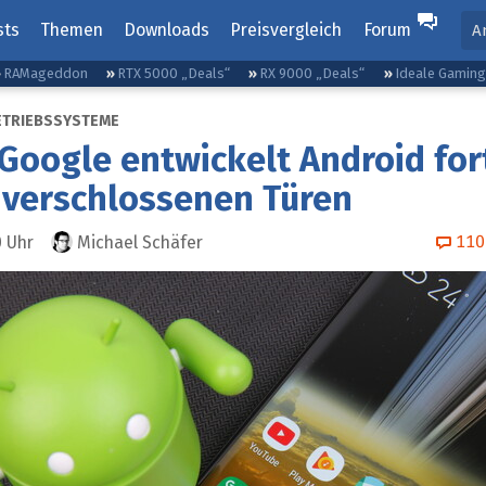
sts
Themen
Downloads
Preisvergleich
Forum
A
RAMageddon
RTX 5000 „Deals“
RX 9000 „Deals“
Ideale Gamin
ETRIEBSSYSTEME
Google entwickelt Android for
 verschlossenen Türen
110
0
Uhr
Michael Schäfer