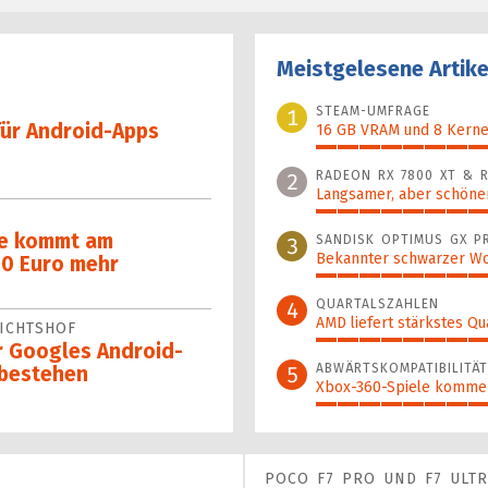
Meistgelesene Artike
STEAM-UMFRAGE
1
für Android-Apps
16 GB VRAM und 8 Kerne 
100%
RADEON RX 7800 XT & R
2
Langsamer, aber schöner
97%
rie kommt am
SANDISK OPTIMUS GX P
3
Bekannter schwarzer Wo
00 Euro mehr
95%
QUARTALSZAHLEN
4
AMD liefert stärkstes Qu
ICHTSHOF
70%
r Googles Android-
ABWÄRTSKOMPATIBILITÄT
5
 bestehen
Xbox-360-Spiele komme
55%
POCO F7 PRO UND F7 ULT