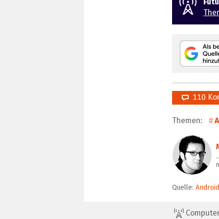
Fut
The
110 Ko
Themen:
A
m
Quelle:
Android
ComputerBa