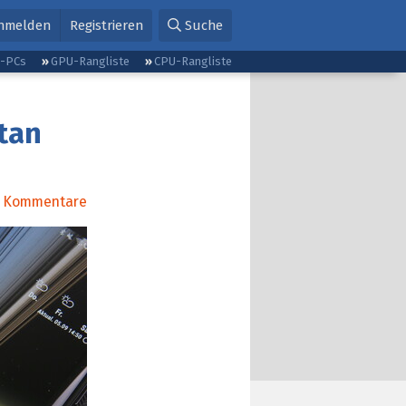
nmelden
Registrieren
Suche
g-PCs
GPU-Rangliste
CPU-Rangliste
tan
Kommentare