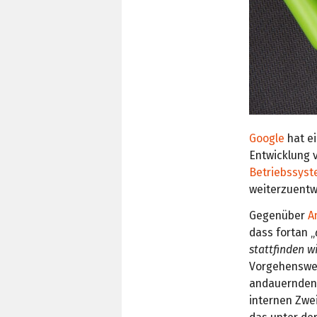
Google
hat ei
Entwicklung 
Betriebssys
weiterzuentw
Gegenüber
A
dass fortan „
stattfinden w
Vorgehenswei
andauernden P
internen Zwei