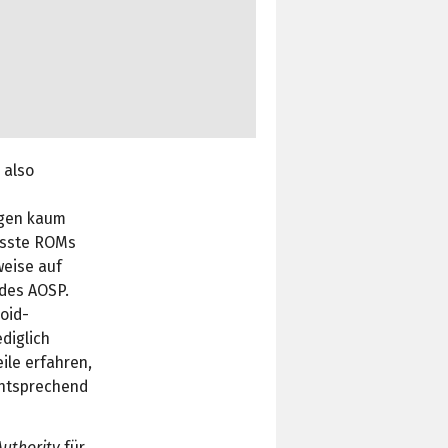
 also
ngen kaum
passte ROMs
weise auf
 des AOSP.
oid-
diglich
ile erfahren,
entsprechend
Authority
für