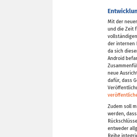
Entwicklun
Mit der neue
und die Zeit
vollständigen
der internen
da sich diese
Android befa
Zusammenführ
neue Ausrich
dafür, dass G
Veröffentlic
veröffentlich
Zudem soll m
werden, dass
Rückschlüsse
entweder allg
Reihe integri