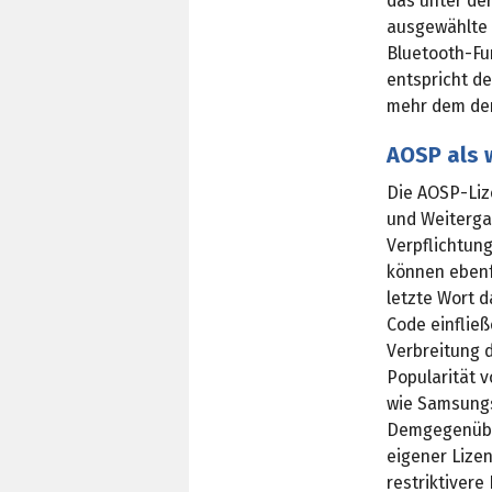
das unter de
ausgewählte 
Bluetooth-Fun
entspricht d
mehr dem der
AOSP als w
Die AOSP-Liz
und Weiterga
Verpflichtung
können ebenf
letzte Wort d
Code einfließ
Verbreitung 
Popularität 
wie Samsungs
Demgegenüber
eigener Lizen
restriktiver