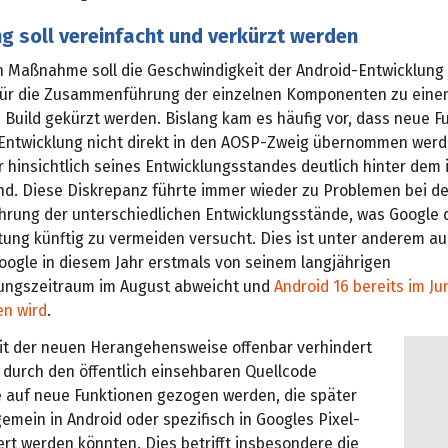
g soll vereinfacht und verkürzt werden
n Maßnahme soll die Geschwindigkeit der Android-Entwicklung 
 für die Zusammenführung der einzelnen Komponenten zu ein
 Build gekürzt werden. Bislang kam es häufig vor, dass neue F
 Entwicklung nicht direkt in den AOSP-Zweig übernommen werd
r hinsichtlich seines Entwicklungsstandes deutlich hinter dem 
nd. Diese Diskrepanz führte immer wieder zu Problemen bei de
ung der unterschiedlichen Entwicklungsstände, was Google d
tung künftig zu vermeiden versucht. Dies ist unter anderem au
oogle in diesem Jahr erstmals von seinem langjährigen
hungszeitraum im August abweicht und
Android 16 bereits im Ju
en wird
.
it der neuen Herangehensweise offenbar verhindert
 durch den öffentlich einsehbaren Quellcode
 auf neue Funktionen gezogen werden, die später
emein in Android oder spezifisch in Googles Pixel-
ert werden könnten. Dies betrifft insbesondere die