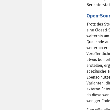
Berichterstat
Open-Sour
Trotz des Str
eine Closed-
weiterhin am
Quellcode auc
weiterhin ers
Veröffentlic
etwas bemerk
erstellen, e
spezifische 
Ebenso nutze
Varianten, di
externe Entw
da diese weni
weniger Code
Eine offiziel