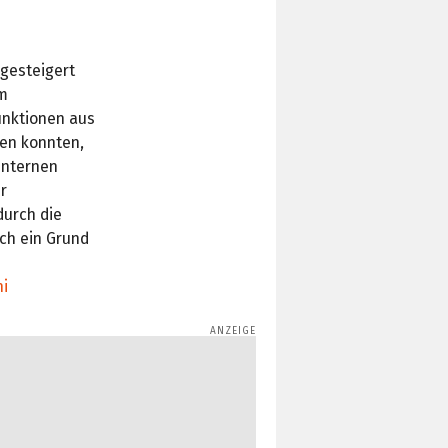
gesteigert
em
unktionen aus
en konnten,
internen
r
urch die
ch ein Grund
ni