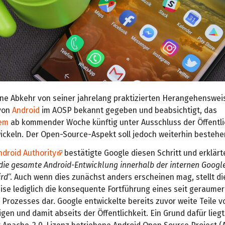
ne Abkehr von seiner jahrelang praktizierten Herangehensweis
von
Android
im AOSP bekannt gegeben und beabsichtigt, das
tem
ab kommender Woche künftig unter Ausschluss der Öffentli
ickeln. Der Open-Source-Aspekt soll jedoch weiterhin bestehe
ndroid Authority
bestätigte Google diesen Schritt und erklär
die gesamte Android-Entwicklung innerhalb der internen Googl
ird
“. Auch wenn dies zunächst anders erscheinen mag, stellt d
se lediglich die konsequente Fortführung eines seit geraumer
rozesses dar. Google entwickelte bereits zuvor weite Teile v
gen und damit abseits der Öffentlichkeit. Ein Grund dafür liegt