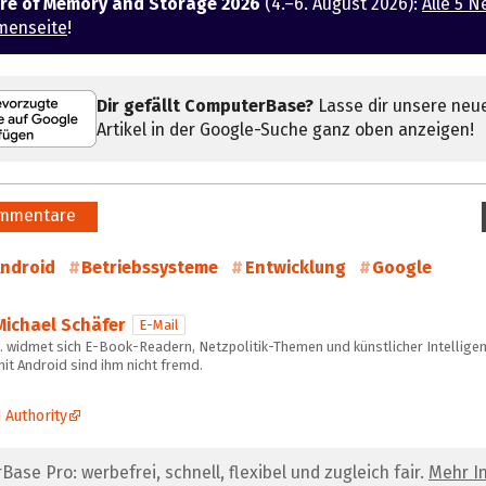
ure of Memory and Storage 2026
(4.–6. August 2026):
Alle 5 N
menseite
!
Dir gefällt ComputerBase?
Lasse dir unsere neu
Artikel in der Google-Suche ganz oben anzeigen!
mmentare
ndroid
Betriebssysteme
Entwicklung
Google
Michael Schäfer
E-Mail
… widmet sich E-Book-Readern, Netzpolitik-Themen und künstlicher Intelligen
it Android sind ihm nicht fremd.
 Authority
se Pro: werbefrei, schnell, flexibel und zugleich fair.
Mehr In