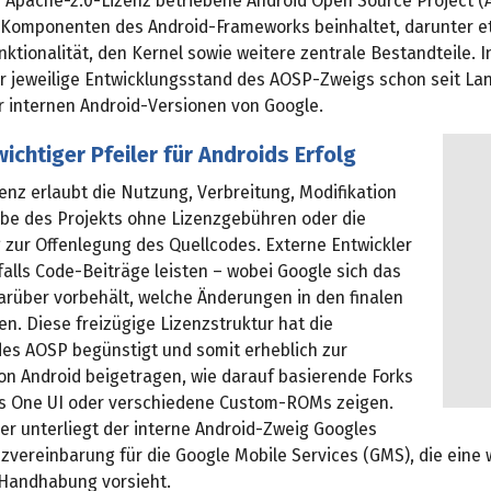
r Apache-2.0-Lizenz betriebene Android Open Source Project (
Komponenten des Android-Frameworks beinhaltet, darunter e
ktionalität, den Kernel sowie weitere zentrale Bestandteile. 
er jeweilige Entwicklungsstand des AOSP-Zweigs schon seit La
 internen Android-Versionen von Google.
ichtiger Pfeiler für Androids Erfolg
enz erlaubt die Nutzung, Verbreitung, Modifikation
be des Projekts ohne Lizenzgebühren oder die
 zur Offenlegung des Quellcodes. Externe Entwickler
alls Code-Beiträge leisten – wobei Google sich das
arüber vorbehält, welche Änderungen in den finalen
en. Diese freizügige Lizenzstruktur hat die
des AOSP begünstigt und somit erheblich zur
von Android beigetragen, wie darauf basierende Forks
 One UI oder verschiedene Custom-ROMs zeigen.
 unterliegt der interne Android-Zweig Googles
zvereinbarung für die Google Mobile Services (GMS), die eine 
e Handhabung vorsieht.