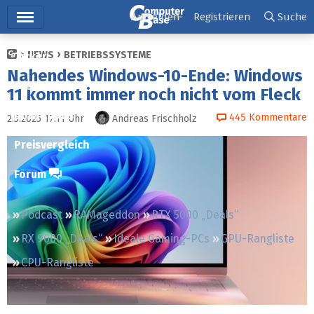
Hauptmenü
Anmelden
Registrieren
Suche
NEWS
BETRIEBSSYSTEME
Ticker
Nahendes Windows-10-Ende: Windows
Tests
11 kommt immer noch nicht vom Fleck
Downloads
445
Kommentare
2.5.2025 17:11
Uhr
Andreas Frischholz
Preisvergleich
Forum
Podcast
RAMageddon
RTX 5000 „Deals“
RX 9000 „Deals“
Ideale Gaming-PCs
GPU-Rangliste
CPU-Rangliste