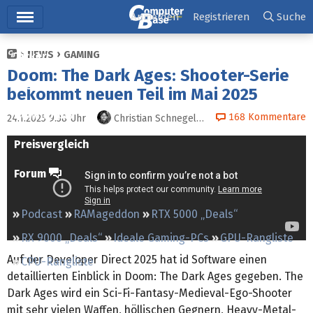
Hauptmenü
Anmelden
Registrieren
Suche
NEWS
GAMING
Ticker
Doom: The Dark Ages: Shooter-Serie
Tests
bekommt neuen Teil im Mai 2025
Downloads
168
Kommentare
24.1.2025 9:38
Uhr
Christian Schnegelberger
Preisvergleich
Forum
Podcast
RAMageddon
RTX 5000 „Deals“
RX 9000 „Deals“
Ideale Gaming-PCs
GPU-Rangliste
Auf der Developer Direct 2025 hat id Software einen
CPU-Rangliste
detaillierten Einblick in Doom: The Dark Ages gegeben. The
Dark Ages wird ein Sci-Fi-Fantasy-Medieval-Ego-Shooter
mit sehr vielen Waffen, höllischen Gegnern, Heavy-Metal-