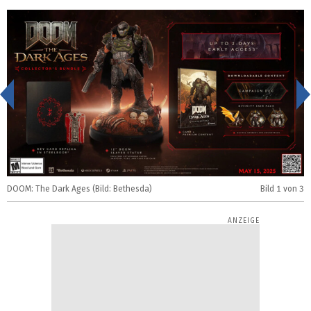
<
DOOM: The Dark Ages (Bild: Bethesda)
Bild
1
von 3
D