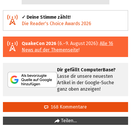
✓ Deine Stimme zählt!
Die Reader's Choice Awards 2026
QuakeCon 2026
(6.–9. August 2026):
Alle 16
News auf der Themenseite
!
Dir gefällt ComputerBase?
Lasse dir unsere neuesten
Artikel in der Google-Suche
ganz oben anzeigen!
168 Kommentare
Teilen…