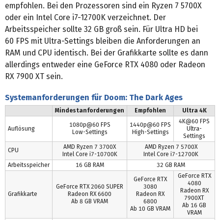
empfohlen. Bei den Prozessoren sind ein Ryzen 7 5700X
oder ein Intel Core i7-12700K verzeichnet. Der
Arbeitsspeicher sollte 32 GB groß sein. Für Ultra HD bei
60 FPS mit Ultra-Settings bleiben die Anforderungen an
RAM und CPU identisch. Bei der Grafikkarte sollte es dann
allerdings entweder eine GeForce RTX 4080 oder Radeon
RX 7900 XT sein.
Systemanforderungen für Doom: The Dark Ages
Mindestanforderungen
Empfohlen
Ultra 4K
4K@60 FPS
1080p@60 FPS
1440p@60 FPS
Auflösung
Ultra-
Low-Settings
High-Settings
Settings
AMD Ryzen 7 3700X
AMD Ryzen 7 5700X
CPU
Intel Core i7-10700K
Intel Core i7-12700K
Arbeitsspeicher
16 GB RAM
32 GB RAM
GeForce RTX
GeForce RTX
4080
GeForce RTX 2060 SUPER
3080
Radeon RX
Grafikkarte
Radeon RX 6600
Radeon RX
7900XT
Ab 8 GB VRAM
6800
Ab 16 GB
Ab 10 GB VRAM
VRAM