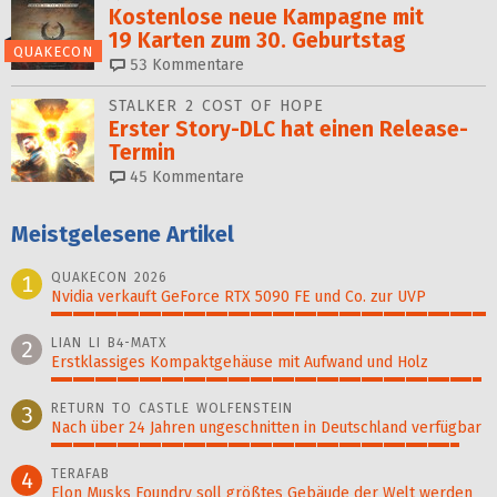
Kostenlose neue Kampagne mit
19 Karten zum 30. Geburtstag
QUAKECON
53
Kommentare
STALKER 2 COST OF HOPE
Erster Story-DLC hat einen Release-
Termin
45
Kommentare
Meistgelesene Artikel
QUAKECON 2026
1
Nvidia verkauft GeForce RTX 5090 FE und Co. zur UVP
100%
LIAN LI B4-MATX
2
Erstklassiges Kompaktgehäuse mit Aufwand und Holz
99%
RETURN TO CASTLE WOLFENSTEIN
3
Nach über 24 Jahren ungeschnitten in Deutschland verfügbar
94%
TERAFAB
4
Elon Musks Foundry soll größ­tes Gebäude der Welt werden