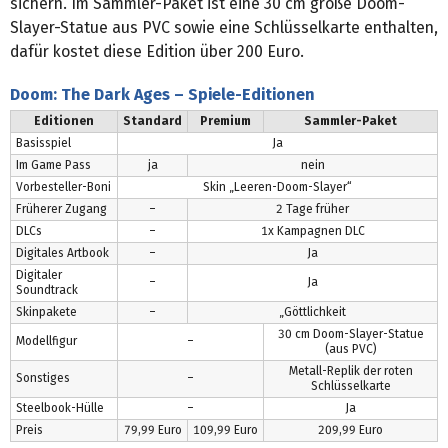
sichern. Im Sammler-Paket ist eine 30 cm große Doom-
Slayer-Statue aus PVC sowie eine Schlüsselkarte enthalten,
dafür kostet diese Edition über 200 Euro.
Doom: The Dark Ages – Spiele-Editionen
Editionen
Standard
Premium
Sammler-Paket
Basisspiel
Ja
Im Game Pass
ja
nein
Vorbesteller-Boni
Skin „Leeren-Doom-Slayer“
Früherer Zugang
–
2 Tage früher
DLCs
–
1x Kampagnen DLC
Digitales Artbook
–
Ja
Digitaler
–
Ja
Soundtrack
Skinpakete
–
„Göttlichkeit
30 cm Doom-Slayer-Statue
Modellfigur
–
(aus PVC)
Metall-Replik der roten
Sonstiges
–
Schlüsselkarte
Steelbook-Hülle
–
Ja
Preis
79,99 Euro
109,99 Euro
209,99 Euro